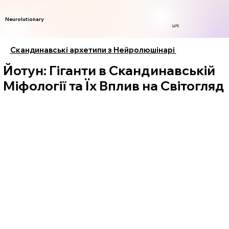
Neurolutionary
Login
Скандинавські архетипи з Нейролюшінарі
Йотун: Гіганти в Скандинавській
Міфології та Їх Вплив на Світогляд