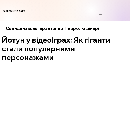
Neurolutionary
Login
Скандинавські архетипи з Нейролюшінарі
Йотун у відеоіграх: Як гіганти
стали популярними
персонажами