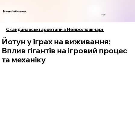
Neurolutionary
Login
Скандинавські архетипи з Нейролюшінарі
Йотун у іграх на виживання:
Вплив гігантів на ігровий процес
та механіку