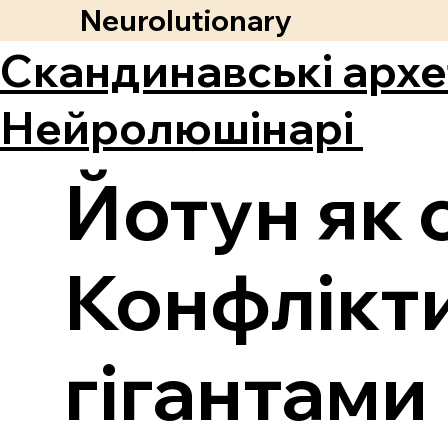
Neurolutionary
Скандинавські архе
Нейролюшінарі
Йотун як 
Конфлікти
гігантами