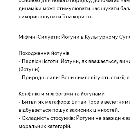
динаміки може стимулювати нас шукати балан
використовувати її на користь.
Міфічні Силуети: Йотуни в Культурному Суп
Походження йотунів
- Первісні істоти: Йотуни, як вважається, ви
(йотуни).
- Природні сили: Вони символізують стихії, 
Конфлікти між богами та йотунами
- Битви як метафора: Битви Тора з велетнями
відбувається пошук захисних цінностей.
- Складність стосунків: Йотуни не завжди є
моральних категорій.