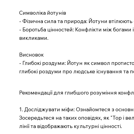
Символіка йотунів
- Фізична сила та природа: Йотуни втілюють с
- Боротьба цінностей: Конфлікти між богами
викликами.
Висновок
- Глибокі роздуми: Йотун як символ протист
глибокі роздуми про людське існування та п
Рекомендації для глибшого розуміння конфлі
1. Досліджувати міфи: Ознайомтеся з осно
Зосередьтеся на таких оповідях, як "Тор і в
лінії та відображають культурні цінності.