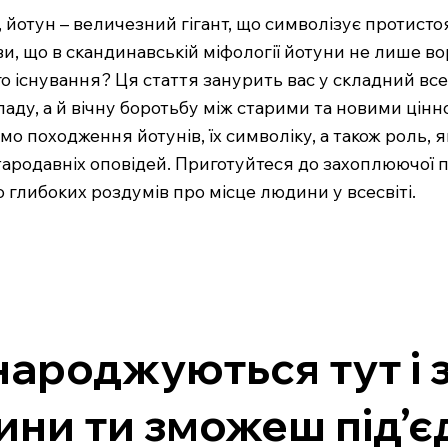
ю, йотун – величезний гігант, що символізує протист
ви, що в скандинавській міфології йотуни не лише вор
 існування? Ця стаття занурить вас у складний всес
аду, а й вічну боротьбу між старими та новими цін
о походження йотунів, їх символіку, а також роль, я
родавніх оповідей. Приготуйтеся до захоплюючої под
 глибоких роздумів про місце людини у всесвіті.
народжуються тут і 
лини ти зможеш під’