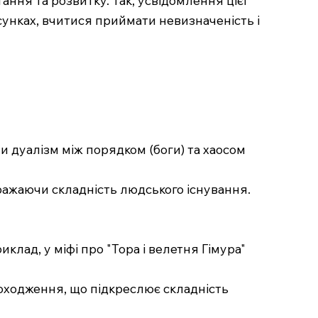
сунках, вчитися приймати невизначеність і
чи дуалізм між порядком (боги) та хаосом
бражаючи складність людського існування.
лад, у міфі про "Тора і велетня Гімура"
походження, що підкреслює складність