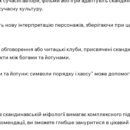
 як сучасні автори, фільми або ігри адаптують сканди
сучасну культуру.
ь нову інтерпретацію персонажів, зберігаючи при ц
 обговорення або читацькі клуби, присвячені сканди
кти між богами та йотунами.
и та йотуни: символи порядку і хаосу" може допомо
в скандинавській міфології вимагає комплексного підх
омендації, ви зможете глибше зануритися в цікавий с