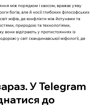
ояння між порядком і хаосом, вражає уяву
оги богів, але й носії глибоких філософських
віт міфів, де конфлікти між йотунами та
ностями, природою та технологіями,
ку вони відіграють у протистояннях із
орожі у світ скандинавської міфології, де
зараз. У Telegram
єднатися до