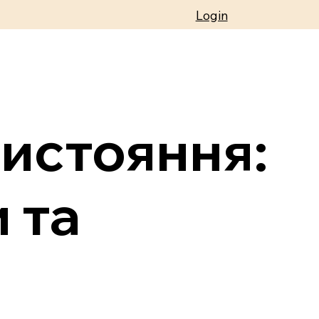
Login
тистояння:
 та