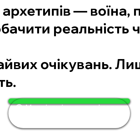
архетипів — воїна, 
бачити реальність ч
.
зайвих очікувань. Л
ть.
🟢 Мудрість і сила тут і зараз
— за 4 хвилини