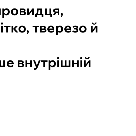
провидця,
ітко, тверезо й
ише внутрішній