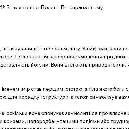
💚 Безкоштовно. Просто. По-справжньому.
 що існували до створення світу. За міфами, вони по
юди. Ця концепція відображає уявлення про двоїстіс
едставляють йотуни. Вони втілюють природні сили, я
 іменем Імір став першим істотою, з тіла якого боги 
ою для порядку і структури, а також символізує важ
а, оскільки вона спонукає замислитися про власне 
 кризами, непередбачуваними подіями або труднощ
даптуватися до змін і знайти можливості для зроста