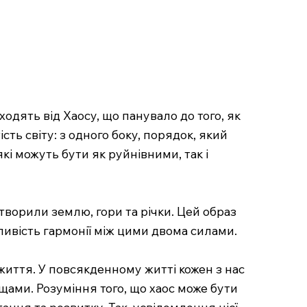
ходять від Хаосу, що панувало до того, як
ть світу: з одного боку, порядок, який
кі можуть бути як руйнівними, так і
створили землю, гори та річки. Цей образ
ливість гармонії між цими двома силами.
життя. У повсякденному житті кожен з нас
ами. Розуміння того, що хаос може бути
ння та розвитку. Так, усвідомлення цієї