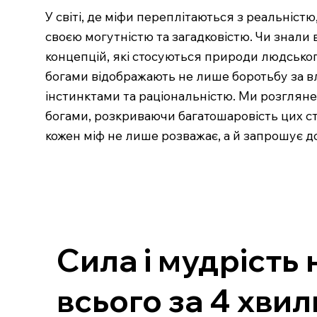
У світі, де міфи переплітаються з реальніст
своєю могутністю та загадковістю. Чи знали 
концепцій, які стосуються природи людського
богами відображають не лише боротьбу за вл
інстинктами та раціональністю. Ми розглянем
богами, розкриваючи багатошаровість цих ста
кожен міф не лише розважає, а й запрошує до
Сила і мудрість 
всього за 4 хви