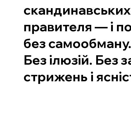
скандинавських 
правителя — і по
без самообману
Без ілюзій. Без 
стрижень і ясніс