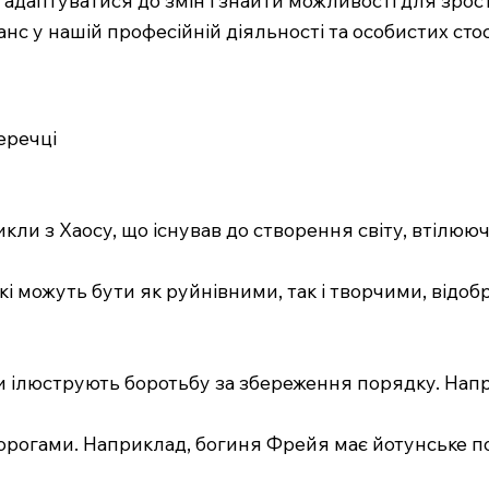
с у нашій професійній діяльності та особистих сто
еречці
никли з Хаосу, що існував до створення світу, втілюю
які можуть бути як руйнівними, так і творчими, відо
 ілюструють боротьбу за збереження порядку. Наприк
 ворогами. Наприклад, богиня Фрейя має йотунське 