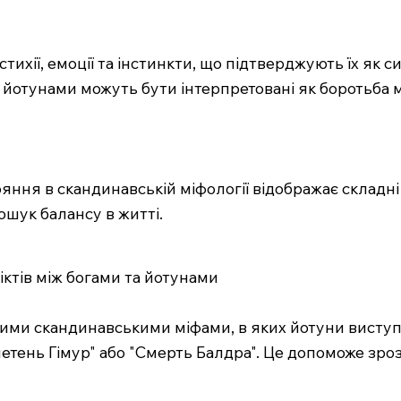
тихії, емоції та інстинкти, що підтверджують їх як 
 і йотунами можуть бути інтерпретовані як боротьба
ояння в скандинавській міфології відображає складні
ошук балансу в житті.
ктів між богами та йотунами
вними скандинавськими міфами, в яких йотуни вист
елетень Гімур" або "Смерть Балдра". Це допоможе зро