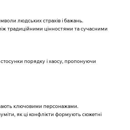
символи людських страхів і бажань.
 між традиційними цінностями та сучасними
 стосунки порядку і хаосу, пропонуючи
упають ключовими персонажами.
зуміти, як ці конфлікти формують сюжетні