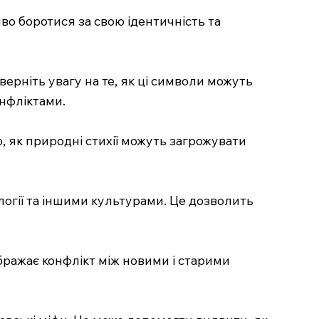
иво боротися за свою ідентичність та
верніть увагу на те, як ці символи можуть
онфліктами.
о, як природні стихії можуть загрожувати
логії та іншими культурами. Це дозволить
бражає конфлікт між новими і старими