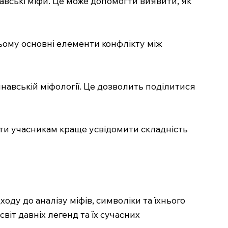
навські міфи. Це може допомогти виявити, як
ьому основні елементи конфлікту між
навській міфології. Це дозволить поділитися
гти учасникам краще усвідомити складність
оду до аналізу міфів, символіки та їхнього
віт давніх легенд та їх сучасних