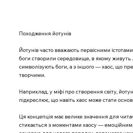
Походження йотунів
Йотунів часто вважають первісними істотами,
боги створили середовище, в якому живуть л
символізують боги, а з іншого — хаос, що пр
творчими.
Наприклад, у міфі про створення світу, йотун
підкреслює, що навіть хаос може стати основ
Ця концепція має велике значення для читач
стикається з моментами хаосу — емоційними
основою для нового порядку, допомагає нам а