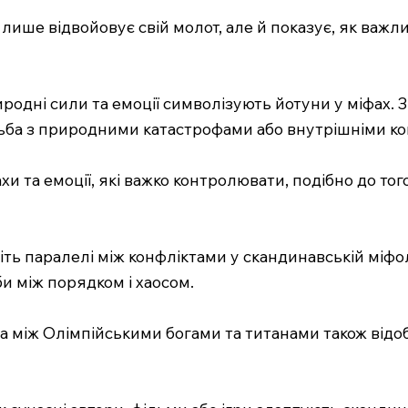
е лише відвойовує свій молот, але й показує, як важл
иродні сили та емоції символізують йотуни у міфах. З
отьба з природними катастрофами або внутрішніми к
 та емоції, які важко контролювати, подібно до тог
іть паралелі між конфліктами у скандинавській міфо
и між порядком і хаосом.
ба між Олімпійськими богами та титанами також відо