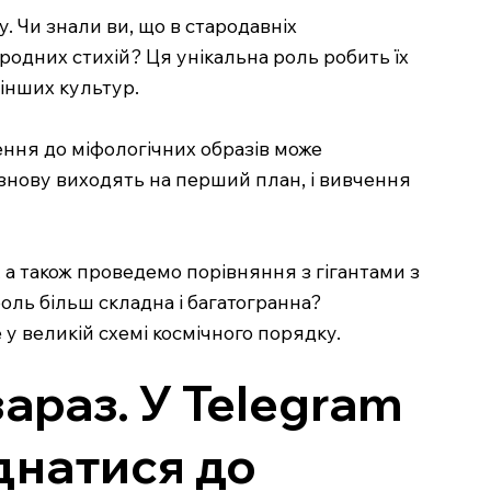
у. Чи знали ви, що в стародавніх
одних стихій? Ця унікальна роль робить їх
 інших культур.
ення до міфологічних образів може
 знову виходять на перший план, і вивчення
и, а також проведемо порівняння з гігантами з
 роль більш складна і багатогранна?
 у великій схемі космічного порядку.
зараз. У Telegram
єднатися до