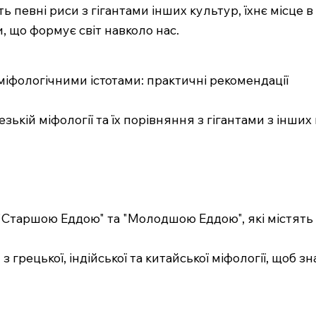
ь певні риси з гігантами інших культур, їхнє місце в
и, що формує світ навколо нас.
міфологічними істотами: практичні рекомендації
зькій міфології та їх порівняння з гігантами з інш
"Старшою Еддою" та "Молодшою Еддою", які містять б
грецької, індійської та китайської міфології, щоб знай