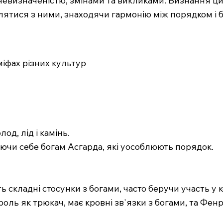
ятися з ними, знаходячи гармонію між порядком і б
 міфах різних культур
од, лід і камінь.
ючи себе богам Асгарда, які уособлюють порядок.
ть складні стосунки з богами, часто беручи участь у 
оль як трюкач, має кровні зв'язки з богами, та Фенр