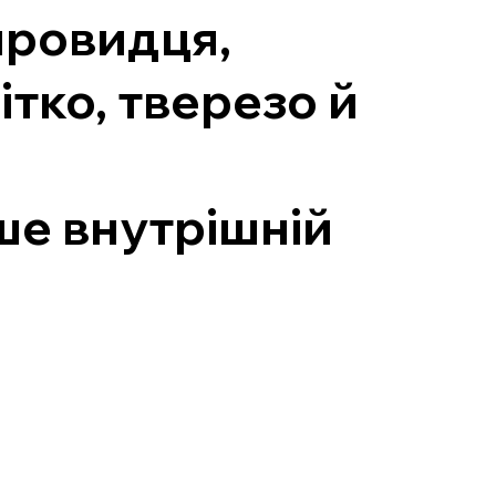
провидця,
ітко, тверезо й
ише внутрішній