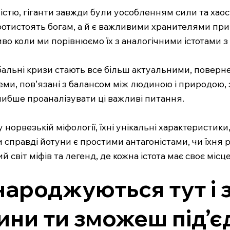
ністю, гіганти завжди були уособленням сили та хаос
отистоять богам, а й є важливими хранителями прир
о коли ми порівнюємо їх з аналогічними істотами з
лобальні кризи стають все більш актуальними, поверн
еми, пов’язані з балансом між людиною і природою,
 глибше проаналізувати ці важливі питання.
 норвезькій міфології, їхні унікальні характеристик
 Чи справді йотуни є простими антагоністами, чи їхня
віт міфів та легенд, де кожна істота має своє місце
народжуються тут і 
лини ти зможеш під’