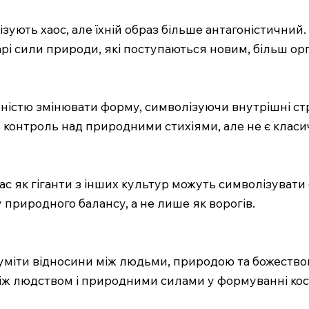
лізують хаос, але їхній образ більше антагоністичний.
тарі сили природи, які поступаються новим, більш о
датністю змінювати форму, символізуючи внутрішні ст
ть контроль над природними стихіями, але не є клас
час як гіганти з інших культур можуть символізувати
 природного балансу, а не лише як ворогів.
зуміти відносини між людьми, природою та божество
між людством і природними силами у формуванні кос