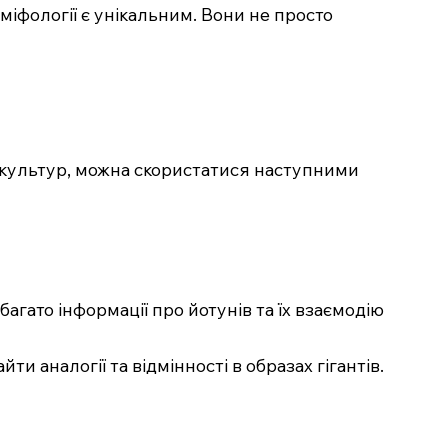
 міфології є унікальним. Вони не просто
их культур, можна скористатися наступними
агато інформації про йотунів та їх взаємодію
ти аналогії та відмінності в образах гігантів.