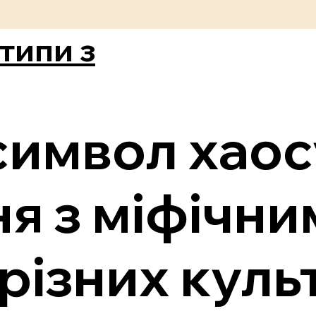
типи з
символ хаос
я з міфічни
 різних куль