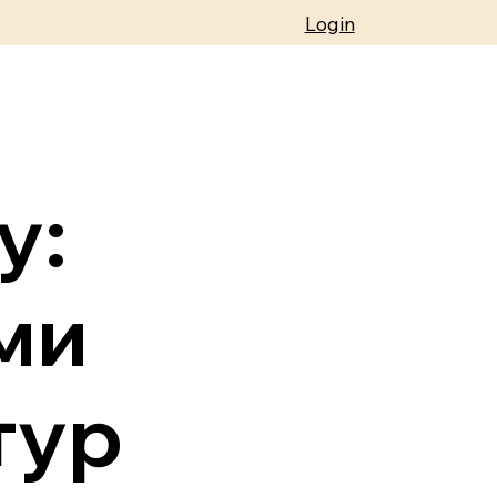
Login
у:
ми
тур