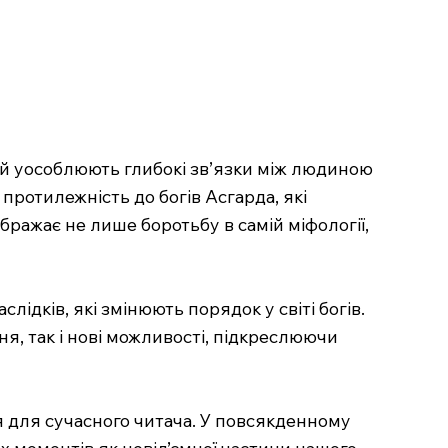
е й уособлюють глибокі зв’язки між людиною
 протилежність до богів Асгарда, які
бражає не лише боротьбу в самій міфології,
лідків, які змінюють порядок у світі богів.
я, так і нові можливості, підкреслюючи
я для сучасного читача. У повсякденному
х моментів як невід’ємної частини нашого