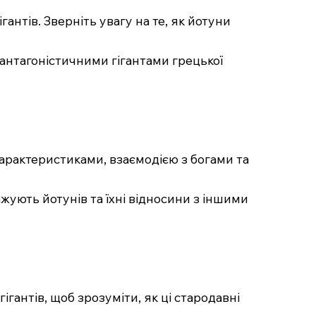
антів. Зверніть увагу на те, як йотуни
з антагоністичними гігантами грецької
 характеристиками, взаємодією з богами та
ражують йотунів та їхні відносини з іншими
гігантів, щоб зрозуміти, як ці стародавні