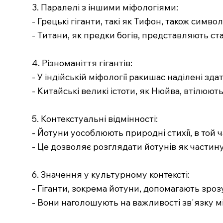
3. Паралелі з іншими міфологіями:
- Грецькі гіганти, такі як Тифон, також симво
- Титани, як предки богів, представляють с
4. Різноманіття гігантів:
- У індійській міфології ракишас наділені з
- Китайські великі істоти, як Нюйва, втілюю
5. Контекстуальні відмінності:
- Йотуни уособлюють природні стихії, в той 
- Це дозволяє розглядати йотунів як частину
6. Значення у культурному контексті:
- Гіганти, зокрема йотуни, допомагають зро
- Вони наголошують на важливості зв'язку 