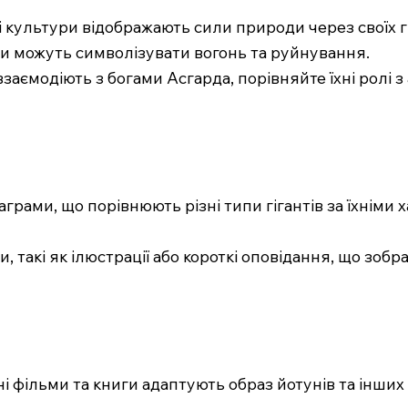
і культури відображають сили природи через своїх гіг
анти можуть символізувати вогонь та руйнування.
взаємодіють з богами Асгарда, порівняйте їхні ролі 
іаграми, що порівнюють різні типи гігантів за їхніми
и, такі як ілюстрації або короткі оповідання, що зоб
ні фільми та книги адаптують образ йотунів та інших 