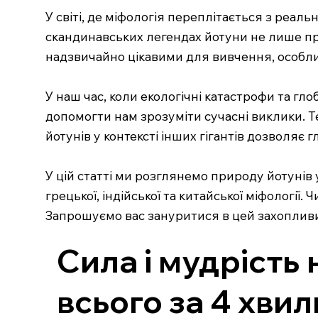
У світі, де міфологія переплітається з реаль
скандинавських легендах йотуни не лише пр
надзвичайно цікавими для вивчення, особлив
У наш час, коли екологічні катастрофи та г
допомогти нам зрозуміти сучасні виклики. Т
йотунів у контексті інших гігантів дозволяє
У цій статті ми розглянемо природу йотунів у
грецької, індійської та китайської міфології.
Запрошуємо вас зануритися в цей захопливий с
Сила і мудрість 
всього за 4 хви