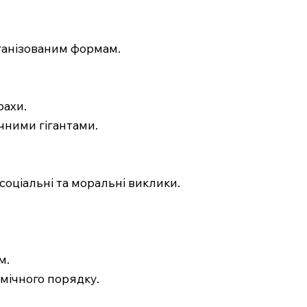
рганізованим формам.
рахи.
ичними гігантами.
 соціальні та моральні виклики.
м.
мічного порядку.