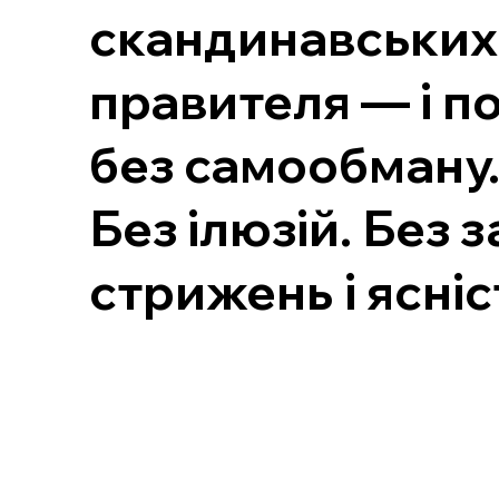
скандинавських 
правителя — і по
без самообману
Без ілюзій. Без 
стрижень і ясніс