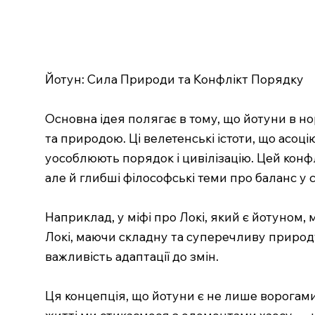
Йотун: Сила Природи та Конфлікт Порядку
Основна ідея полягає в тому, що йотуни в но
та природою. Ці велетенські істоти, що асоц
уособлюють порядок і цивілізацію. Цей конфл
але й глибші філософські теми про баланс у св
Наприклад, у міфі про Локі, який є йотуном, м
Локі, маючи складну та суперечливу природу
важливість адаптації до змін.
Ця концепція, що йотуни є не лише ворогам
житті ми стикаємося з елементами хаосу — н