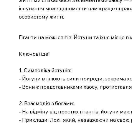
існування може допомогти нам краще справл
особистому житті.
Гіганти на межі світів: Йотуни та їхнє місце в
Ключові ідеї
1. Символіка йотунів:
- Йотуни втілюють сили природи, зокрема хол
- Вони є представниками хаосу, протиставля
2. Взаємодія з богами:
- На відміну від простих гігантів, йотуни маю
- Приклади: Локі, який, незважаючи на свою р