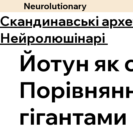
Neurolutionary
Скандинавські архе
Нейролюшінарі
Йотун як 
Порівнянн
гігантами