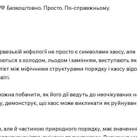
💚 Безкоштовно. Просто. По-справжньому.
рвезькій міфології не просто є символами хаосу, ал
іюються з холодом, льодом і камінням, виступають як
ікт між міфічними структурами порядку і хаосу відо
іті.
ожна побачити, як його дії ведуть до неочікуваних нас
, демонструє, що хаос може викликати як руйнуванн
и, але й частиною природного порядку, має значенн
евизначеністю, змінами та викликами. Визнання ци