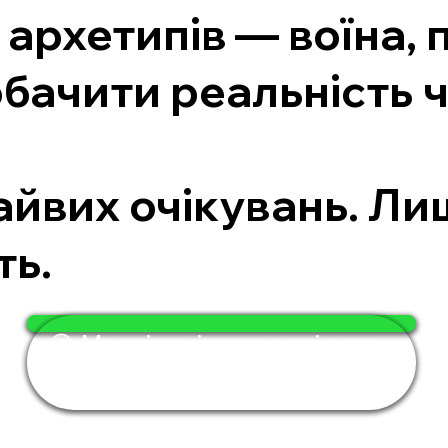
архетипів — воїна, 
бачити реальність ч
.
зайвих очікувань. Л
ть.
🟢 Мудрість і сила тут і зараз
— за 4 хвилини