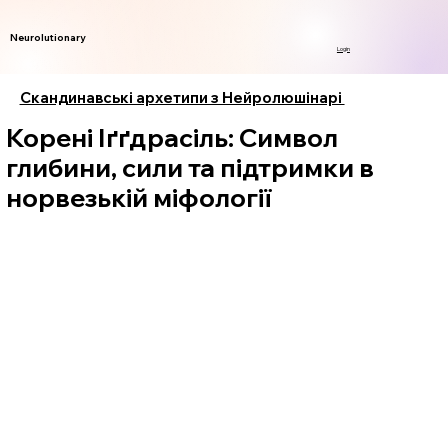
Neurolutionary
Login
Скандинавські архетипи з Нейролюшінарі
Корені Іґґдрасіль: Символ
глибини, сили та підтримки в
норвезькій міфології