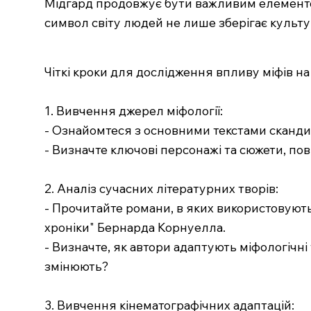
Мідгард продовжує бути важливим елементом 
символ світу людей не лише зберігає культур
Чіткі кроки для дослідження впливу міфів на
1. Вивчення джерел міфології:
- Ознайомтеся з основними текстами скандин
- Визначте ключові персонажі та сюжети, пов
2. Аналіз сучасних літературних творів:
- Прочитайте романи, в яких використовуютьс
хроніки" Бернарда Корнуелла.
- Визначте, як автори адаптують міфологічні 
змінюють?
3. Вивчення кінематографічних адаптацій: