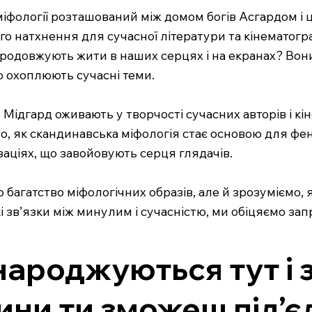
 міфології розташований між домом богів Асгардом 
 натхнення для сучасної літератури та кінематографу
продовжують жити в наших серцях і на екранах? Во
о охоплюють сучасні теми.
о Мідгард оживають у творчості сучасних авторів і к
мо, як скандинавська міфологія стає основою для фен
аціях, що завойовують серця глядачів.
багатство міфологічних образів, але й зрозуміємо, 
і зв’язки між минулим і сучасністю, ми обіцяємо за
народжуються тут і 
лини ти зможеш під’