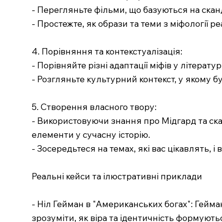
- Перегляньте фільми, що базуються на сканд
- Простежте, як образи та теми з міфології р
4. Порівняння та контекстуалізація:
- Порівняйте різні адаптації міфів у літерату
- Розгляньте культурний контекст, у якому б
5. Створення власного твору:
- Використовуючи знання про Мідгард та ска
елементи у сучасну історію.
- Зосередьтеся на темах, які вас цікавлять, і
Реальні кейси та ілюстративні приклади
- Ніл Гейман в "Американських богах": Гей
зрозуміти, як віра та ідентичність формують