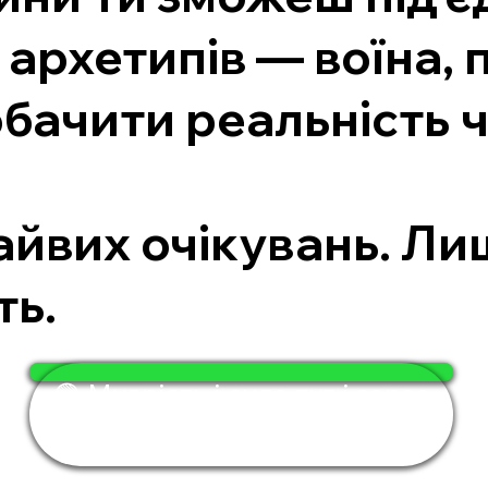
архетипів — воїна, 
бачити реальність ч
.
зайвих очікувань. Л
ть.
🟢 Мудрість і сила тут і зараз
— за 4 хвилини