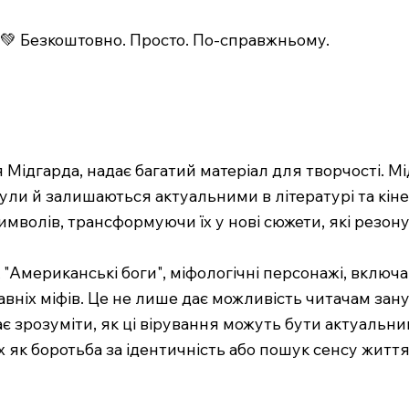
💚 Безкоштовно. Просто. По-справжньому.
Мідгарда, надає багатий матеріал для творчості. Мід
 були й залишаються актуальними в літературі та кі
символів, трансформуючи їх у нові сюжети, які резо
 "Американські боги", міфологічні персонажі, включ
авніх міфів. Це не лише дає можливість читачам зан
ає зрозуміти, як ці вірування можуть бути актуаль
 як боротьба за ідентичність або пошук сенсу житт