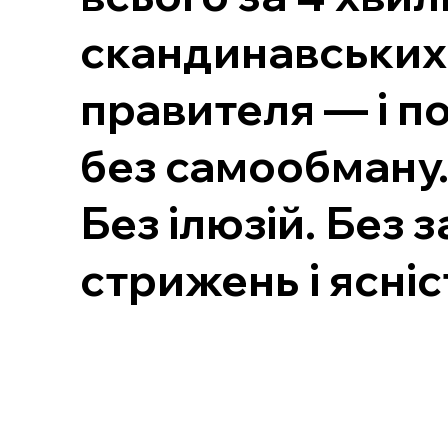
скандинавських 
правителя — і по
без самообману
Без ілюзій. Без 
стрижень і ясніс