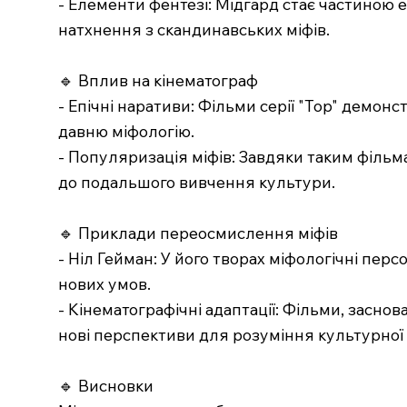
- Елементи фентезі: Мідгард стає частиною еп
натхнення з скандинавських міфів.
🔹 Вплив на кінематограф
- Епічні наративи: Фільми серії "Тор" демо
давню міфологію.
- Популяризація міфів: Завдяки таким фільм
до подальшого вивчення культури.
🔹 Приклади переосмислення міфів
- Ніл Гейман: У його творах міфологічні пер
нових умов.
- Кінематографічні адаптації: Фільми, засно
нові перспективи для розуміння культурної
🔹 Висновки