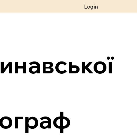
Login
инавської
тограф