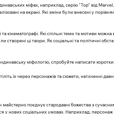
инавських міфах, наприклад, серію "Тор" від Marvel.
еалізовані на екрані. Які зміни були внесені у порів
рі та кінематографі. Які спільні теми та мотиви можн
ули створені ці твори. Як соціальні та політичні об
ндинавську міфологію, спробуйте написати короткий 
 втіліть їх через персонажів та сюжети, натхненні дав
ман майстерно поєднує стародавні божества з сучас
ся у нових соціальних умовах. Наприклад, персонаж Т