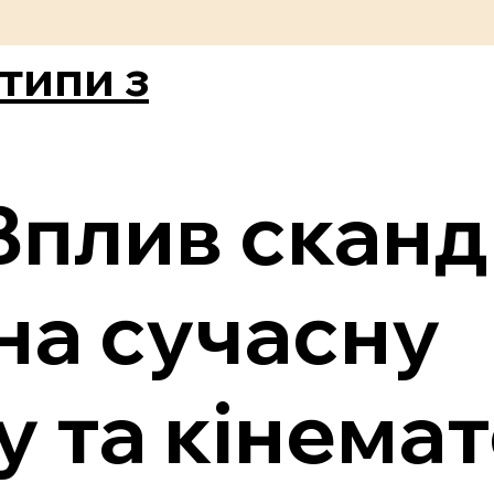
типи з
Вплив сканд
 на сучасну
у та кінема