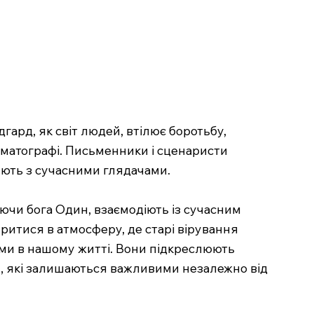
гард, як світ людей, втілює боротьбу,
нематографі. Письменники і сценаристи
нують з сучасними глядачами.
аючи бога Один, взаємодіють із сучасним
уритися в атмосферу, де старі вірування
ними в нашому житті. Вони підкреслюють
я, які залишаються важливими незалежно від