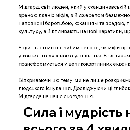
Мідгард, світ людей, який у скандинавській
ареною давніх міфів, а й джерелом безмежного
наповнені боротьбою, коханням та зрадою, 
культуру, а й впливають на нові наративи, щ
У цій статті ми поглибимося в те, як міфи пр
у контексті сучасного суспільства. Розгляне
трансформується у великокартинних екраніз
Відкриваючи цю тему, ми не лише розкриємо 
людського існування. Досліджуючи ці глибок
Мідгарда на наше сьогодення.
Сила і мудрість 
всього за 4 хви