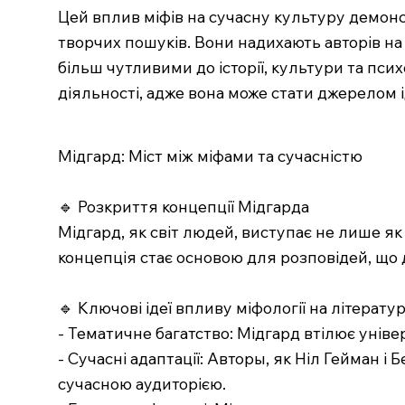
Цей вплив міфів на сучасну культуру демонст
творчих пошуків. Вони надихають авторів на
більш чутливими до історії, культури та пс
діяльності, адже вона може стати джерелом і
Мідгард: Міст між міфами та сучасністю
🔹 Розкриття концепції Мідгарда
Мідгард, як світ людей, виступає не лише як
концепція стає основою для розповідей, що
🔹 Ключові ідеї впливу міфології на літерату
- Тематичне багатство: Мідгард втілює уніве
- Сучасні адаптації: Авторы, як Ніл Гейман 
сучасною аудиторією.