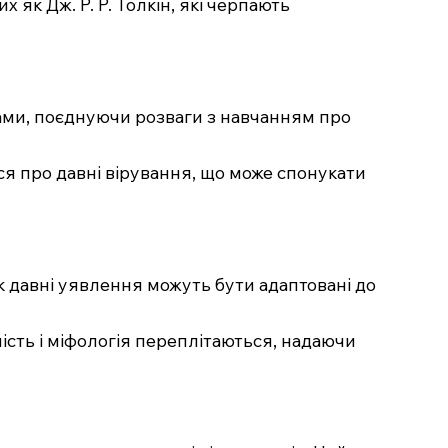
 як Дж. Р. Р. Толкін, які черпають
гами, поєднуючи розваги з навчанням про
ся про давні вірування, що може спонукати
як давні уявлення можуть бути адаптовані до
ність і міфологія переплітаються, надаючи