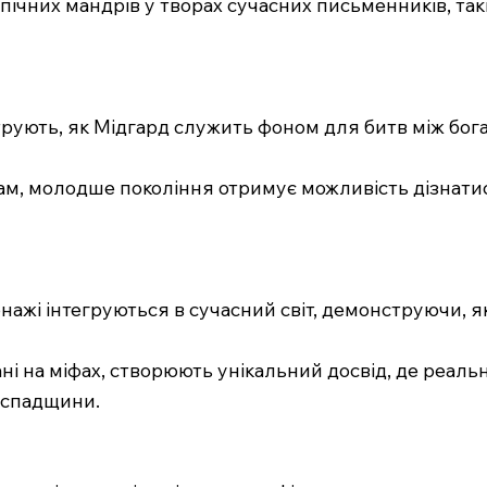
ічних мандрів у творах сучасних письменників, таких
нструють, як Мідгард служить фоном для битв між бо
ам, молодше покоління отримує можливість дізнати
сонажі інтегруються в сучасний світ, демонструючи, 
вані на міфах, створюють унікальний досвід, де реаль
 спадщини.