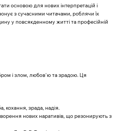
тати основою для нових інтерпретацій і
зонує з сучасними читачами, роблячи їх
щину у повсякденному житті та професійній
бром і злом, любов'ю та зрадою. Ця
, кохання, зрада, надія.
створення нових наративів, що резонирують з