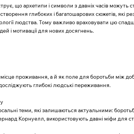
рує, що архетипи і символи з давніх часів можуть с
 створення глибоких і багатошарових сюжетів, які ре
ихології людства. Тому важливо враховувати цю спад
дей і мотивації для нових досягнень.
 місце проживання, а й як поле для боротьби між до
 досліджують глибокі людські переживання.
ру
рсальні теми, які залишаються актуальними: боротьба
і Бернард Корнуелл, використовують давні міфи для 