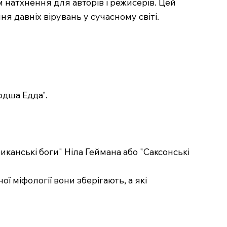
натхнення для авторів і режисерів. Цей
я давніх вірувань у сучасному світі.
одша Едда".
иканські боги" Ніла Геймана або "Саксонські
ї міфології вони зберігають, а які