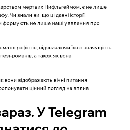
і царством мертвих Нифльгеймом, є не лише
. Чи знали ви, що ці давні історії,
ни формують не лише наші уявлення про
інематографістів, відзначаючи їхню значущість
тезі-романів, а також як вона
як вони відображають вічні питання
пропонувати цінний погляд на вплив
зараз. У Telegram
єднатися до