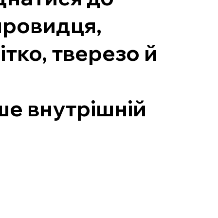
провидця,
ітко, тверезо й
ише внутрішній