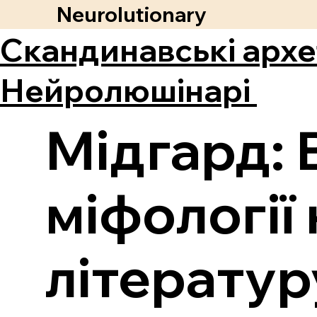
Neurolutionary
Скандинавські архе
Нейролюшінарі
Мідгард: 
міфології
літератур