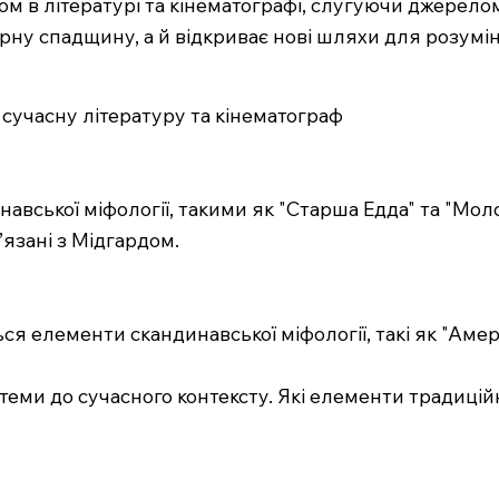
в літературі та кінематографі, слугуючи джерелом 
ну спадщину, а й відкриває нові шляхи для розумінн
 сучасну літературу та кінематограф
авської міфології, такими як "Старша Едда" та "Мол
’язані з Мідгардом.
я елементи скандинавської міфології, такі як "Амер
теми до сучасного контексту. Які елементи традиційно