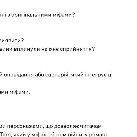
нянні з оригінальними міфами?
а виявити?
ставини вплинули на їхнє сприйняття?
оповідання або сценарій, який інтегрує ці
німи міфами.
ними персонажами, що дозволяє читачам
юр, який у міфах є богом війни, у романі