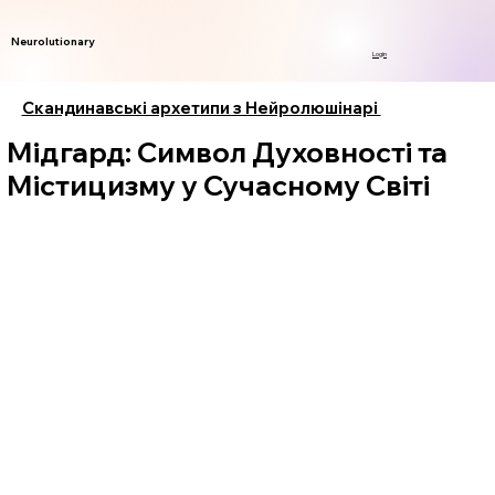
Neurolutionary
Login
Скандинавські архетипи з Нейролюшінарі
Мідгард: Символ Духовності та
Містицизму у Сучасному Світі