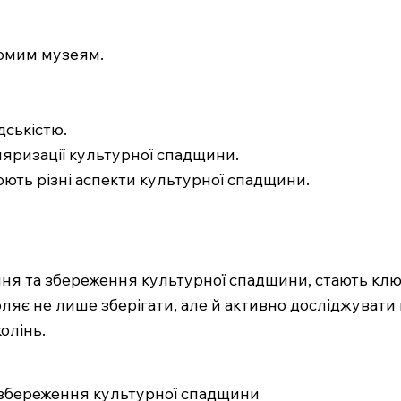
домим музеям.
дськістю.
яризації культурної спадщини.
юють різні аспекти культурної спадщини.
ення та збереження культурної спадщини, стають к
ляє не лише зберігати, але й активно досліджувати 
олінь.
а збереження культурної спадщини