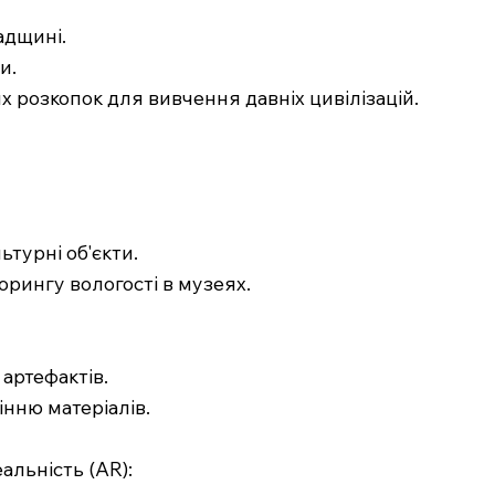
адщині.
и.
их розкопок для вивчення давніх цивілізацій.
и
турні об'єкти.
орингу вологості в музеях.
 артефактів.
інню матеріалів.
альність (AR):