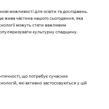
нові можливості для освіти та досліджень.
це жива частина нашого сьогодення, яка
ехнології можуть стати важливим
а популяризувати культурну спадщину.
нтичності, що потребує сучасних
нологій, які активно застосовуються у цій