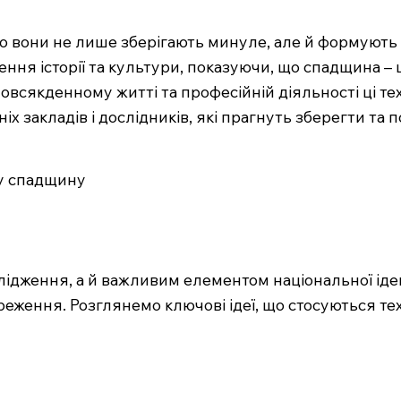
що вони не лише зберігають минуле, але й формують 
ня історії та культури, показуючи, що спадщина – 
овсякденному житті та професійній діяльності ці т
іх закладів і дослідників, які прагнуть зберегти т
ну спадщину
лідження, а й важливим елементом національної іде
реження. Розглянемо ключові ідеї, що стосуються тех