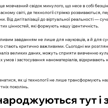
це мовчазний свідок минулого, що несе в собі безцін
часному світі, де технології стрімко розвиваються, 
. Від дигіталізації до віртуальної реальності — су
их цінностей, які формують нашу ідентичність.
вим завданням не лише для науковців, а й для суспі
о стають критично важливими. Сьогодні ми розглянемо
ліз великих даних, можуть сприяти вивченню культур
 умов і застосування наноматеріалів, відкривають 
натися, як ці технології не лише трансформують наш
тніх поколінь.
народжуються тут і 