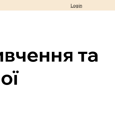
Login
ивчення та
ої