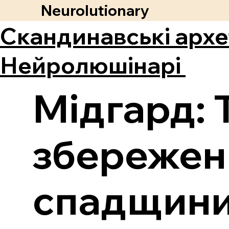
Neurolutionary
Скандинавські архе
Нейролюшінарі
Мідгард: 
збережен
спадщин