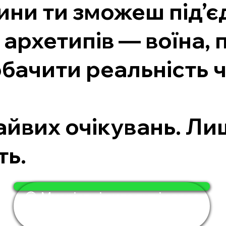
лини ти зможеш під’
архетипів — воїна, 
бачити реальність ч
.
зайвих очікувань. Л
ть.
🟢 Мудрість і сила тут і зараз
— за 4 хвилини