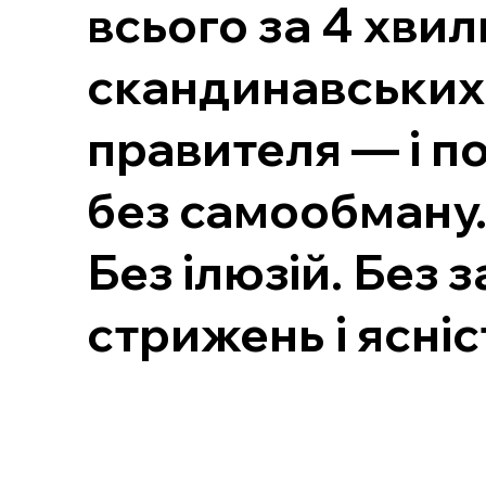
всього за 4 хви
скандинавських 
правителя — і по
без самообману
Без ілюзій. Без 
стрижень і ясніс