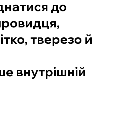
єднатися до
провидця,
ітко, тверезо й
ише внутрішній