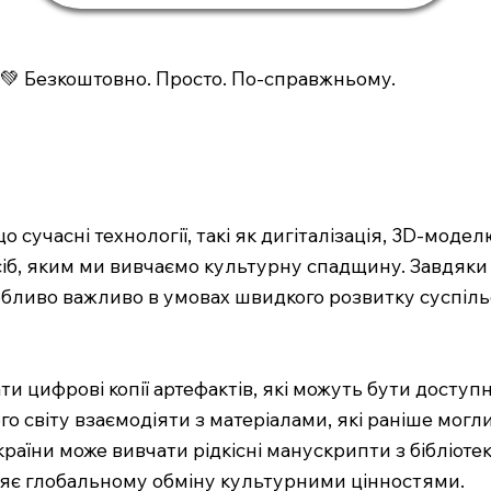
💚 Безкоштовно. Просто. По-справжньому.
о сучасні технології, такі як дигіталізація, 3D-моде
сіб, яким ми вивчаємо культурну спадщину. Завдяки
обливо важливо в умовах швидкого розвитку суспіль
и цифрові копії артефактів, які можуть бути доступн
го світу взаємодіяти з матеріалами, які раніше мог
 України може вивчати рідкісні манускрипти з бібліот
ияє глобальному обміну культурними цінностями.