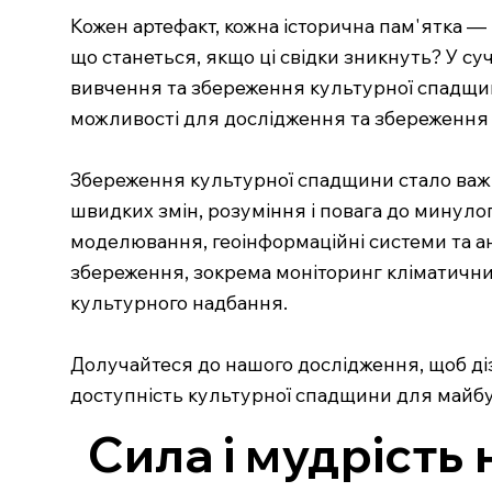
Кожен артефакт, кожна історична пам'ятка — 
що станеться, якщо ці свідки зникнуть? У су
вивчення та збереження культурної спадщини
можливості для дослідження та збереження т
Збереження культурної спадщини стало важли
швидких змін, розуміння і повага до минулог
моделювання, геоінформаційні системи та ана
збереження, зокрема моніторинг кліматичних
культурного надбання.
Долучайтеся до нашого дослідження, щоб діз
доступність культурної спадщини для майбу
Сила і мудрість 