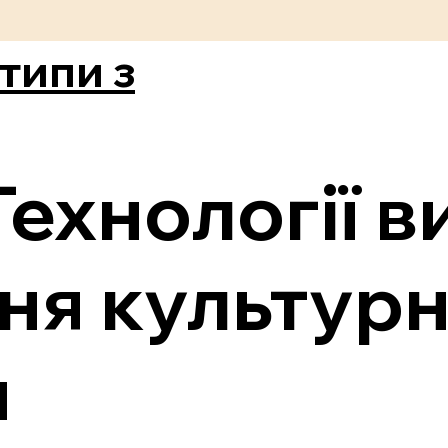
типи з
Технології в
ня культурн
и