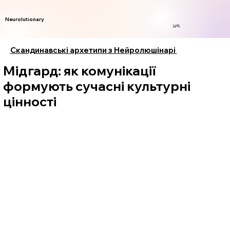
Neurolutionary
Login
Скандинавські архетипи з Нейролюшінарі
Мідгард: як комунікації
формують сучасні культурні
цінності