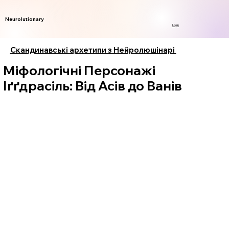
Neurolutionary
Login
Скандинавські архетипи з Нейролюшінарі
Міфологічні Персонажі
Іґґдрасіль: Від Асів до Ванів