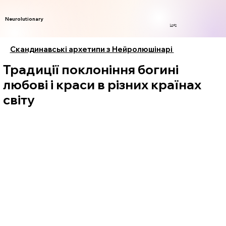
Neurolutionary
Login
Скандинавські архетипи з Нейролюшінарі
Традиції поклоніння богині
любові і краси в різних країнах
світу