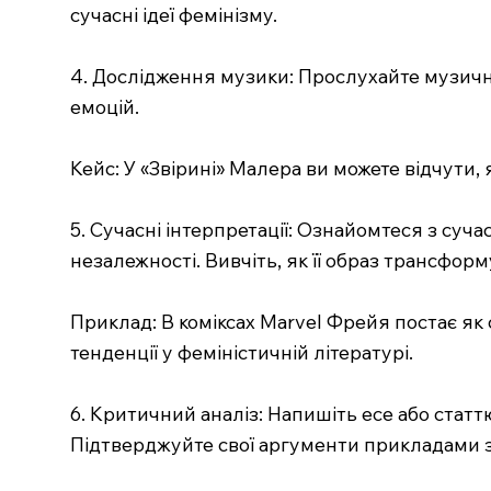
сучасні ідеї фемінізму.
4. Дослідження музики: Прослухайте музичні
емоцій.
Кейс: У «Звірині» Малера ви можете відчути,
5. Сучасні інтерпретації: Ознайомтеся з суч
незалежності. Вивчіть, як її образ трансформ
Приклад: В коміксах Marvel Фрейя постає як 
тенденції у феміністичній літературі.
6. Критичний аналіз: Напишіть есе або статт
Підтверджуйте свої аргументи прикладами з