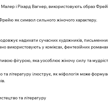
ав Малер і Ріхард Вагнер, використовують образ Фрей
є Фрейю як символ сильного жіночого характеру.
одовжує надихати сучасних художників, письменникі
ивно використовують у коміксах, фентезійних романах 
ивою фігурою, яка уособлює жіночу силу та мудрість
 та літературу ілюструє, як міфологія може формува
ів.
истецтво та літературу