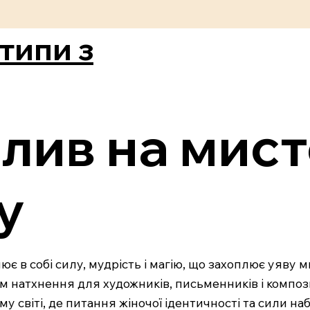
типи з
лив на мист
у
ює в собі силу, мудрість і магію, що захоплює уяву ми
 натхнення для художників, письменників і компози
у світі, де питання жіночої ідентичності та сили на