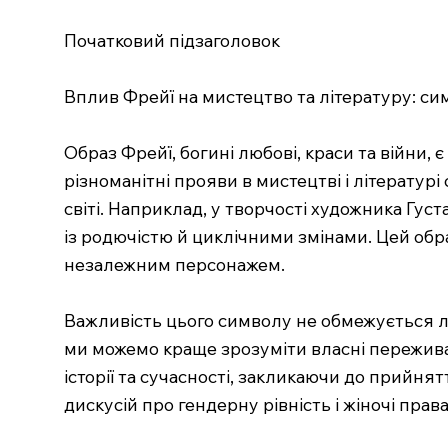
Початковий підзаголовок
Вплив Фрейї на мистецтво та літературу: сим
Образ Фрейї, богині любові, краси та війни, 
різноманітні прояви в мистецтві і літератур
світі. Наприклад, у творчості художника Гус
із родючістю й циклічними змінами. Цей обра
незалежним персонажем.
Важливість цього символу не обмежується л
ми можемо краще зрозуміти власні переживан
історії та сучасності, закликаючи до прийнят
дискусій про гендерну рівність і жіночі пра