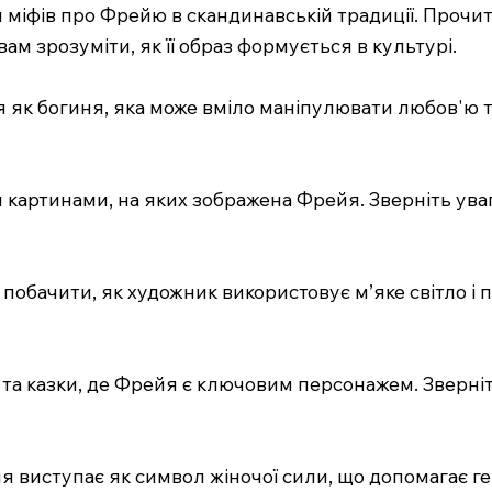
ня міфів про Фрейю в скандинавській традиції. Проч
вам зрозуміти, як її образ формується в культурі.
як богиня, яка може вміло маніпулювати любов'ю та 
 картинами, на яких зображена Фрейя. Зверніть уваг
побачити, як художник використовує м’яке світло і 
 та казки, де Фрейя є ключовим персонажем. Зверніть
я виступає як символ жіночої сили, що допомагає г