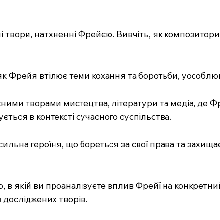
 твори, натхненні Фрейєю. Вивчіть, як композитори
 як Фрейя втілює теми кохання та боротьби, уособлююч
асними творами мистецтва, літератури та медіа, де 
ується в контексті сучасного суспільства.
сильна героїня, що бореться за свої права та захищає
ю, в якій ви проаналізуєте вплив Фрейї на конкретни
 досліджених творів.