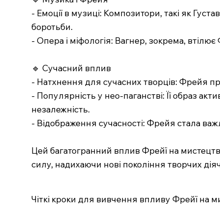
- Емоції в музиці: Композитори, такі як Густ
боротьби.
- Опера і міфологія: Вагнер, зокрема, втілю
🔹 Сучасний вплив
- Натхнення для сучасних творців: Фрейя пр
- Популярність у нео-паганстві: Її образ акт
незалежність.
- Відображення сучасності: Фрейя стала важл
Цей багатогранний вплив Фрейї на мистецтво
силу, надихаючи нові покоління творчих діяч
Чіткі кроки для вивчення впливу Фрейї на м