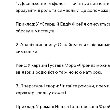
1. Дослідження міфології: Почніть з вивчен
зрозуміти її роль та символіку. Це допоможе 
Приклад: У «Старшій Едді» Фрейя описується 
образу в мистецтві.
2. Аналіз живопису: Ознайомтеся з відомими
символіки.
Кейс: У картині Густава Моро «Фрейя» можна 
зв'язок з родючістю та жіночою натурою.
3. Літературні твори: Читайте романи, поеми
характер і роль у сюжеті.
Приклад: У романі Нільса Гольгерссона Фрей