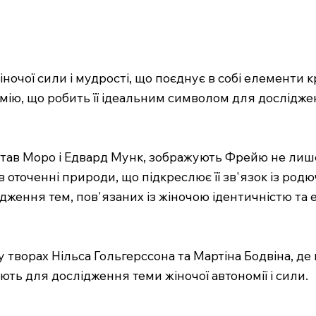
ночої сили і мудрості, що поєднує в собі елементи кр
номію, що робить її ідеальним символом для дослідже
устав Моро і Едвард Мунк, зображують Фрейю не лише
оточенні природи, що підкреслює її зв'язок із родю
ідження тем, пов'язаних із жіночою ідентичністю та
у творах Нільса Гольгерссона та Мартіна Бодвіна, де 
ують для дослідження теми жіночої автономії і сили.