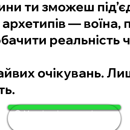
лини ти зможеш під’
архетипів — воїна, 
бачити реальність ч
.
зайвих очікувань. Л
ть.
🟢 Мудрість і сила тут і зараз
— за 4 хвилини