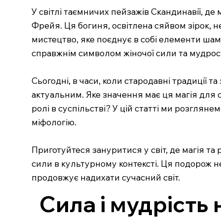
У світлі таємничих пейзажів Скандинавії, де 
Фрейя. Ця богиня, освітлена сяйвом зірок, н
мистецтво, яке поєднує в собі елементи шам
справжнім символом жіночої сили та мудрост
Сьогодні, в часи, коли стародавні традиції 
актуальним. Яке значення має ця магія для 
ролі в суспільстві? У цій статті ми розгляне
міфологію.
Приготуйтеся зануритися у світ, де магія та
сили в культурному контексті. Ця подорож н
продовжує надихати сучасний світ.
Сила і мудрість 