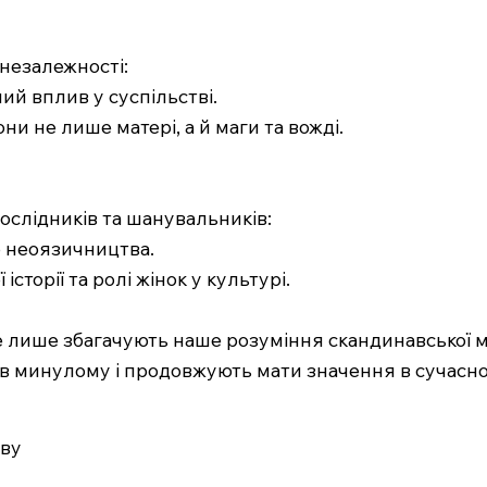
 незалежності:
ий вплив у суспільстві.
они не лише матері, а й маги та вожді.
ослідників та шанувальників:
о неоязичництва.
сторії та ролі жінок у культурі.
не лише збагачують наше розуміння скандинавської м
 в минулому і продовжують мати значення в сучасном
иву