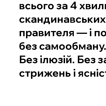
всього за 4 хви
скандинавських 
правителя — і по
без самообману
Без ілюзій. Без 
стрижень і ясніс