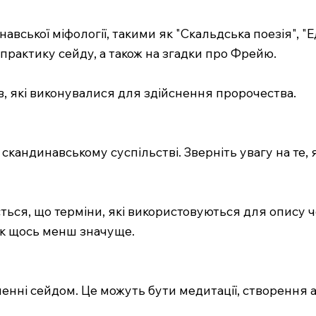
вської міфології, такими як "Скальдська поезія", "Ед
практику сейду, а також на згадки про Фрейю.
ів, які виконувалися для здійснення пророчества.
в скандинавському суспільстві. Зверніть увагу на те,
ться, що терміни, які використовуються для опису чо
 як щось менш значуще.
ненні сейдом. Це можуть бути медитації, створення а