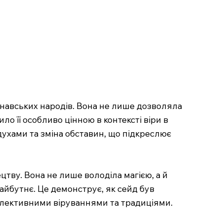
инавських народів. Вона не лише дозволяла
о її особливо цінною в контексті віри в
 духами та зміна обставин, що підкреслює
цтву. Вона не лише володіла магією, а й
майбутнє. Це демонструє, як сейд був
олективними віруваннями та традиціями.