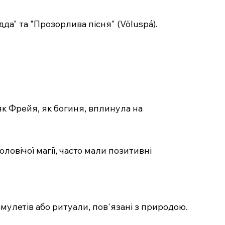
да" та "Прозорлива пісня" (Völuspá).
 як Фрейя, як богиня, вплинула на
ловічої магії, часто мали позитивні
мулетів або ритуали, пов'язані з природою.