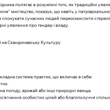
слідника полягає в розумінні того, як традиційні у
жіноче" мистецтво, показує, що навіть у патріархаль
е спонукати сучасних людей переосмислити стереотип
рні уявлення про гендер і владу.
ї на Скандинавську Культуру
складна система практик, що включає в себе:
тнє.
а погоду, врожай або інші природні явища.
досягнення особистих цілей або благополуччя спільн