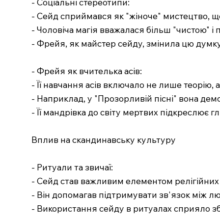
- Соціальні стереотипи:
- Сейд сприймався як "жіноче" мистецтво, 
- Чоловіча магія вважалася більш "чистою" і
- Фрейя, як майстер сейду, змінила цю думк
- Фрейя як вчителька асів:
- Її навчання асів включало не лише теорію, 
- Наприклад, у "Прозорливій пісні" вона дем
- Її мандрівка до світу мертвих підкреслює 
Вплив на скандинавську культуру
- Ритуали та звичаї:
- Сейд став важливим елементом релігійних п
- Він допомагав підтримувати зв'язок між 
- Використання сейду в ритуалах сприяло з