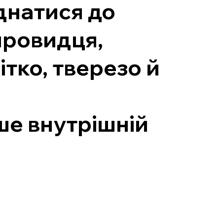
єднатися до
провидця,
ітко, тверезо й
ише внутрішній