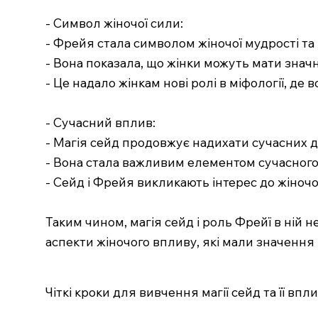
- Символ жіночої сили:
- Фрейя стала символом жіночої мудрості та
- Вона показала, що жінки можуть мати значн
- Це надало жінкам нові ролі в міфології, де в
- Сучасний вплив:
- Магія сейд продовжує надихати сучасних д
- Вона стала важливим елементом сучасног
- Сейд і Фрейя викликають інтерес до жіночої і
Таким чином, магія сейд і роль Фрейї в ній 
аспекти жіночого впливу, які мали значення
Чіткі кроки для вивчення магії сейд та її впл