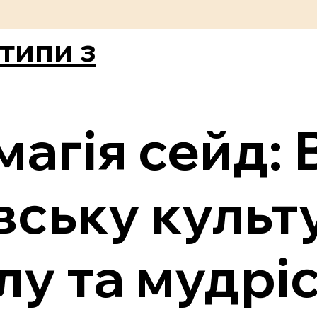
типи з
магія сейд: 
ську культ
лу та мудрі