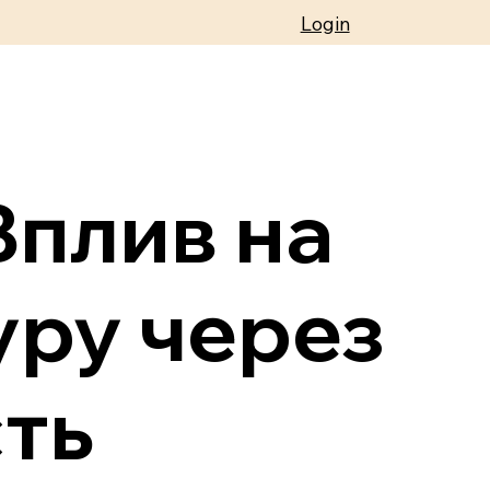
Login
Вплив на
уру через
сть