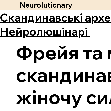
Neurolutionary
Скандинавські архе
Нейролюшінарі
Фрейя та 
скандинав
жіночу си