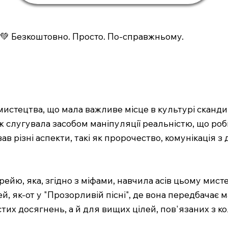
💚 Безкоштовно. Просто. По-справжньому.
мистецтва, що мала важливе місце в культурі сканд
слугувала засобом маніпуляції реальністю, що робил
ав різні аспекти, такі як пророчество, комунікація з
ейю, яка, згідно з міфами, навчила асів цьому мисте
ей, як-от у "Прозорливій пісні", де вона передбачає 
их досягнень, а й для вищих цілей, пов'язаних з к