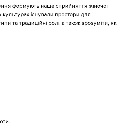
явлення формують наше сприйняття жіночої
них культурах існували простори для
и та традиційні ролі, а також зрозуміти, як
оти.