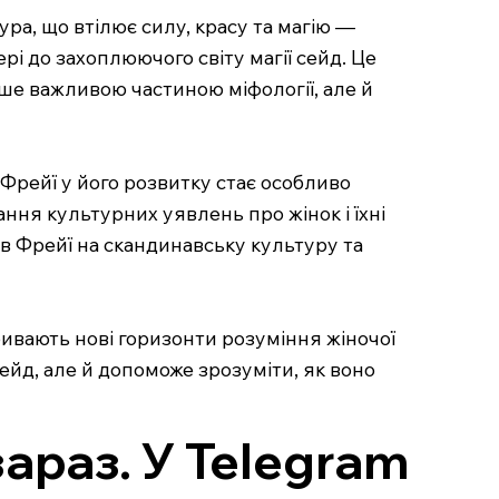
ура, що втілює силу, красу та магію —
рі до захоплюючого світу магії сейд. Це
ише важливою частиною міфології, але й
 Фрейї у його розвитку стає особливо
ння культурних уявлень про жінок і їхні
лив Фрейї на скандинавську культуру та
кривають нові горизонти розуміння жіночої
ейд, але й допоможе зрозуміти, як воно
зараз. У Telegram