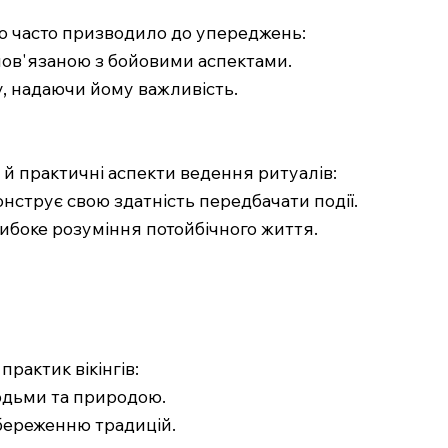
що часто призводило до упереджень:
 пов'язаною з бойовими аспектами.
у, надаючи йому важливість.
а й практичні аспекти ведення ритуалів:
онструє свою здатність передбачати події.
глибоке розуміння потойбічного життя.
рактик вікінгів:
людьми та природою.
береженню традицій.