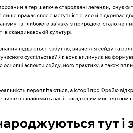
морозний вітер шепоче стародавні легенди, існує фіг
е лише вражає своєю могутністю, але й відкриває две
анізму та глибокого зв’язку з природою, стало не л
і в скандинавській культурі.
та знання піддаються забуттю, вивчення сейду та ролі
сучасного суспільства? Як вона вплинула на формува
мо основні аспекти сейду, його практику, а також вп
 реальність переплітаються, а історії про Фрейю від
е лише познайомить вас із загадковим мистецтвом с
народжуються тут і 