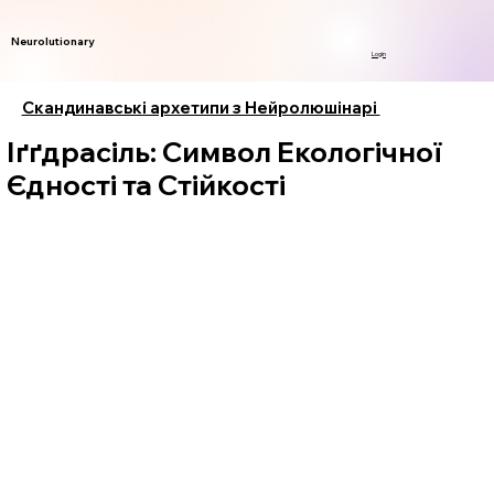
Neurolutionary
Login
Скандинавські архетипи з Нейролюшінарі
Іґґдрасіль: Символ Екологічної
Єдності та Стійкості