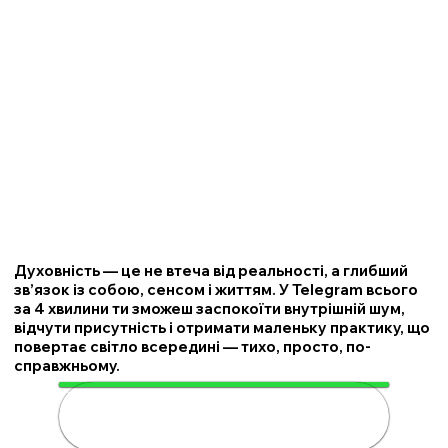
Духовність — це не втеча від реальності, а глибший
зв’язок із собою, сенсом і життям. У Telegram всього
за 4 хвилини ти зможеш заспокоїти внутрішній шум,
відчути присутність і отримати маленьку практику, що
повертає світло всередині — тихо, просто, по-
справжньому.
🌟 Розкрий свою духовність за 4
хвилини