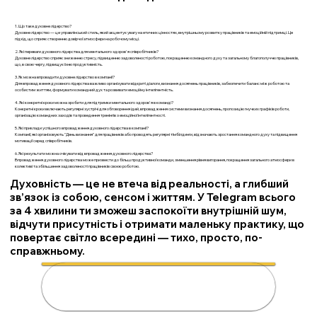
1. Що таке духовне лідерство?
Духовне лідерство — це управлінський стиль, який акцентує увагу на етичних цінностях, внутрішньому розвитку працівників та емоційній підтримці. Це
підхід, що сприяє створенню довірчої атмосфери на робочому місці.
2. Які переваги духовного лідерства для ментального здоров'я співробітників?
Духовне лідерство сприяє зниженню стресу, підвищенню задоволеності роботою, покращенню командного духу та загальному благополуччю працівників,
що, в свою чергу, підвищує їхню продуктивність.
3. Як можна впровадити духовне лідерство в компанії?
Для впровадження духовного лідерства важливо організувати відкриті діалоги, визнання досягнень працівників, забезпечити баланс між роботою та
особистим життям, формувати командний дух та розвивати емоційну інтелігентність.
4. Які конкретні кроки можна зробити для підтримки ментального здоров'я в команді?
Конкретні кроки включають регулярні зустрічі для обговорення ідей, впровадження системи визнання досягнень, пропозицію гнучких графіків роботи,
організацію командних заходів та проведення тренінгів з емоційної інтелігентності.
5. Які приклади успішного впровадження духовного лідерства в компанії?
Компанії, які організовують "День визнання" для працівників або проводять регулярні тімбілдинги, відзначають зростання командного духу та підвищення
мотивації серед співробітників.
6. Які результати можна очікувати від впровадження духовного лідерства?
Впровадження духовного лідерства може призвести до більш продуктивної команди, зменшення рівня вигорання, покращення загального атмосфери в
колективі та збільшення задоволеності працівників своєю роботою.
Духовність — це не втеча від реальності, а глибший
зв’язок із собою, сенсом і життям. У Telegram всього
за 4 хвилини ти зможеш заспокоїти внутрішній шум,
відчути присутність і отримати маленьку практику, що
повертає світло всередині — тихо, просто, по-
справжньому.
🌟 Розкрий свою духовність за 4
хвилини