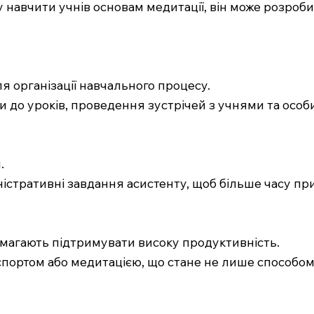
у навчити учнів основам медитації, він може розро
ля організації навчального процесу.
и до уроків, проведення зустрічей з учнями та особ
.
ністративні завдання асистенту, щоб більше часу п
помагають підтримувати високу продуктивність.
спортом або медитацією, що стане не лише способом 