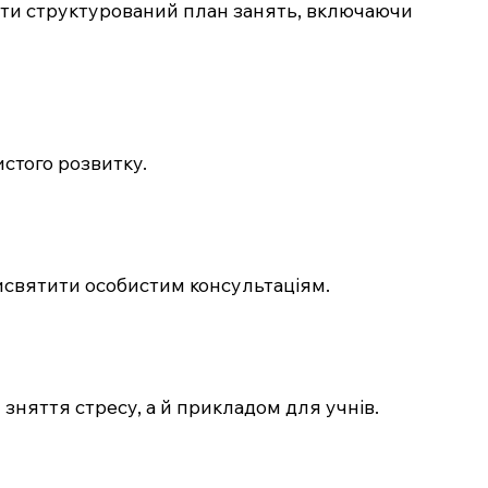
бити структурований план занять, включаючи
истого розвитку.
рисвятити особистим консультаціям.
зняття стресу, а й прикладом для учнів.