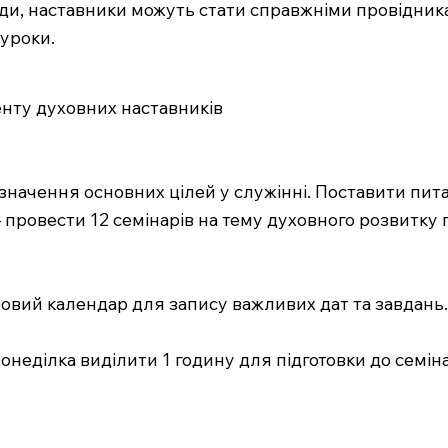
ди, наставники можуть стати справжніми провідниками
 уроки.
нту духовних наставників
значення основних цілей у служінні. Поставити пита
 провести 12 семінарів на тему духовного розвитку 
овий календар для запису важливих дат та завдан
неділка виділити 1 годину для підготовки до семін