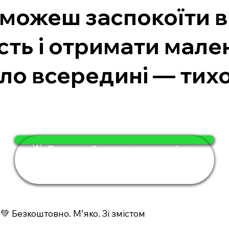
 зможеш заспокоїти 
сть і отримати мале
ло всередині — тихо,
🌟 Розкрий свою духовність
за 4 хвилини
💚 Безкоштовно. М’яко. Зі змістом