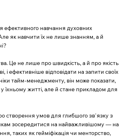
ння ефективного навчання духовних
Але як навчити їх не лише знанням, а й
ні?
. Це не лише про швидкість, а й про якість
, і ефективніше відповідати на запити своїх
ніки тайм-менеджменту, він може показати,
 їхньому житті, але й стане прикладом для
ро створення умов для глибшого зв'язку з
вникам зосередитися на найважливішому — на
ння, таких як гейміфікація чи менторство,