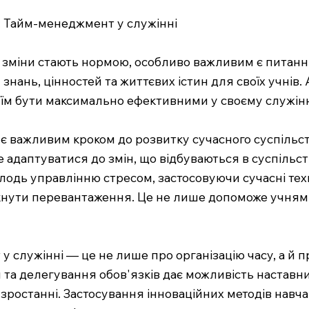
: Тайм-менеджмент у служінні
 та зміни стають нормою, особливо важливим є пита
знань, цінностей та життєвих істин для своїх учнів. 
 їм бути максимально ефективними у своєму служін
 важливим кроком до розвитку сучасного суспільства
даптуватися до змін, що відбуваються в суспільстві
лодь управлінню стресом, застосовуючи сучасні тех
кнути перевантаження. Це не лише допоможе учням у
служінні — це не лише про організацію часу, а й п
я та делегування обов'язків дає можливість наста
зростанні. Застосування інноваційних методів навча