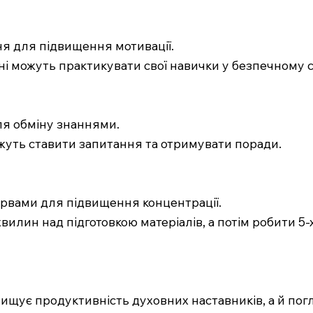
ня для підвищення мотивації.
чні можуть практикувати свої навички у безпечному 
ля обміну знаннями.
можуть ставити запитання та отримувати поради.
ервами для підвищення концентрації.
вилин над підготовкою матеріалів, а потім робити 5
ує продуктивність духовних наставників, а й погли