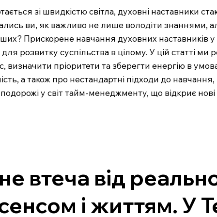
ртається зі швидкістю світла, духовні наставники ст
ались ви, як важливо не лише володіти знаннями, ал
інших? Прискорене навчання духовних наставників 
й для розвитку суспільства в цілому. У цій статті ми
, визначити пріоритети та зберегти енергію в умова
сть, а також про нестандартні підходи до навчання,
о подорожі у світ тайм-менеджменту, що відкриє нов
не втеча від реально
 сенсом і життям. У 