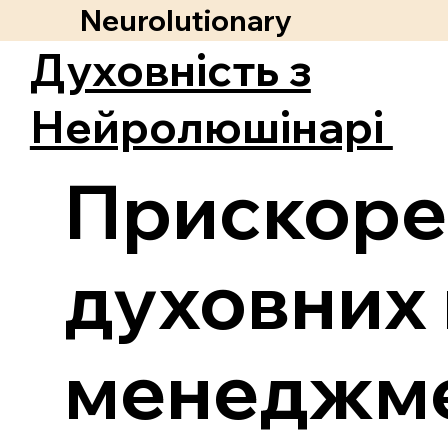
Neurolutionary
Духовність з
Нейролюшінарі
Прискоре
духовних 
менеджме