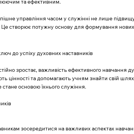
плюючим та ефективним.
пішне управління часом у служінні не лише підвищу
 Це створює потужну основу для формування нових п
люч до успіху духовних наставників
постійно зростає, важливість ефективного навчання 
ть цінності та допомагають учням знайти свій шлях
 стане основою їхнього служіння.
иків
авникам зосередитися на важливих аспектах навчан