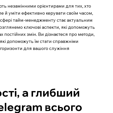
ають незамінними орієнтирами для тих, хто
е й уміти ефективно керувати своїм часом,
у сфері тайм-менеджменту стає актуальним
 розглянемо ключові аспекти, які допоможуть
х постійних змін. Ви дізнаєтеся про методи,
 які допоможуть їм стати справжніми
і горизонти для вашого служіння
сті, а глибший
Telegram всього