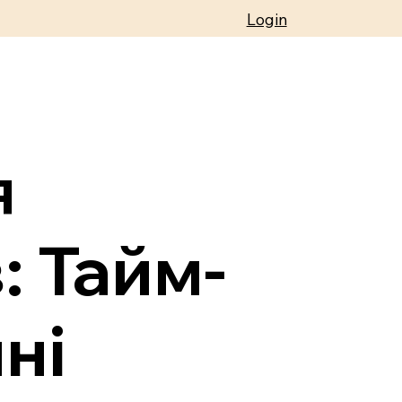
Login
я
: Тайм-
ні