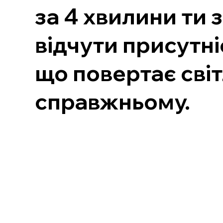
за 4 хвилини ти
відчути присутні
що повертає світ
справжньому.