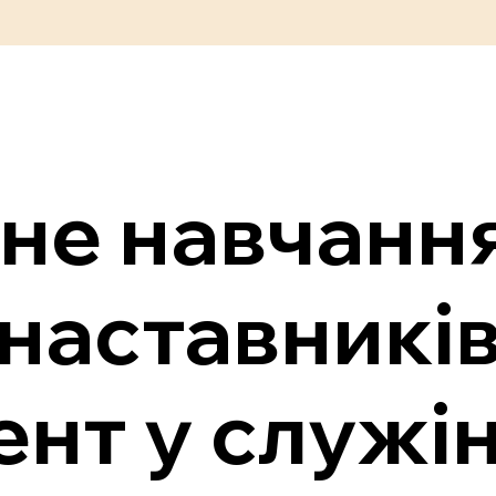
не навчанн
наставників
нт у служін