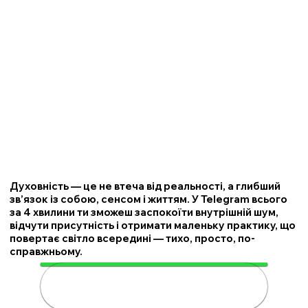
Духовність — це не втеча від реальності, а глибший
зв’язок із собою, сенсом і життям. У Telegram всього
за 4 хвилини ти зможеш заспокоїти внутрішній шум,
відчути присутність і отримати маленьку практику, що
повертає світло всередині — тихо, просто, по-
справжньому.
🌟 Розкрий свою духовність за 4
хвилини