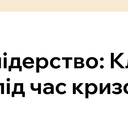
ідерство: 
під час кри