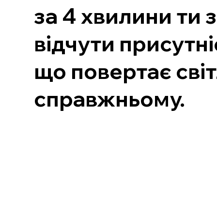
за 4 хвилини ти
відчути присутні
що повертає світ
справжньому.