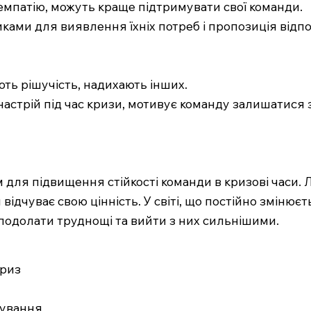
 емпатію, можуть краще підтримувати свої команди.
никами для виявлення їхніх потреб і пропозиція відп
ують рішучість, надихають інших.
 настрій під час кризи, мотивує команду залишатися
для підвищення стійкості команди в кризові часи. Л
ідчуває свою цінність. У світі, що постійно змінюєт
подолати труднощі та вийти з них сильнішими.
криз
кування