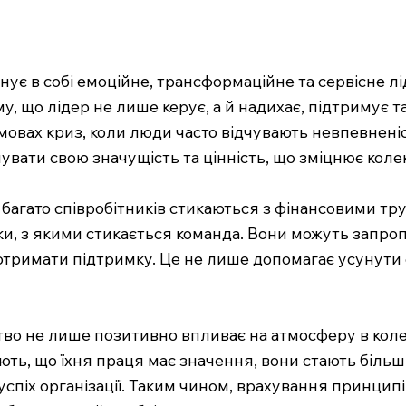
нує в собі емоційне, трансформаційне та сервісне лі
у, що лідер не лише керує, а й надихає, підтримує 
умовах криз, коли люди часто відчувають невпевненіс
вати свою значущість та цінність, що зміцнює колек
и багато співробітників стикаються з фінансовими т
ки, з якими стикається команда. Вони можуть запроп
тримати підтримку. Це не лише допомагає усунути с
во не лише позитивно впливає на атмосферу в колек
ають, що їхня праця має значення, вони стають біль
 успіх організації. Таким чином, врахування принци