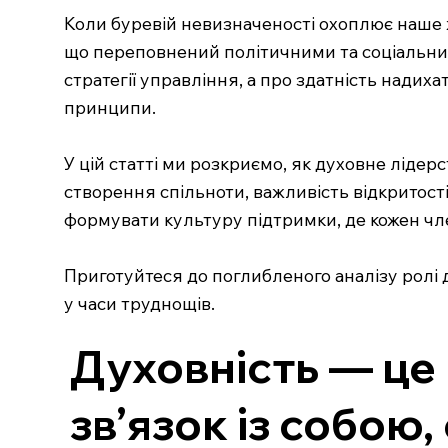
Коли буревій невизначеності охоплює наше жи
що переповнений політичними та соціальним
стратегії управління, а про здатність надих
принципи.
У цій статті ми розкриємо, як духовне лідер
створення спільноти, важливість відкритості
формувати культуру підтримки, де кожен чл
Приготуйтеся до поглибленого аналізу ролі д
у часи труднощів.
Духовність — це 
зв’язок із собою,