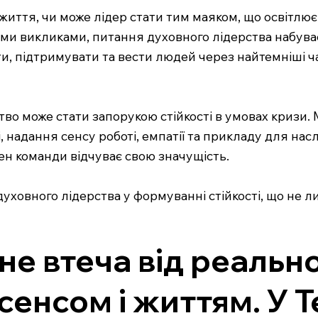
ття, чи може лідер стати тим маяком, що освітлює ш
и викликами, питання духовного лідерства набуває
ати, підтримувати та вести людей через найтемніші ча
ство може стати запорукою стійкості в умовах кризи. 
, надання сенсу роботі, емпатії та прикладу для на
ен команди відчуває свою значущість.
уховного лідерства у формуванні стійкості, що не л
не втеча від реально
 сенсом і життям. У 