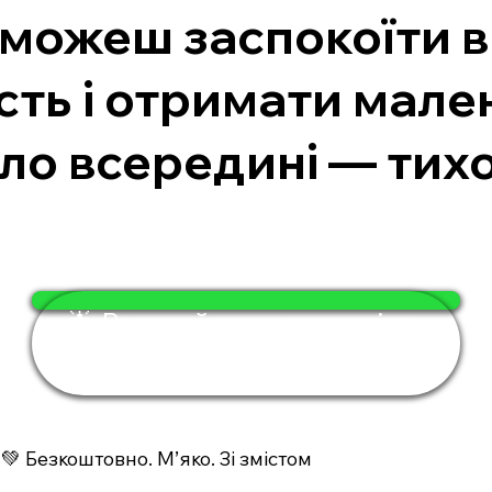
 зможеш заспокоїти 
сть і отримати мале
ло всередині — тихо,
🌟 Розкрий свою духовність
за 4 хвилини
💚 Безкоштовно. М’яко. Зі змістом