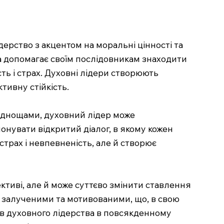
дерство з акцентом на моральні цінності та
та допомагає своїм послідовникам знаходити
ть і страх. Духовні лідери створюють
тивну стійкість.
руднощами, духовний лідер може
онувати відкритий діалог, в якому кожен
трах і невпевненість, але й створює
тиві, але й може суттєво змінити ставлення
ш залученими та мотивованими, що, в свою
пів духовного лідерства в повсякденному