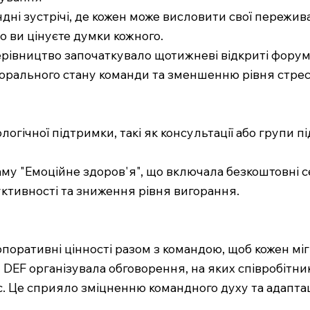
ндні зустрічі, де кожен може висловити свої пережив
о ви цінуєте думки кожного.
, керівництво започаткувало щотижневі відкриті фору
рального стану команди та зменшенню рівня стрес
огічної підтримки, такі як консультації або групи 
у "Емоційне здоров'я", що включала безкоштовні сеа
ктивності та зниження рівня вигорання.
рпоративні цінності разом з командою, щоб кожен міг
я DEF організувала обговорення, на яких співробітни
с. Це сприяло зміцненню командного духу та адаптац