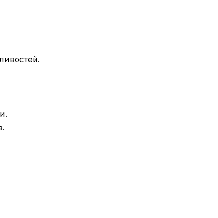
ливостей.
и.
в.