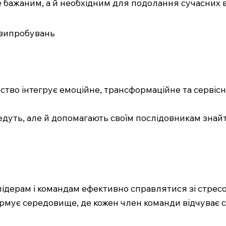
ше бажаним, а й необхідним для подолання сучасних 
и випробувань
рство інтегрує емоційне, трансформаційне та серві
дуть, але й допомагають своїм послідовникам знайти
 лідерам і командам ефективно справлятися зі стресо
рмує середовище, де кожен член команди відчуває с