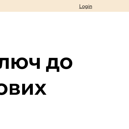
Login
Ключ до
зових