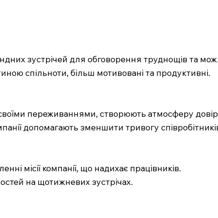
андних зустрічей для обговорення труднощів та мож
тиною спільноти, більш мотивовані та продуктивні.
ся своїми переживаннями, створюють атмосферу довір
мпанії допомагають зменшити тривогу співробітникі
нні місії компанії, що надихає працівників.
остей на щотижневих зустрічах.