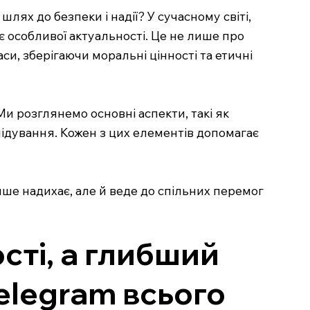
лях до безпеки і надії? У сучасному світі,
 особливої актуальності. Це не лише про
си, зберігаючи моральні цінності та етичні
Ми розглянемо основні аспекти, такі як
слідування. Кожен з цих елементів допомагає
ише надихає, але й веде до спільних перемог
сті, а глибший
Telegram всього