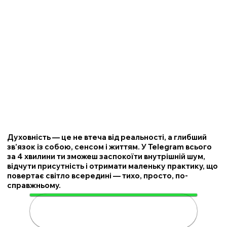
Духовність — це не втеча від реальності, а глибший
зв’язок із собою, сенсом і життям. У Telegram всього
за 4 хвилини ти зможеш заспокоїти внутрішній шум,
відчути присутність і отримати маленьку практику, що
повертає світло всередині — тихо, просто, по-
справжньому.
🌟 Розкрий свою духовність за 4
хвилини