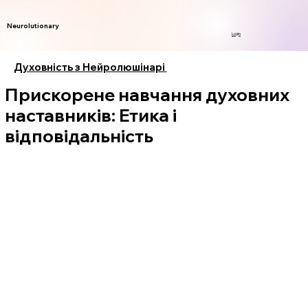
Neurolutionary
Login
Духовність з Нейролюшінарі
Прискорене навчання духовних
наставників: Етика і
відповідальність