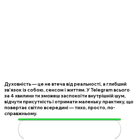
Духовність — це не втеча від реальності, а глибший
зв’язок із собою, сенсом і життям. У Telegram всього
за 4 хвилини ти зможеш заспокоїти внутрішній шум,
відчути присутність і отримати маленьку практику, що
повертає світло всередині — тихо, просто, по-
справжньому.
🌟 Розкрий свою духовність за 4
хвилини