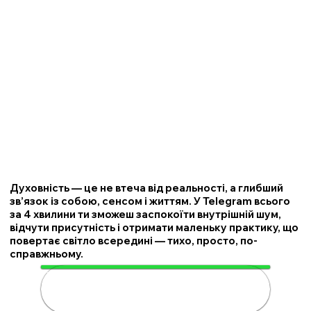
Духовність — це не втеча від реальності, а глибший
зв’язок із собою, сенсом і життям. У Telegram всього
за 4 хвилини ти зможеш заспокоїти внутрішній шум,
відчути присутність і отримати маленьку практику, що
повертає світло всередині — тихо, просто, по-
справжньому.
🌟 Розкрий свою духовність за 4
хвилини