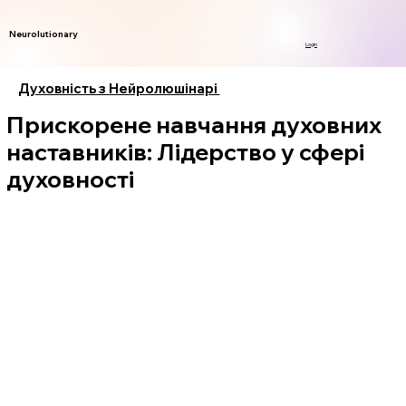
Neurolutionary
Login
Духовність з Нейролюшінарі
Прискорене навчання духовних
наставників: Лідерство у сфері
духовності