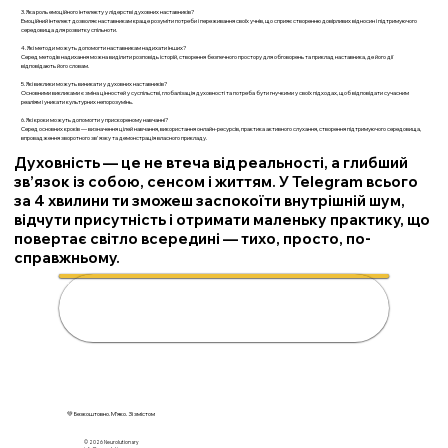
3. Яка роль емоційного інтелекту у лідерстві духовних наставників?
Емоційний інтелект дозволяє наставникам краще розуміти потреби і переживання своїх учнів, що сприяє створенню довірливих відносин і підтримуючого
середовища для розвитку спільноти.
4. Які методи можуть допомогти наставникам надихати інших?
Серед методів надихання можна виділити розповідь історій, створення безпечного простору для обговорень та приклад наставника, де його дії
відповідають його словам.
5. Які виклики можуть виникати у духовних наставників?
Основними викликами є зміна цінностей у суспільстві, глобалізація духовності та потреба бути гнучкими у своїх підходах, щоб відповідати сучасним
реаліям і уникати культурних непорозумінь.
6. Які кроки можуть допомогти у прискореному навчанні?
Серед основних кроків — визначення цілей навчання, використання онлайн-ресурсів, практика активного слухання, створення підтримуючого середовища,
впровадження зворотного зв'язку та демонстрація власного прикладу.
Духовність — це не втеча від реальності, а глибший
зв’язок із собою, сенсом і життям. У Telegram всього
за 4 хвилини ти зможеш заспокоїти внутрішній шум,
відчути присутність і отримати маленьку практику, що
повертає світло всередині — тихо, просто, по-
справжньому.
🌟 Розкрий свою духовність за 4
хвилини
💚 Безкоштовно. М’яко. Зі змістом
© 2026 N
eurolutionary