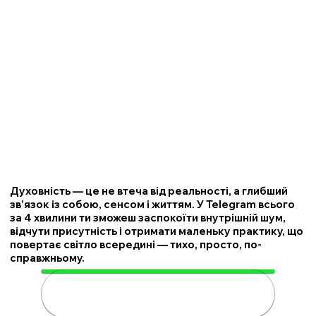
Духовність — це не втеча від реальності, а глибший
зв’язок із собою, сенсом і життям. У Telegram всього
за 4 хвилини ти зможеш заспокоїти внутрішній шум,
відчути присутність і отримати маленьку практику, що
повертає світло всередині — тихо, просто, по-
справжньому.
🌟 Розкрий свою духовність за 4
хвилини