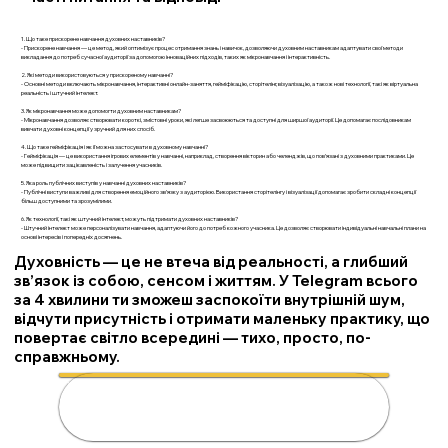
1. Що таке прискорене навчання духовних наставників?
- Прискорене навчання — це метод, який оптимізує процес отримання знань і навичок, дозволяючи духовним наставникам адаптувати свої методи
викладання до потреб сучасної аудиторії за допомогою інноваційних підходів, таких як мікронавчання і інтерактивність.
2. Які методи використовуються у прискореному навчанні?
- Основні методи включають мікронавчання, інтерактивні онлайн-заняття, гейміфікацію, сторітелінг, візуалізацію, а також нові технології, такі як віртуальна
реальність і штучний інтелект.
3. Як мікронавчання може допомогти духовним наставникам?
- Мікронавчання дозволяє створювати короткі, змістовні уроки, які легше засвоюються та доступні для ширшої аудиторії. Це допомагає послідовникам
вивчати духовні концепції у зручний для них спосіб.
4. Що таке гейміфікація і як її можна застосувати в духовному навчанні?
- Гейміфікація — це використання ігрових елементів у навчанні, наприклад, створення вікторин або челенджів, що пов’язані з духовними практиками. Це
може підвищити зацікавленість і залучення учасників.
5. Яка роль публічних виступів у навчанні духовних наставників?
- Публічні виступи важливі для створення емоційного зв’язку з аудиторією. Використання сторітелінгу і візуалізації допомагає зробити складні концепції
більш доступними та зрозумілими.
6. Як технології, такі як штучний інтелект, можуть підтримати духовних наставників?
- Штучний інтелект може персоналізувати навчання, адаптуючи його до потреб кожного учасника. Це дозволяє створювати індивідуальні навчальні плани на
основі інтересів і попередніх досягнень.
Духовність — це не втеча від реальності, а глибший
зв’язок із собою, сенсом і життям. У Telegram всього
за 4 хвилини ти зможеш заспокоїти внутрішній шум,
відчути присутність і отримати маленьку практику, що
повертає світло всередині — тихо, просто, по-
справжньому.
🌟 Розкрий свою духовність за 4
хвилини