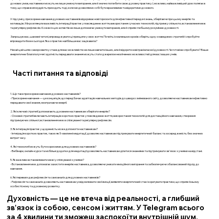
до нових умов, наставники можуть не лише уникнути вигорання, але й значно поглибити свою духовну практику. І, можливо, найважливіший урок полягає в
тому, що справжня мудрість приходить тоді, коли ми дозволяємо собі бути вразливими та відкритими до нового.
У підсумку, прискорене навчання духовних наставників відкриває нові горизонти для ефективної передачі знань, зберігаючи при цьому енергію та
мотивацію. Ми розглянули важливість інтеграції практик у повсякденне життя, використання сучасних технологій, підтримку спільноти, встановлення меж
та регулярну рефлексію. Кожен із цих аспектів не лише допомагає уникнути вигорання, але й сприяє глибшому розумінню духовності.
Запрошую вас, шановні читачі, впроваджувати ці принципи у своє життя. Почніть із маленьких кроків: оберіть одну з наведених стратегій і спробуйте
впровадити її вже сьогодні. Яка з практик найбільше вас зацікавила?
Нехай цей шлях саморозвитку стане для вас можливістю не лише навчити інших, але й відкрити нові грані власної духовності. Чи готові ви спробувати? Ваше
енергетичне благополуччя і здатність передавати знання можуть стати джерелом незліченних можливостей для вас і ваших учнів.
Часті питання та відповіді
1. Що таке прискорене навчання духовних наставників?
- Прискорене навчання — це концепція, що передбачає адаптацію навчальних методів до швидко змінюваного світу, дозволяючи наставникам ефективно
передавати свої знання, не втрачаючи енергії.
2. Які ключові стратегії допомагають духовним наставникам зберігати енергію?
- Основні стратегії включають інтеграцію коротких практик у повсякденне життя, використання технологій для дистанційного навчання, створення
підтримуючих спільнот, встановлення меж в спілкуванні та регулярну рефлексію.
3. Як інтеграція практик у щоденність може допомогти наставникам?
- Інтеграція коротких практик, таких як 5-хвилинні медитації, дозволяє наставникам підтримувати енергетичний баланс та зосередженість без значних
витрат часу.
4. Які технології можуть бути корисними для духовних наставників?
- Вебінари, онлайн-курси та мобільні додатки для медитації дозволяють наставникам ділитися знаннями та підтримувати зв'язок з учнями на відстані.
5. Як важливо встановлювати межі у спілкуванні з учнями?
- Встановлення меж допомагає захистити енергію наставника, дозволяючи уникати емоційного вигорання та забезпечуючи збалансований підхід до
навчання.
6. Які переваги дає рефлексія та самоаналіз для духовних наставників?
- Рефлексія та самоаналіз дозволяють наставникам усвідомлювати свої емоції, виявляти енергетичний стан і коригувати практики, що сприяє їхньому
особистісному та духовному розвитку.
Духовність — це не втеча від реальності, а глибший
зв’язок із собою, сенсом і життям. У Telegram всього
за 4 хвилини ти зможеш заспокоїти внутрішній шум,