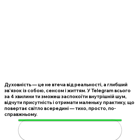
Духовність — це не втеча від реальності, а глибший
зв’язок із собою, сенсом і життям. У Telegram всього
за 4 хвилини ти зможеш заспокоїти внутрішній шум,
відчути присутність і отримати маленьку практику, що
повертає світло всередині — тихо, просто, по-
справжньому.
🌟 Розкрий свою духовність за 4
хвилини