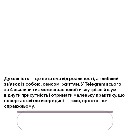
Духовність — це не втеча від реальності, а глибший
зв’язок із собою, сенсом і життям. У Telegram всього
за 4 хвилини ти зможеш заспокоїти внутрішній шум,
відчути присутність і отримати маленьку практику, що
повертає світло всередині — тихо, просто, по-
справжньому.
🌟 Розкрий свою духовність за 4
хвилини