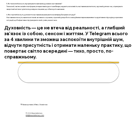
5. Як технології можуть підтримувати навчання духовних наставників?
Технології, такі як онлайн-платформи, інтерактивні курси та вебінари, надають можливість наставникам вчитися у зручний для них час, отримувати
зворотний зв'язок і ділитися досвідом з іншими, що збагачує їх навчання.
6. Які стратегії можуть допомогти наставникам реагувати на непередбачувані ситуації?
Наставники можуть навчитися технік активного слухання, стратегій для роботи з емоційними переживаннями та адаптивних підходів до кризових
ситуацій, щоб ефективно підтримувати своїх учнів у важкі часи.
Духовність — це не втеча від реальності, а глибший
зв’язок із собою, сенсом і життям. У Telegram всього
за 4 хвилини ти зможеш заспокоїти внутрішній шум,
відчути присутність і отримати маленьку практику, що
повертає світло всередині — тихо, просто, по-
справжньому.
🌟 Розкрий свою духовність за 4
хвилини
💚 Безкоштовно. М’яко. Зі змістом
© 2026 N
eurolutionary
info@neurolutionary.com