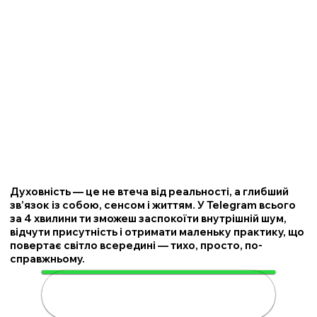
Духовність — це не втеча від реальності, а глибший
зв’язок із собою, сенсом і життям. У Telegram всього
за 4 хвилини ти зможеш заспокоїти внутрішній шум,
відчути присутність і отримати маленьку практику, що
повертає світло всередині — тихо, просто, по-
справжньому.
🌟 Розкрий свою духовність за 4
хвилини