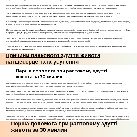
По-друге, зневоднення, яке часто має місце вночі, може призвести до сповільнення травлення і затримки газів. Якщо людина прокидається і не випиває
достатньої кількості води, це може погіршити ситуацію. Вода допомагає розчиняти їжу і сприяє нормальному функціонуванню кишечника.
Також важливим фактором є стрес або тривога, які можуть впливати на роботу травної системи, що може призводити до порушень в процесах
перетравлення їжі і, як наслідок, до здуття. Нерегулярний режим сну чи емоційні переживання також можуть вплинути на ці процеси.
Крім того, вранці натщесерце кислотність шлункового соку може бути вищою, що також може впливати на відчуття дискомфорту і здуття. Якщо в шлунку
є залишки їжі або гази, це може викликати неприємні відчуття.
Необхідно враховувати і індивідуальні особливості організму, зокрема, непереносимість певних продуктів або алергії, які можуть провокувати здуття. Якщо
в харчуванні присутні продукти, які важко переварюються, це може викликати бродіння і, відповідно, здуття живота.
Здуття може також бути пов'язане з певними захворюваннями шлунково-кишкового тракту, такими як синдром роздратованого кишечника або
дисбактеріоз. В таких випадках варто звернутися до лікаря для детального обстеження і рекомендацій.
Узагальнюючи, здуття живота вранці натщесерце є результатом поєднання факторів, які впливають на травну систему, включаючи накопичення газів,
зневоднення, стрес і харчові звички.
Причини ранкового здуття живота
натщесерце та їх усунення
Перша допомога при раптовому здутті
живота за 30 хвилин
Якщо здуття живота почалося раптово, спочатку варто заспокоїтися і не панікувати. Спробуйте сісти або лягти в зручну позу. Лігши на бік, можна
полегшити дискомфорт. Важливо уникати фізичних навантажень, які можуть посилити симптоми.
Наступним кроком є спостереження за іншими симптомами. Зверніть увагу на наявність болю, нудоти, діареї або запору. Якщо здуття супроводжується
сильним болем або іншими тривожними ознаками, рекомендується звернутися до лікаря.
Спробуйте випити невелику кількість теплої води або трав'яного чаю, який може допомогти заспокоїти шлунок. Уникайте газованих напоїв, оскільки вони
можуть погіршити ситуацію. Якщо у вас є доступ до теплих компресів, прикладіть їх до живота — тепло може розслабити м’язи і зменшити дискомфорт.
Якщо ви знаєте, що здуття викликане певними продуктами, спробуйте уникати їх у цей момент. Якщо ж ви вжили нову їжу або напій, подумайте про те, що
могло викликати реакцію. Легкі фізичні вправи, як-от ходіння, також можуть допомогти стимулювати травлення.
Записуйте, коли почалося здуття, які продукти ви споживали і які відчуття виникли — це допоможе лікарю у випадку, якщо буде необхідно звернутися за
медичною допомогою. Якщо стан не покращиться протягом 30 хвилин або погіршиться, варто звернутися до медиків для отримання професійної допомоги.
Перша допомога при раптовому здутті
живота за 30 хвилин