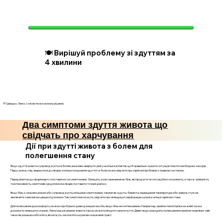
🍽️ Вирішуй проблему зі здуттям за
4 хвилини
💛 Швидко. Легко. І з ясністю в кожному рішенні.
Два симптоми здуття живота що
свідчать про харчування
Дії при здутті живота з болем для
полегшення стану
Якщо здуття живота супроводжується болем, важливо звернути увагу на кілька аспектів, щоб правильно оцінити ситуацію і вжити необхідних заходів.
Перш за все, слід звернутися до лікаря, оскільки поєднання здуття та болю може свідчити про серйозні проблеми з травною системою.
Перед візитом до лікаря варто спостерігати за симптомами. Запишіть, коли саме виникає біль, які продукти чи ситуації його посилюють, а також тривалість
та інтенсивність симптомів. Це допоможе лікарю поставити точний діагноз.
Якщо біль є сильним, різким або супроводжується іншими симптомами, такими як нудота, блювота, підвищення температури або зміни в стулі, не
зволікайте з викликом швидкої допомоги. Такі симптоми можуть свідчити про апендицит, перфорацію шлунка чи інші серйозні стани.
Для полегшення дискомфорту можна спробувати деякі домашні засоби, якщо біль не є інтенсивним. Наприклад, прийом теплої грілки на живіт може
допомогти зменшити спазми. Легке масажування живота також може поліпшити самопочуття. Деякі люди знаходять полегшення в прийомі трав’яних чаїв,
таких як ромашка або м’ята, які можуть заспокоїти шлунково-кишковий тракт.