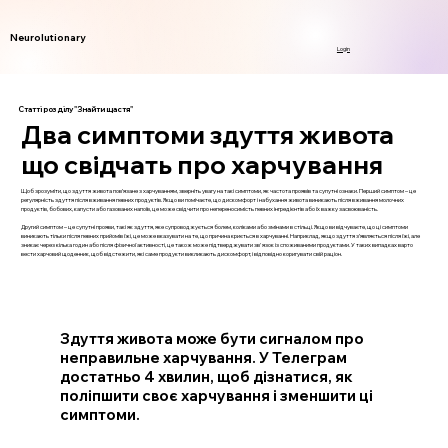
Neurolutionary
Login
Статті розділу "Знайти щастя"
Два симптоми здуття живота
що свідчать про харчування
Щоб зрозуміти, що здуття живота пов’язане з харчуванням, зверніть увагу на такі симптоми, як частота проявів та супутні ознаки. Перший симптом – це
регулярність здуття після вживання певних продуктів. Якщо ви помічаєте, що дискомфорт і набухання живота виникають після вживання молочних
продуктів, бобових, капусти або газованих напоїв, це може свідчити про непереносимість певних інгредієнтів або їх важку засвоюваність.
Другий симптом – це супутні прояви, такі як здуття, яке супроводжується болем, коліками або змінами в стільці. Якщо ви відчуваєте, що ці симптоми
виникають тільки після певних прийомів їжі, це може вказувати на те, що причина криється в харчуванні. Наприклад, якщо здуття з’являється після їжі, але
зникає через кілька годин або після фізичної активності, це також може підтверджувати зв'язок із споживаними продуктами. У таких випадках варто
вести харчовий щоденник, щоб відстежити, які саме продукти викликають дискомфорт, і відповідно коригувати свій раціон.
Здуття живота може бути сигналом про
неправильне харчування. У Телеграм
достатньо 4 хвилин, щоб дізнатися, як
поліпшити своє харчування і зменшити ці
симптоми.