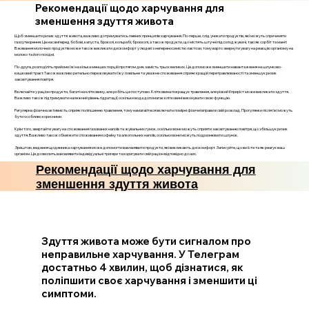
Рекомендації щодо харчування для
зменшення здуття живота
Щоб зменшити ризик здуття живота, важливо дотримуватись певних принципів харчування. По-перше, слід уникати продуктів, які можуть спричиняти
газоутворення. Це насамперед бобові, капуста, броколі, кольрабі, брокколі, а також продукти, що містять штучні підсолоджувачі, такі як сорбіт та маніт.
Вживання молочних продуктів може також викликати дискомфорт у людей з непереносимістю лактози, тому варто звернути увагу на реакцію організму на
молоко та його похідні.
По-друге, розподіліть прийоми їжі на кілька менших порцій протягом дня, замість трьох великих. Це допоможе зменшити навантаження на шлунково-
кишковий тракт. Також важливо ретельно пережовувати їжу: повільне та уважне споживання сприяє кращій перетравлюваності та зменшує ризик
заковтування повітря.
Включайте у раціон продукти, багаті на клітковину, але робіть це поступово. Клітковина покращує травлення, але різкий її приріст може викликати здуття.
Важливо також підтримувати належний рівень гідратації, оскільки вода допомагає клітковині виконувати свою функцію.
Регулярна фізична активність сприяє поліпшенню травлення, тому намагайтеся включати помірні фізичні вправи в свій розклад. Прогулянки після їжі можуть
бути особливо корисними.
Крім того, звертайте увагу на споживання газованих напоїв та жувальних гумок, оскільки вони можуть сприяти заковтуванню повітря, що збільшує ризик
здуття. Важливо також обмежити споживання кофеїну та алкогольних напоїв, оскільки вони можуть подразнювати шлунок.
Зрештою, ведення щоденника харчування може допомогти вам виявити продукти, які викликають дискомфорт. Записуйте, що ви їсте та як реагує ваш
організм. Це дозволить вам виявити індивідуальні тригери та коригувати свій раціон відповідно до них.
Рекомендації щодо харчування для
зменшення здуття живота
Здуття живота може бути сигналом про
неправильне харчування. У Телеграм
достатньо 4 хвилин, щоб дізнатися, як
поліпшити своє харчування і зменшити ці
симптоми.