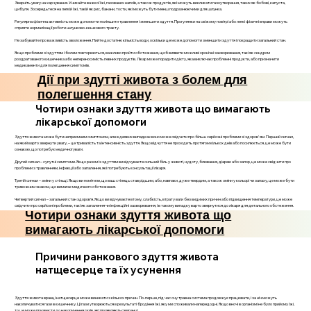
Зверніть увагу на харчування. Уникайте важкої їжі, газованих напоїв, а також продуктів, які можуть викликати газоутворення, таких як бобові, капуста,
цибуля. Зосередьтеся на легкій їжі, такій як рис, банани, тости, які можуть бути менш подразнюючими для шлунка.
Регулярна фізична активність може допомогти поліпшити травлення і зменшити здуття. Прогулянки на свіжому повітрі або легкі фізичні вправи можуть
сприяти нормалізації роботи шлунково-кишкового тракту.
Не забувайте про важливість зволоження. Пийте достатню кількість води, оскільки це може допомогти зменшити здуття і покращити загальний стан.
Якщо проблеми зі здуттям і болем повторюються, важливо пройти обстеження, щоб виявити можливі хронічні захворювання, такі як синдром
роздратованого кишечника або непереносимість певних продуктів. Лікар може порадити дієту, яка виключає проблемні продукти, або призначити
медикаменти для полегшення симптомів.
Дії при здутті живота з болем для
полегшення стану
Чотири ознаки здуття живота що вимагають
лікарської допомоги
Здуття живота може бути неприємним симптомом, але в деяких випадках воно може свідчити про більш серйозні проблеми зі здоров'ям. Перший сигнал,
на який варто звернути увагу, – це тривалість та інтенсивність здуття. Якщо відчуття не проходить протягом кількох днів або посилюється, це може бути
ознакою, що потребує медичної уваги.
Другий сигнал – супутні симптоми. Якщо разом із здуттям ви відчуваєте сильний біль у животі, нудоту, блювання, діарею або запор, це може свідчити про
проблеми з травленням, інфекції або запалення, які потребують консультації лікаря.
Третій сигнал – зміни у стільці. Якщо ви помітили, що ваш стілець став рідшим, або, навпаки, дуже твердим, а також зміни у кольорі чи запаху, це може бути
тривожним знаком, що вимагає медичного обстеження.
Четвертий сигнал – загальний стан здоров’я. Якщо ви відчуваєте втому, слабкість, втрату ваги без видимих причин або підвищення температури, це може
свідчити про серйозні проблеми, такі як запалення чи інфекційні захворювання, і в такому випадку варто звернутися до лікаря для детального обстеження.
Чотири ознаки здуття живота що
вимагають лікарської допомоги
Причини ранкового здуття живота
натщесерце та їх усунення
Здуття живота вранці натщесерце може виникати з кількох причин. По-перше, під час сну травна система продовжує працювати, і за ніч можуть
накопичуватися гази в кишечнику. Ці гази утворюються в результаті бродіння їжі, яку ми споживали напередодні. Якщо вночі в організмі не було прийому їжі,
то це може призвести до накопичення газів, які проявляються вранці.