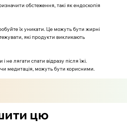
ризначити обстеження, такі як ендоскопія
спробуйте їх уникати. Це можуть бути жирні
стежувати, які продукти викликають
 не лягати спати відразу після їжі.
га чи медитація, можуть бути корисними.
ішити цю