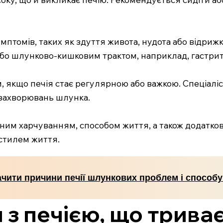
мптомів, таких як здуття живота, нудота або відриж
бо шлунково-кишковим трактом, наприклад, гастрит 
 якщо печія стає регулярною або важкою. Спеціаліс
 захворювань шлунка.
ним харчуванням, способом життя, а також додатк
 стилем життя.
ачити причини печії шлункових проблем і способу
 з печією, що триває