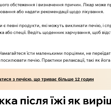
шого обстеження і визначення причин. Лікар може п
ювання або надати рекомендації щодо лікування.
 чи є певні продукти, які можуть викликати печію, і 
їжа або спеції. Ведіть щоденник харчування, щоб від
Намагайтеся їсти маленькими порціями, не переїдати і
е посилювати печію. Практики релаксації, такі як йо
тися з печією, що триває більше 12 годин
жка після їжі як вир