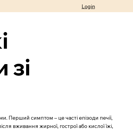
Login
і
 зі
и. Перший симптом – це часті епізоди печії,
сля вживання жирної, гострої або кислої їжі,