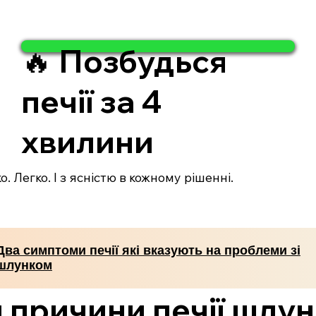
🔥 Позбудься
печії за 4
хвилини
. Легко. І з ясністю в кожному рішенні.
Два симптоми печії які вказують на проблеми зі
шлунком
 причини печії шлу