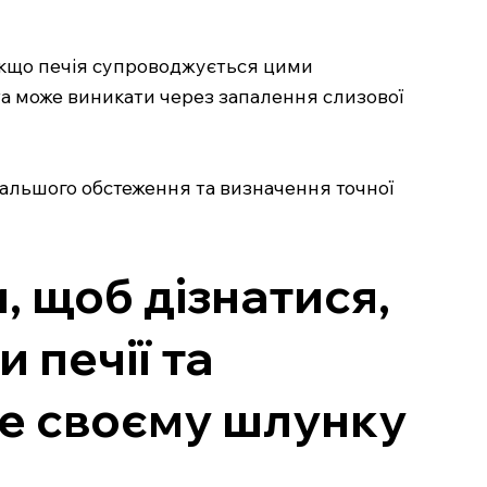
. Якщо печія супроводжується цими
та може виникати через запалення слизової
дальшого обстеження та визначення точної
, щоб дізнатися,
 печії та
те своєму шлунку