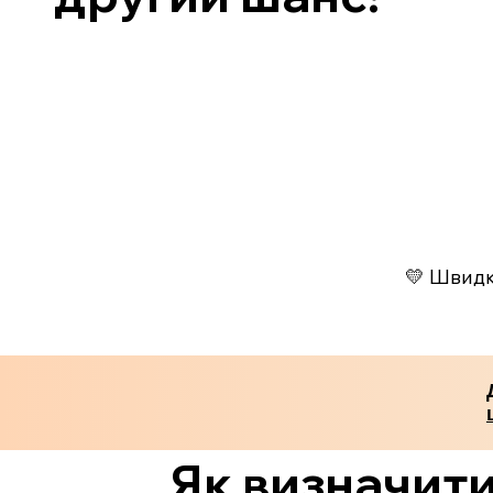
💛 Швидко
Як визначити