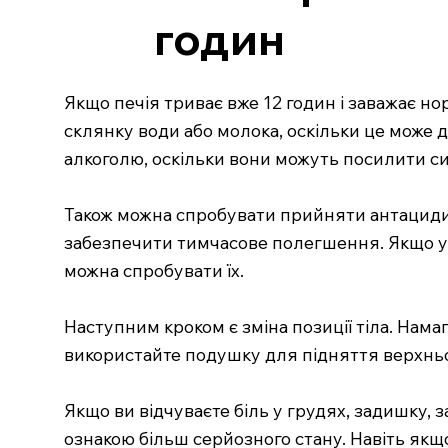
годин
Якщо печія триває вже 12 годин і заважає н
склянку води або молока, оскільки це може 
алкоголю, оскільки вони можуть посилити с
Також можна спробувати прийняти антациди,
забезпечити тимчасове полегшення. Якщо у в
можна спробувати їх.
Наступним кроком є зміна позиції тіла. Нам
використайте подушку для підняття верхньої
Якщо ви відчуваєте біль у грудях, задишку, 
ознакою більш серйозного стану. Навіть як