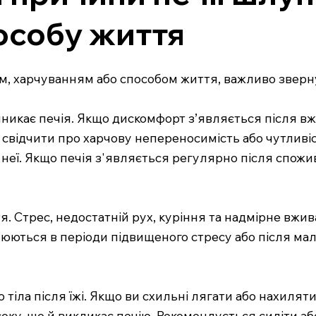
особу життя
ом, харчуванням або способом життя, важливо зверну
иникає печія. Якщо дискомфорт з’являється після в
же свідчити про харчову непереносимість або чутлив
я неї. Якщо печія з'являється регулярно після спож
ття. Стрес, недостатній рух, куріння та надмірне в
люються в періоди підвищеного стресу або після ма
 тіла після їжі. Якщо ви схильні лягати або нахилят
ку, що й викликає печію. Рекомендується сидіти аб