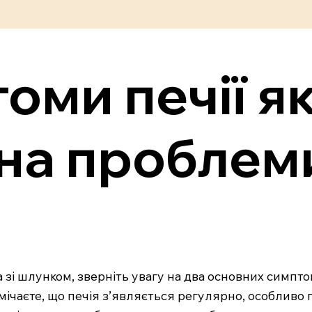
оми печії як
на проблеми
 зі шлунком, зверніть увагу на два основних симптом
ічаєте, що печія з’являється регулярно, особливо пі