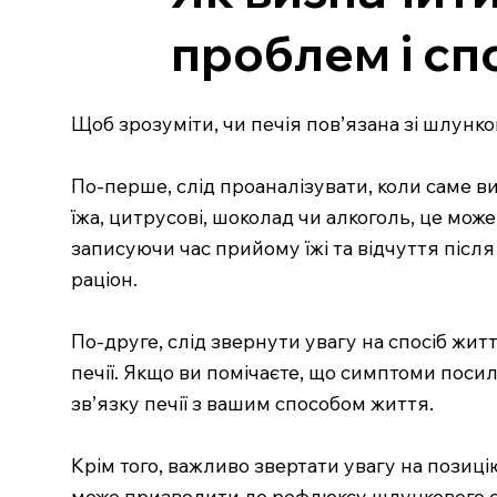
проблем і сп
Щоб зрозуміти, чи печія пов’язана зі шлунк
По-перше, слід проаналізувати, коли саме в
їжа, цитрусові, шоколад чи алкоголь, це мо
записуючи час прийому їжі та відчуття післ
раціон.
По-друге, слід звернути увагу на спосіб жи
печії. Якщо ви помічаєте, що симптоми поси
зв’язку печії з вашим способом життя.
Крім того, важливо звертати увагу на позицію
може призводити до рефлюксу шлункового со