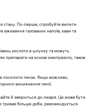
ня стану. По-перше, спробуйте випити
е вживання газованих напоїв, кави та
івень кислоти в шлунку та можуть
 як препарати на основі омепразолу, також
оже посилити печію. Якщо можливо,
торного виникнення печії.
айте й зверніться до лікаря. Це може бути
е триває більше доби, рекомендується