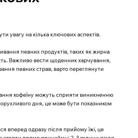
ти увагу на кілька ключових аспектів.
живання певних продуктів, таких як жирна
ість. Важливо вести щоденник харчування,
ивання певних страв, варто переглянути
живання кофеїну можуть сприяти виникненню
лорухливого дня, це може бути показником
ися вперед одразу після прийому їжі, це
о стояти прямо принаймні 2-3 години після