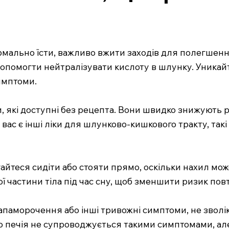
ормально їсти, важливо вжити заходів для полегшен
допомогти нейтралізувати кислоту в шлунку. Уникайт
имптоми.
 які доступні без рецепта. Вони швидко знижують р
ас є інші ліки для шлунково-кишкового тракту, такі
агайтеся сидіти або стояти прямо, оскільки нахил м
 частини тіла під час сну, щоб зменшити ризик пов
запаморочення або інші тривожні симптоми, не зволік
що печія не супроводжується такими симптомами, ал