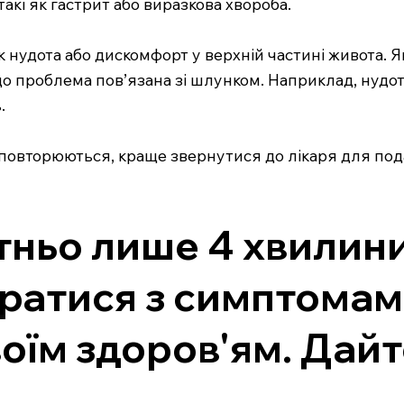
акі як гастрит або виразкова хвороба.
 як нудота або дискомфорт у верхній частині живота
 що проблема пов’язана зі шлунком. Наприклад, нудо
.
 повторюються, краще звернутися до лікаря для по
тньо лише 4 хвилини
ратися з симптомами
оїм здоров'ям. Дай