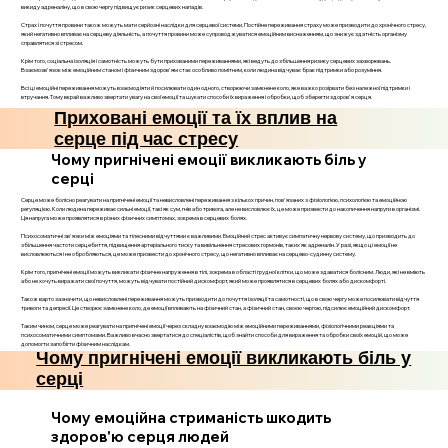
викиду адреналіну, що в свою чергу підвищує ризик серцевих нападів.
Страх і почуття провини також можуть мати серйозні наслідки для серцевої системи. Постійне переживання страху може призводити до хронічного стресу,
який негативно впливає на серцеву діяльність, а почуття провини може супроводжуватися емоційним виснаженням, що знижує здатність організму
справлятися зі стресом.
Крім того, соціальна ізоляція і самотність можуть бути прихованими переживаннями, які ведуть до збільшення ризику серцевих захворювань.
Взаємозв'язок між емоційним станом і фізичним здоров'ям стає особливо помітним, коли людина відчуває брак підтримки або розуміння.
Всі ці емоційні переживання можуть взаємодіяти й посилювати один одного, створюючи замкнене коло, яке важко розірвати без належної підтримки і
втручання. Тому вкрай важливо звертати увагу на свої емоції та шукати способи їх вираження і обробки, щоб зберегти здоров'я серця.
Приховані емоції та їх вплив на
серце під час стресу
Чому пригнічені емоції викликають біль у
серці
Серце може болісно реагувати на пригнічені емоції та невисловлені переживання з кількох причин, пов'язаних з фізіологією, психологією та емоційною
регуляцією. Коли людина переживає сильні емоції, такі як сум, гнів або тривога, але не висловлює їх, це може призвести до накопичення напруги в організмі.
Ця напруга може проявлятися в різних фізичних симптомах, зокрема в серцевих болях.
Психосоматичні зв'язки між емоціями та тілесними відчуттями є важливими. Емоційний стрес активує симпатичну нервову систему, що призводить до
збільшення частоти серцебиття, підвищення артеріального тиску та вивільнення стресових гормонів, таких як адреналін. У разі, якщо ці емоції не
висловлюються і не обробляються, це може призвести до хронічного стресу, що негативно впливає на серцево-судинну систему.
Крім того, пригнічені емоції можуть викликати фізичне напруження в тілі, зокрема в області грудної клітки, що може здаватися болісним. Люди, які не вміють
або не хочуть виражати свої почуття, можуть відчувати постійний дискомфорт, який може проявлятися в серцевих болях або дискомфорті.
Також варто зазначити, що невисловлені переживання можуть призводити до почуття ізоляції та самотності, що в свою чергу може посилювати відчуття
тривоги та депресії. Це створює замкнене коло, де емоції впливають на фізичний стан, а фізичний стан, своєю чергою, підсилює емоційний дискомфорт.
Таким чином, серце може реагувати на пригнічені емоції через складну взаємодію між емоційними переживаннями, фізіологічними реакціями та
психосоматичними симптомами. Важливо вчасно звертатися до спеціалістів, щоб знайти способи для вираження та обробки своїх емоцій, що може
допомогти запобігти фізичним наслідкам.
Чому пригнічені емоції викликають біль у
серці
Чому емоційна стриманість шкодить
здоров'ю серця людей