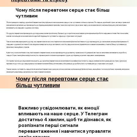
Чому після перевтоми серце стає більш
чутливим
Після тривалого періоду хронічної перевтоми і внутрішнього виснаження серце стає чутливим з кількох причин. По-перше, хронічний стрес активує тривожні
механізми в організмі, що призводить до підвищення рівня гормонів, таких як кортизол. Це, в свою чергу, може викликати запальні процеси, які негативно
впливають на серцево-судинну систему.
По-друге, перевтома призводить до порушень в електролітному балансі, що є критично важливим для нормальної роботи серцевих м'язів. Нестача калію,
магнію чи кальцію може викликати аритмії і підвищити чутливість серця до стресових ситуацій.
Також важливо врахувати, що під час перевтоми може спостерігатися зниження фізичної активності, що призводить до зниження загальної витривалості
серцево-судинної системи. Коли людина повертається до активного життя, серце може не справлятися з навантаженнями, стаючи більш чутливим до
фізичних і емоційних стресів.
Крім того, психологічний стан, пов'язаний з перевтомою, може призводити до розвитку тривожності і депресії, які також негативно впливають на роботу
серця. Стрес і емоційна напруга можуть спровокувати спазми коронарних судин, що підвищує ризик серцевих захворювань.
Останнім часом дослідження показують, що хронічна перевтома може впливати на нейропластичність серця, змінюючи його реакцію на стрес. Це може
призвести до того, що серце реагує на навантаження більш інтенсивно, ніж раніше, що робить його чутливішим до стресових ситуацій.
Таким чином, чутливість серця після хронічної перевтоми є результатом комплексної взаємодії фізіологічних, емоційних та психологічних чинників, які разом
формують відповідь організму на стрес і навантаження.
Чому після перевтоми серце стає
більш чутливим
Важливо усвідомлювати, як емоції
впливають на наше серце. У Телеграм
достатньо 4 хвилин, щоб ти дізнався, як
розпізнати перші сигнали
перевантаження і навчитися управляти
своїм станом.