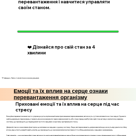
перевантаження і навчитися управляти
своїм станом.
❤️ Дізнайся про свій стан за 4
хвилини
💛 Швидко. Легко. І з ясністю в кожному рішенні.
Емоції та їх вплив на серце ознаки
перевантаження організму
Приховані емоції та їх вплив на серце під час
стресу
Емоційне перевантаження часто супроводжується різноманітними прихованими переживаннями, які можуть суттєво впливати на стан серця. Одним із
найпоширеніших переживань є тривога, яка може виникати через невизначеність або страх перед майбутнім. Цей стан активує симпатичну нервову
систему, що призводить до підвищення частоти серцевих скорочень і артеріального тиску.
Депресія також є важливим фактором, що впливає на серцево-судинну систему. Люди, які переживають депресивні епізоди, можуть відчувати постійну
втому, відсутність енергії і навіть апатію, що призводить до зниження фізичної активності та збільшення ризику серцевих захворювань.
Гнів і агресія — ще одні емоційні стани, які можуть мати негативний вплив на серце. Вони здатні викликати спазми судин, підвищення тиску і збільшення