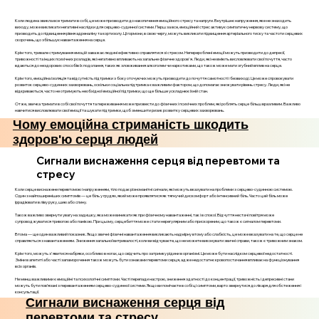
Коли людина звикла все тримати в собі, це може призводити до накопичення емоційного стресу та напруги. Внутрішнє напруження, яке не знаходить
виходу, може викликати негативні наслідки для серцево-судинної системи. Перш за все, емоційний стрес активує симпатичну нервову систему, що
призводить до підвищення рівня адреналіну та кортизолу. Ці гормони, в свою чергу, можуть викликати підвищення артеріального тиску та частоти серцевих
скорочень, що збільшує навантаження на серце.
Крім того, тривале стримування емоцій заважає людині ефективно справлятися зі стресом. Неперероблені емоції можуть призводити до депресії,
тривожності та інших психічних розладів, які негативно впливають на загальне фізичне здоров'я. Люди, які не вміють висловлювати свої почуття, часто
вдаються до нездорових способів їх подолання, таких як зловживання алкоголем чи наркотиками, що також може мати згубний вплив на серце.
Крім того, емоційна ізоляція та відсутність підтримки з боку оточуючих можуть призводити до почуття самотності і безвиході. Це може спровокувати
розвиток серцево-судинних захворювань, оскільки соціальна підтримка є важливим фактором, що допомагає знижувати рівень стресу. Люди, які не
відкриваються, часто не отримують необхідної емоційної підтримки, що ще більше ускладнює їхній стан.
Отже, звичка тримати в собі свої почуття та переживання може призвести до фізичних і психічних проблем, які роблять серце більш вразливим. Важливо
навчитися висловлювати свої емоції та шукати підтримки, щоб зменшити ризик розвитку серцевих захворювань.
Чому емоційна стриманість шкодить
здоров'ю серця людей
Сигнали виснаження серця від перевтоми та
стресу
Коли серце виснажене перевтомою і напруженням, тіло подає різноманітні сигнали, які можуть вказувати на проблеми з серцево-судинною системою.
Один з найпоширеніших симптомів — це біль у грудях, який може проявлятися як тягнучий дискомфорт або інтенсивний біль. Часто цей біль може
іррадіювати в ліву руку, шию або спину.
Також важливо звернути увагу на задишку, яка може виникати як при фізичному навантаженні, так і в спокої. Відчуття нестачі повітря може
супроводжуватися тривогою або панікою. При цьому, серцебиття може стати нерегулярним або прискореним, що також є сигналом перевтоми.
Втома — ще один важливий показник. Якщо звичні фізичні навантаження викликають надмірну втому або слабкість, це може вказувати на те, що серце не
справляється з навантаженням. Зниження загальної витривалості, коли ви відчуваєте, що не можете виконувати звичні справи, також є тривожним знаком.
Крім того, можуть з'явитися набряки, особливо в ногах, що свідчить про затримку рідини в організмі. Це може бути наслідком серцевої недостатності.
Зміни в апетиті або часті запаморочення також можуть бути ознаками перевтоми серця, адже недостатнє кровопостачання впливає на функціонування
всіх органів.
Не менш важливими є емоційні та психологічні симптоми. Часті перепади настрою, зниження здатності до концентрації, тривожність і депресивні стани
можуть бути пов’язані з перевантаженням серцево-судинної системи. Якщо ви помічаєте в собі ці симптоми, варто звернутися до лікаря для обстеження і
консультації.
Сигнали виснаження серця від
перевтоми та стресу