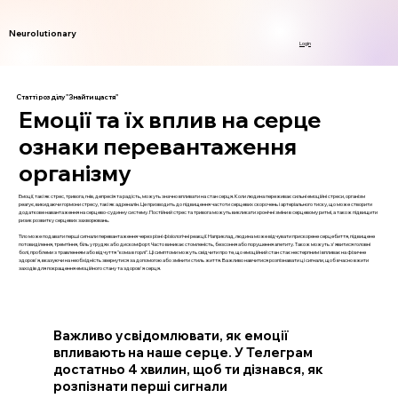
Neurolutionary
Login
Статті розділу "Знайти щастя"
Емоції та їх вплив на серце
ознаки перевантаження
організму
Емоції, такі як стрес, тривога, гнів, депресія та радість, можуть значно впливати на стан серця. Коли людина переживає сильні емоційні стреси, організм
реагує, викидаючи гормони стресу, такі як адреналін. Це призводить до підвищення частоти серцевих скорочень і артеріального тиску, що може створити
додаткове навантаження на серцево-судинну систему. Постійний стрес та тривога можуть викликати хронічні зміни в серцевому ритмі, а також підвищити
ризик розвитку серцевих захворювань.
Тіло може подавати перші сигнали перевантаження через різні фізіологічні реакції. Наприклад, людина може відчувати прискорене серцебиття, підвищене
потовиділення, тремтіння, біль у грудях або дискомфорт. Часто виникає стомленість, безсоння або порушення апетиту. Також можуть з'явитися головні
болі, проблеми з травленням або відчуття "кома в горлі". Ці симптоми можуть свідчити про те, що емоційний стан стає нестерпним і впливає на фізичне
здоров'я, вказуючи на необхідність звернутися за допомогою або змінити стиль життя. Важливо навчитися розпізнавати ці сигнали, щоб вчасно вжити
заходів для покращення емоційного стану та здоров'я серця.
Важливо усвідомлювати, як емоції
впливають на наше серце. У Телеграм
достатньо 4 хвилин, щоб ти дізнався, як
розпізнати перші сигнали