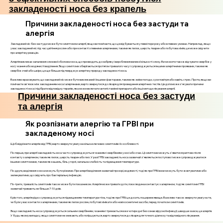
закладеності носа без крапель
Причини закладеності носа без застуди та
алергія
Закладений ніс без застуди може бути симптомом алергії, якщо ви помічаєте, що це відбувається у певні пори року або в певних умовах. Наприклад, якщо
у вас закладений ніс під час цвітіння рослин або при контакті з певними алергенами, такими як пилок, шерсть тварин або побутова хімія, це може свідчити
про алергічну реакцію.
Алергія викликає запалення слизової оболонки носа, що призводить до набряку і вироблення великої кількості слизу. Ви можете також відчувати свербіж у
носі, чхання або водянисті виділення. Якщо симптоми зберігаються протягом тривалого часу і супроводжуються іншими алергічними проявами, такими як
свербіж очей або шкіри, це ще більше підтверджує алергічну природу закладеності носа.
Важливо враховувати, що закладений ніс може бути викликаний і іншими факторами, такими як зміни погоди, сухе повітря або навіть стрес. Проте, якщо ви
помічаєте зв'язок між закладенням носа і алергенами, варто звернутися до лікаря для проведення алергічних тестів. Це допоможе з'ясувати причини
закладеності носа і підібрати відповідну терапію, яка може включати антигістамінні препарати або інші методи лікування алергії.
Причини закладеності носа без застуди
та алергія
Як розпізнати алергію та ГРВІ при
закладеному носі
Щоб відрізнити алергію від ГРВІ, варто звернути увагу на кілька ключових симптомів і їх особливості.
По-перше, при алергії закладеність носа часто супроводжується чханням і свербінням у носі або очах. Ці симптоми можуть з'явитися раптово після
контакту з алергеном, таким як пилок, шерсть тварин або пил. У разі ГРВІ закладеність носа зазвичай з'являється поступово і може супроводжуватися
іншими симптомами, такими як кашель, біль у горлі, загальна слабкість та підвищення температури.
По-друге, виділення з носа можуть бути різними. При алергії виділення зазвичай прозорі, водянисті, тоді як при ГРВІ вони можуть бути жовтуватими або
зеленуватими, що свідчить про бактеріальну інфекцію.
По-третє, тривалість симптомів також може бути показником. Алергія може тривати доти, поки людина контактує з алергеном, тоді як симптоми ГРВІ
зазвичай тривають не більше 7-10 днів.
Крім того, алергія рідко супроводжується підвищенням температури тіла, тоді як при ГРВІ це досить поширене явище. Важливо також звернути увагу на те,
чи були у вас контакти з алергенами, такими як пилок рослин, побутові хімікати або нові косметичні засоби, перед початком симптомів.
Якщо закладеність носа супроводжується сильним свербінням, чханням і тримається вже чотири дні без ознак вірусної інфекції, швидше за все, це алергія.
У будь-якому випадку, якщо симптоми не зникають або погіршуються, варто звернутися до лікаря для точного діагнозу та відповідного лікування.