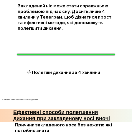
Закладений ніс може стати справжньою
проблемою під час сну. Досить лише 4
хвилини у Телеграм, щоб дізнатися прості
та ефективні методи, які допоможуть
полегшити дихання.
💨 Полегши дихання за 4 хвилини
💛 Швидко. Легко. І з ясністю в кожному рішенні.
Ефективні способи полегшення
дихання при закладеному носі вночі
Причини закладеного носа без нежитю які
потрібно знати