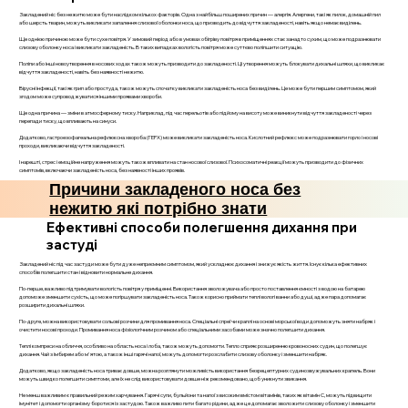
Закладений ніс без нежитю може бути наслідком кількох факторів. Одна з найбільш поширених причин — алергія. Алергени, такі як пилок, домашній пил
або шерсть тварин, можуть викликати запалення слизової оболонки носа, що призводить до відчуття закладеності, навіть якщо немає виділень.
Ще однією причиною може бути сухе повітря. У зимовий період або в умовах обігріву повітря в приміщеннях стає занадто сухим, що може подразнювати
слизову оболонку носа і викликати закладеність. В таких випадках вологість повітря може суттєво поліпшити ситуацію.
Поліпи або інші новоутворення в носових ходах також можуть призводити до закладеності. Ці утворення можуть блокувати дихальні шляхи, що викликає
відчуття закладеності, навіть без наявності нежитю.
Вірусні інфекції, такі як грип або простуда, також можуть спочатку викликати закладеність носа без виділень. Це може бути першим симптомом, який
згодом може супроводжуватися іншими проявами хвороби.
Ще одна причина — зміни в атмосферному тиску. Наприклад, під час перельотів або підйому на висоту може виникнути відчуття закладеності через
перепади тиску, що впливають на синуси.
Додатково, гастроезофагеальна рефлюксна хвороба (ГЕРХ) може викликати закладеність носа. Кислотний рефлюкс може подразнювати горло і носові
проходи, викликаючи відчуття закладеності.
І нарешті, стрес і емоційне напруження можуть також впливати на стан носової слизової. Психосоматичні реакції можуть призводити до фізичних
симптомів, включаючи закладеність носа, без наявності інших проявів.
Причини закладеного носа без
нежитю які потрібно знати
Ефективні способи полегшення дихання при
застуді
Закладений ніс під час застуди може бути дуже неприємним симптомом, який ускладнює дихання і знижує якість життя. Існує кілька ефективних
способів полегшити стан і відновити нормальне дихання.
По-перше, важливо підтримувати вологість повітря у приміщенні. Використання зволожувача або просто поставлення ємності з водою на батарею
допоможе зменшити сухість, що може погіршувати закладеність носа. Також корисно приймати теплі вологі ванни або душі, адже пара допомагає
розширити дихальні шляхи.
По-друге, можна використовувати сольові розчини для промивання носа. Спеціальні спреї чи краплі на основі морської води допоможуть зняти набряк і
очистити носові проходи. Промивання носа фізіологічним розчином або спеціальними засобами може значно полегшити дихання.
Теплі компреси на обличчя, особливо на область носа і лоба, також можуть допомогти. Тепло сприяє розширенню кровоносних судин, що полегшує
дихання. Чай з імбирем або м'ятою, а також інші гарячі напої, можуть допомогти розслабити слизову оболонку і зменшити набряк.
Додатково, якщо закладеність носа триває довше, можна розглянути можливість використання безрецептурних судинозвужувальних крапель. Вони
можуть швидко полегшити симптоми, але їх не слід використовувати довше ніж рекомендовано, щоб уникнути звикання.
Не менш важливим є правильний режим харчування. Гарячі супи, бульйони та напої з високим вмістом вітамінів, таких як вітамін C, можуть підвищити
імунітет і допомогти організму боротися із застудою. Також важливо пити багато рідини, адже це допомагає зволожити слизову оболонку і зменшити