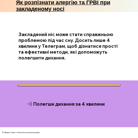
Як розпізнати алергію та ГРВІ при
закладеному носі
Закладений ніс може стати справжньою
проблемою під час сну. Досить лише 4
хвилини у Телеграм, щоб дізнатися прості
та ефективні методи, які допоможуть
полегшити дихання.
💨 Полегши дихання за 4 хвилини
💛 Швидко. Легко. І з ясністю в кожному рішенні.