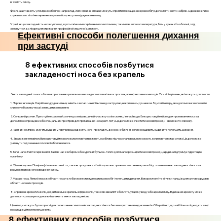
в'язкість слизу.
Фізична активність у помірних обсягах, наприклад, легкі фізичні вправи, можуть сприяти покращенню кровообігу і допомогти зняти набряк. Однак важливо
слухати своє тіло і не перевантажувати його, якщо ви відчуваєте втому.
У разі, якщо закладеність носа супроводжується іншими серйозними симптомами, такими як висока температура, біль у вухах або обличчі, слід
звернутися до лікаря для отримання професійної медичної допомоги.
Ефективні способи полегшення дихання
при застуді
8 ефективних способів позбутися
закладеності носа без крапель
Зняти закладеність носа без використання крапель можна за допомогою кількох простих, але ефективних методів. Ось вісім рішень, які можуть допомогти:
1. Парова інгаляція. Нагрійте воду до кипіння, зніміть з вогню і нахиліться над каструлею, накрившись рушником. Вдихайте пару, яка допоможе зволожити
слизову оболонку носа і зменшити запалення.
2. Сольовий розчин. Приготуйте сольовий розчин, розмішавши чайну ложку солі в склянці теплої води. Використовуйте його для промивання носа за
допомогою спринцівки або спеціальних пристроїв для промивання носа (неті-пот). Це допоможе очистити носові проходи і зволожити слизову.
3. Гарячий компрес. Змочіть рушник у гарячій воді, віджміть його і прикладіть до носа і обличчя. Тепло розширить судини та полегшить дихання.
4. Зволоження повітря. Використовуйте зволожувач повітря в кімнаті, особливо під час опалювального сезону, коли повітря стає сухим. Це допоможе
уникнути подразнення слизової оболонки носа.
5. Теплі напої. Пийте гарячі напої, такі як чай з імбиром або курячий бульйон. Тепло допомагає розширити носові проходи, а рідина підтримує гідратацію
організму.
6. Фізичні вправи. Помірна фізична активність, така як прогулянка або йога, може сприяти поліпшенню кровообігу та зменшенню закладеності носа за
рахунок природного виведення слизу.
7. Масаж носа. Легкий масаж області носа та лоба може стимулювати кровообіг і полегшити дихання. Використовуйте кінчики пальців для кругових рухів в
області носових проходів.
8. Справжні ароматичні олії. Додайте кілька крапель ефірних олій, таких як евкаліпт або м’ята, у гарячу воду або аромалампу. Вдихання аромату може
допомогти розширити дихальні шляхи та зняти закладеність.
Ці методи можуть бути корисні для полегшення симптомів закладеності носа без використання медикаментів. Обирайте ті, що найбільше підходять вам, і
насолоджуйтеся полегшенням.
8 ефективних способів позбутися