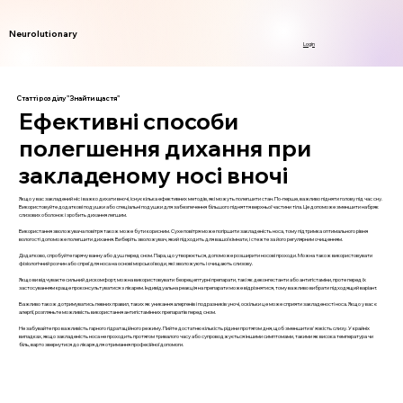
Neurolutionary
Login
Статті розділу "Знайти щастя"
Ефективні способи
полегшення дихання при
закладеному носі вночі
Якщо у вас закладений ніс і важко дихати вночі, існує кілька ефективних методів, які можуть полегшити стан. По-перше, важливо підняти голову під час сну.
Використовуйте додаткові подушки або спеціальні подушки для забезпечення більшого підняття верхньої частини тіла. Це допоможе зменшити набряк
слизових оболонок і зробить дихання легшим.
Використання зволожувача повітря також може бути корисним. Сухе повітря може погіршити закладеність носа, тому підтримка оптимального рівня
вологості допоможе полегшити дихання. Виберіть зволожувач, який підходить для вашої кімнати, і стежте за його регулярним очищенням.
Додатково, спробуйте гарячу ванну або душ перед сном. Пара, що утворюється, допоможе розширити носові проходи. Можна також використовувати
фізіологічний розчин або спреї для носа на основі морської води, які зволожують і очищають слизову.
Якщо ви відчуваєте сильний дискомфорт, можна використовувати безрецептурні препарати, такі як деконгестанти або антигістаміни, проте перед їх
застосуванням краще проконсультуватися з лікарем. Індивідуальна реакція на препарати може відрізнятися, тому важливо вибрати підходящий варіант.
Важливо також дотримуватись певних правил, таких як уникання алергенів і подразників уночі, оскільки це може сприяти закладеності носа. Якщо у вас є
алергії, розгляньте можливість використання антигістамінних препаратів перед сном.
Не забувайте про важливість гарного гідратаційного режиму. Пийте достатню кількість рідини протягом дня, щоб зменшити в'язкість слизу. У крайніх
випадках, якщо закладеність носа не проходить протягом тривалого часу або супроводжується іншими симптомами, такими як висока температура чи
біль, варто звернутися до лікаря для отримання професійної допомоги.