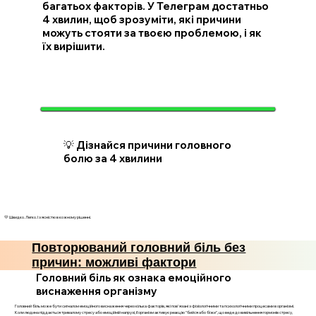
багатьох факторів. У Телеграм достатньо
4 хвилин, щоб зрозуміти, які причини
можуть стояти за твоєю проблемою, і як
їх вирішити.
💡 Дізнайся причини головного
болю за 4 хвилини
💛 Швидко. Легко. І з ясністю в кожному рішенні.
Повторюваний головний біль без
причин: можливі фактори
Головний біль як ознака емоційного
виснаження організму
Головний біль може бути сигналом емоційного виснаження через кілька факторів, які пов'язані з фізіологічними та психологічними процесами в організмі.
Коли людина піддається тривалому стресу або емоційній напрузі, її організм активує реакцію "бийся або біжи", що веде до вивільнення гормонів стресу,