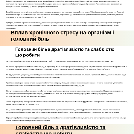
Крім того, хронічний стрес може порушити сон, що ще більше посилює його негативні наслідки. Недостатній відпочинок і низька якість сну можуть
послужити тригером для виникнення головного болю, адже організм не отримує необхідного часу для відновлення. Також стрес може призводити до
напруги в м'язах шиї і плечей, що часто є джерелом головного болю.
Емоційні прояви стресу, такі як тривога і депресія, можуть підсилювати чутливість до болю, роблячи головний біль більш частим і інтенсивним. Люди, які
переживають хронічний стрес, можуть також змінювати свої звички, звертаючись до алкоголю, кофеїну або поганого харчування, що може ще більше
ускладнити ситуацію і призвести до головних болів.
Сумарно, хронічний стрес не лише викликає дискомфорт у вигляді головного болю, але й може стати причиною розвитку інших серйозних захворювань,
таких як гіпертонія, серцеві захворювання або розлади психічного здоров'я. Тому важливо вчасно виявити ознаки стресу і вжити заходів для його
зменшення.
Вплив хронічного стресу на організм і
головний біль
Головний біль з дратівливістю та слабкістю
що робити
Якщо головний біль супроводжується дратівливістю, слабкістю і внутрішнім тиском, важливо вжити кілька заходів для полегшення стану.
По-перше, спробуйте знайти тихе і темне місце для відпочинку. Вимкніть всі джерела світла і звуку, оскільки це може допомогти зменшити дратівливість і
зосередити увагу на знятті головного болю. Ляжте в зручну позицію, закрийте очі і зробіть кілька глибоких вдихів, щоб розслабитися.
По-друге, зверніть увагу на гідратацію. Недостатнє споживання води може спричинити головний біль і загальну слабкість. Пийте достатню кількість води,
особливо якщо ви нещодавно вживали каву, алкоголь або солону їжу.
Третій важливий крок – використання холодного або теплого компресу. Холодний компрес може зменшити запалення і зняти больові відчуття, тоді як
теплий компрес може розслабити напружені м'язи. Виберіть той варіант, який вам більше підходить.
Наступним кроком може бути вживання знеболюючих препаратів, якщо це не суперечить вашим медичним рекомендаціям. Наприклад, препарати на
основі ібупрофену або парацетамолу можуть допомогти зменшити біль. Однак обов'язково дотримуйтесь інструкцій щодо дозування і
проконсультуйтеся з лікарем, якщо у вас є сумніви.
Також зверніть увагу на свій раціон. Вживайте легку їжу, багату на вітаміни і мікроелементи, такі як фрукти, овочі і нежирні білки. Уникайте важкої, жирної їжі,
яка може додати відчуття дискомфорту.
Якщо головний біль триває більше кількох годин або посилюється, важливо звернутися до лікаря. Дратівливість і слабкість можуть бути ознаками
серйознішої проблеми, тому медичне обстеження може виявитися необхідним для встановлення правильної діагностики і подальшого лікування.
Нарешті, спробуйте методи релаксації, такі як медитація, йога або легкі фізичні вправи. Вони можуть допомогти зняти стрес і зменшити напруженість, що
також може позитивно вплинути на ваш загальний стан.
Головний біль з дратівливістю та
слабкістю що робити