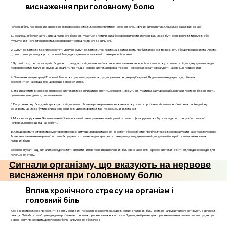
виснаження при головному болю
Головний біль, пов'язаний із виснаженням нервової системи, може проявлятися через ряд специфічних сигналів тіла. Ось кілька важливих ознак:
1. Локалізація болю: Часто цей вид головного болю відчувається в потиличній або скроневій частині голови. Біль може бути розпираючим, тиснучим або
пульсуючим, і його інтенсивність може варіюватися від помірного до сильного.
2. Супутні симптоми: Важливо звертати увагу на супутні симптоми, такі як втома, дратівливість, проблеми зі сном, тривожність або депресивний стан. Часто
ці симптоми супроводжують головний біль, підказуючи про загальний стан нервової системи.
3. Чутливість до світла та звуків: Люди, які страждають від головного болю через виснаження нервової системи, можуть помічати підвищену чутливість до
яскравого світла та гучних звуків. Це свідчить про те, що нервова система перевантажена і не може адекватно реагувати на зовнішні подразники.
4. Зниження концентрації: Головний біль може супроводжуватися труднощами в концентрації та увазі. Людина може відчувати, що їй важко
зосередитися на завданнях, що раніше давалися легко.
5. Зміни в апетиті: Виснаження нервової системи може впливати на апетит. Деякі люди можуть відчувати відразу до їжі або, навпаки, постійне бажання їсти,
що може призводити до коливань ваги.
6. Порушення сну: Люди, які страждають від головного болю через нервове виснаження, можуть мати проблеми зі сном — як безсоння, так і надмірну
сонливість. Це може бути викликано як фізичним дискомфортом, так і психоемоційним станом.
7. М'язове напруження: Часто головний біль пов'язаний із напруженням м’язів у шиї та плечах. Ця напруга може бути наслідком стресу або тривалої
неправильної позиції під час роботи.
8. Спадковість та історія стресу: Історія стресових ситуацій, перевантаження на роботі або особистих проблем також може вказувати на зв’язок головного
болю з виснаженням нервової системи. Якщо у вас є схильність до стресових станів у минулому, це може підвищувати ймовірність виникнення таких
головних болів.
Звернення уваги на ці сигнали може допомогти виявити, чи пов'язаний ваш головний біль із виснаженням нервової системи, і вжити відповідних заходів для
полегшення стану.
Сигнали організму, що вказують на нервове
виснаження при головному болю
Вплив хронічного стресу на організм і
головний біль
Хронічний стрес може призводити до ряду фізичних і психологічних наслідків, одним із яких є головний біль. Постійна напруга і тривога активують в організмі
реакцію "бій або втеча", що веде до вироблення стресових гормонів, таких як кортизол. Підвищений рівень цих гормонів може викликати спазми судин, що,
в свою чергу, призводить до головного болю напруження або мігрені.