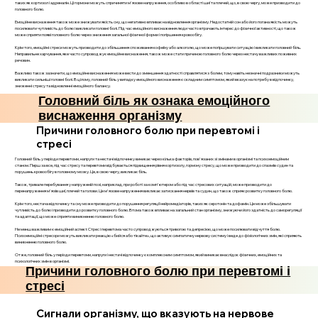
таких як кортизол і адреналін. Ці гормони можуть спричиняти м'язове напруження, особливо в області шиї та плечей, що, в свою чергу, може призводити до
головного болю.
Емоційне виснаження також може знижувати якість сну, що негативно впливає на відновлення організму. Недостатній сон або його погана якість можуть
посилювати чутливість до болю і викликати головні болі. Під час емоційного виснаження люди часто втрачають інтерес до фізичної активності, що також
може сприяти появі головного болю через зниження загальної фізичної форми і погіршення кровообігу.
Крім того, емоційні стреси можуть призводити до збільшення споживання кофеїну або алкоголю, що може погіршувати ситуацію і викликати головний біль.
Неправильне харчування, яке часто супроводжує емоційне виснаження, також може стати причиною головного болю через нестачу важливих поживних
речовин.
Важливо також зазначити, що емоційне виснаження може вести до зменшення здатності справлятися з болем, тому навіть незначні подразники можуть
викликати сильніші головні болі. В цілому, головний біль у випадку емоційного виснаження є складним симптомом, який вказує на потребу в відпочинку,
зниженні стресу та відновленні емоційного балансу.
Головний біль як ознака емоційного
виснаження організму
Причини головного болю при перевтомі і
стресі
Головний біль у періоди перевтоми, напруги та нестачі відпочинку виникає через кілька факторів, пов'язаних зі змінами в організмі та психоемоційним
станом. Перш за все, під час стресу та перевтоми відбувається підвищення рівня кортизолу, гормону стресу, що може призводити до спазмів судин та
порушень кровообігу в головному мозку. Це, в свою чергу, викликає біль.
Також, тривале перебування у напруженій позі, наприклад, при роботі за комп'ютером або під час стресових ситуацій, може призводити до
перенапруження м'язів шиї, плечей та голови. Це м'язове напруження викликає затискання нервів та судин, що також сприяє розвитку головного болю.
Крім того, нестача відпочинку та сну може призводити до порушення регуляції нейромедіаторів, таких як серотонін та дофамін. Це може збільшувати
чутливість до болю і призводити до розвитку головного болю. Втома також впливає на загальний стан організму, знижуючи його здатність до саморегуляції
та адаптації, що може сприяти виникненню головного болю.
Не менш важливим є емоційний аспект. Стрес і перевтома часто супроводжуються тривогою та депресією, що може посилювати відчуття болю.
Психоемоційні стресори можуть викликати реакцію «бийся або тікайте», що активує симпатичну нервову систему і веде до фізіологічних змін, які сприяють
виникненню головного болю.
Отже, головний біль у періоди перевтоми, напруги і нестачі відпочинку є комплексним симптомом, який виникає внаслідок фізичних, емоційних та
психологічних змін в організмі.
Причини головного болю при перевтомі і
стресі
Сигнали організму, що вказують на нервове