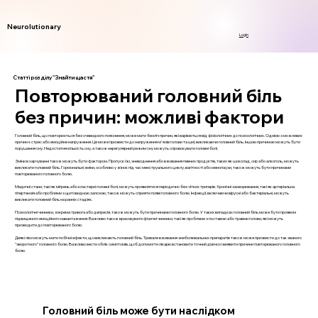
Neurolutionary
Login
Статті розділу "Знайти щастя"
Повторюваний головний біль
без причин: можливі фактори
Головний біль, що повторюється без очевидного пояснення, може мати безліч причин, які варіюються від фізіологічних до психологічних. Однією з можливих
причин є стрес або емоційне напруження. Це може призвести до напруження м'язів голови та шиї, викликаючи головний біль. Іншою причиною можуть бути
порушення сну. Недостатня кількість сну, а також нерегулярний режим сну можуть спровокувати головні болі.
Зміни в харчуванні також можуть бути фактором. Пропуск їжі, зневоднення або вживання певних продуктів, таких як шоколад, сир або алкоголь, можуть
викликати головний біль. Гормональні зміни, особливо у жінок під час менструального циклу, вагітності або менопаузи, також можуть бути причинами
повторюваного головного болю.
Медичні стани, такі як мігрень або кластерні головні болі, можуть проявлятися періодично без чітких тригерів. Хронічні захворювання, такі як артеріальна
гіпертензія або проблеми з щитовидною залозою, також можуть сприяти появі головного болю. Інфекції, включаючи вірусні або бактеріальні, можуть
викликати головний біль на ранніх стадіях.
Психологічні чинники, зокрема тривога або депресія, також можуть бути причинами головного болю. У таких випадках головний біль може бути проявом
підвищеного емоційного навантаження. Важливо також враховувати фізичні чинники, такі як проблеми з поставою або травми голови, які можуть
призводити до повторюваного болю.
Деякі ліки можуть мати побічні ефекти, що викликають головний біль. Тривале вживання знеболювальних препаратів також може призвести до так званого
"зворотного" головного болю. Важливо вести облік симптомів, щоб допомогти лікарю встановити точний діагноз і виявити причини повторюваного головного
болю.
Головний біль може бути наслідком