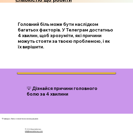
Головний біль може бути наслідком
багатьох факторів. У Телеграм достатньо
4 хвилин, щоб зрозуміти, які причини
можуть стояти за твоєю проблемою, і як
їх вирішити.
💡 Дізнайся причини головного
болю за 4 хвилини
💛 Швидко. Легко. І з ясністю в кожному рішенні.
© 2026 N
eurolutionary
info@neurolutionary.com