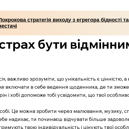
Покрокова стратегія виходу з егрегора бідності та
нестачі
страх бути відмінни
і», важливо зрозуміти, що унікальність є цінністю, а
оже включати в себе ведення щоденника, де ти змож
рін і хобі допоможе тобі усвідомити, що твої особлив
собі. Це можна зробити через малювання, музику, спо
бе надихає, ти починаєш відчувати більше задоволен
тримують твою індивідуальність і цінують твої особ