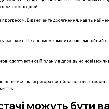
досягненні цілей.
їм прогресом. Відзначайте досягнення, навіть найме
що у вас вже є. Це допоможе змінити ваш емоційний 
тові адаптувати свій план у відповідь на нові можли
ільнитися від егрегора постійної нестачі, створивш
життя.
тачі можуть бути в