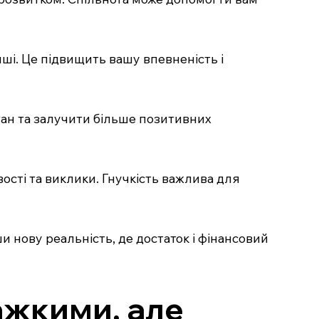
нші. Це підвищить вашу впевненість і
стан та залучити більше позитивних
вості та виклики. Гнучкість важлива для
и нову реальність, де достаток і фінансовий
ажкими, але