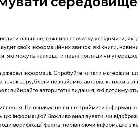
мувати середовище 
слити вільніше, важливо спочатку усвідомити, які 
удит своїх інформаційних звичок: які книги, новини,
, які можуть накладати певні погляди чи упередже
джерел інформації. Спробуйте читати матеріали, що
их точок зору, блоги незнайомих авторів, книжки з а
рел: вибирайте авторитетні видання, які дотримують
ислення. Це означає не лише приймати інформацію за
ть цю інформацію? Важливо аналізувати, чи відображ
оди верифікації фактів, порівнюючи інформацію з 