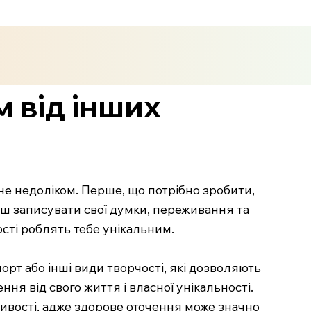
м від інших
 не недоліком. Перше, що потрібно зробити,
еш записувати свої думки, переживання та
ості роблять тебе унікальним.
рт або інші види творчості, які дозволяють
ня від свого життя і власної унікальності.
ливості, адже здорове оточення може значно