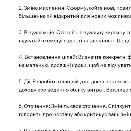
2. Зміна мислення: Сформулюйте нові, позит
більше» на «Я відкритий для нових можливост
3. Візуалізація: Створіть візуальну картину 
відчувайте емоції радості та вдячності. Це
4. Встановлення цілей: Визначте конкретні ф
на маленькі, досяжні кроки, щоб не відчува
5. Дії: Розробіть план дій для досягнення 
доходу або ведення обліку витрат. Важливо 
6. Оточення: Змініть своє оточення. Спілкуй
говорить про нестачу або критикує ваші змін
7. Підтримка: Знайдіть підтримку у друзів,