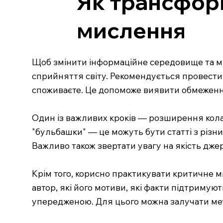
Як трансфор
мислення
Щоб змінити інформаційне середовище та ми
сприйняття світу. Рекомендується провести а
споживаєте. Це допоможе виявити обмеження
Один із важливих кроків — розширення кола 
"бульбашки" — це можуть бути статті з різн
Важливо також звертати увагу на якість дже
Крім того, корисно практикувати критичне м
автор, які його мотиви, які факти підтримую
упередженою. Для цього можна залучати мет