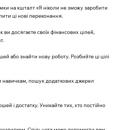
мки на кшталт «Я ніколи не зможу заробити
пити ці нові переконання.
к ви досягаєте своїх фінансових цілей,
т.
ей або знайти нову роботу. Розбийте ці цілі
им навичкам, пошук додаткових джерел
шей і достатку. Уникайте тих, хто постійно
орозвитком. Спільнота може допомогти вам