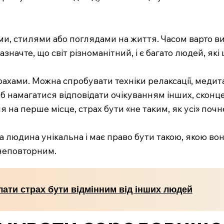
и, стилями або поглядами на життя. Часом варто вий
значте, що світ різноманітний, і є багато людей, які
рахами. Можна спробувати техніки релаксації, меди
щоб намагатися відповідати очікуванням інших, скон
ня на перше місце, страх бути «не таким, як усі» по
юдина унікальна і має право бути такою, якою вона є
 неповторним.
лати страх бути відмінним від інших людей