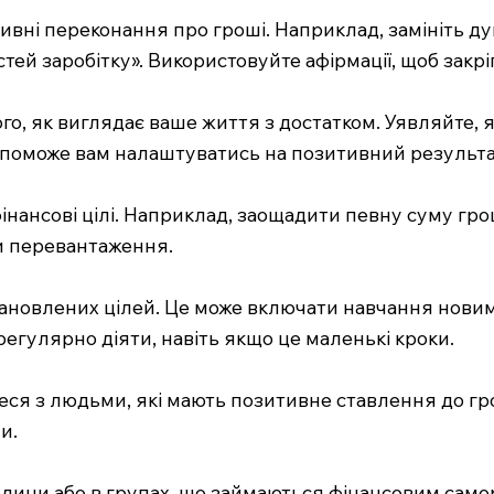
ивні переконання про гроші. Наприклад, замініть ду
ей заробітку». Використовуйте афірмації, щоб закрі
того, як виглядає ваше життя з достатком. Уявляйте, я
 допоможе вам налаштуватись на позитивний результа
інансові цілі. Наприклад, заощадити певну суму грош
ти перевантаження.
встановлених цілей. Це може включати навчання нов
регулярно діяти, навіть якщо це маленькі кроки.
теся з людьми, які мають позитивне ставлення до гро
и.
 родини або в групах, що займаються фінансовим сам