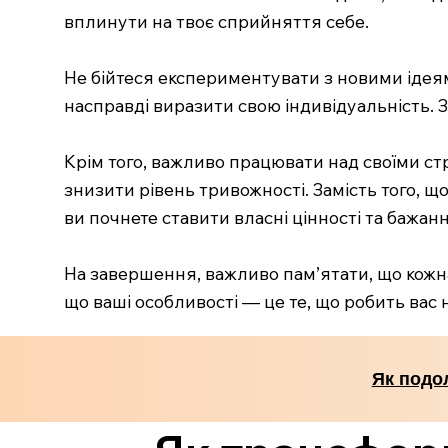
вплинути на твоє сприйняття себе.
Не бійтеся експериментувати з новими ідеям
насправді виразити свою індивідуальність. За
Крім того, важливо працювати над своїми ст
знизити рівень тривожності. Замість того, 
ви почнете ставити власні цінності та бажан
На завершення, важливо пам’ятати, що кожна л
що ваші особливості — це те, що робить вас
Як подо