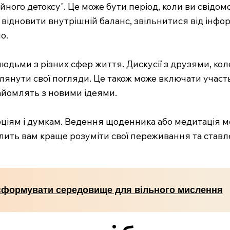
ного детоксу". Це може бути період, коли ви свідо
 відновити внутрішній баланс, звільнитися від інф
о.
юдьми з різних сфер життя. Дискусії з друзями, ко
лянути свої погляди. Це також може включати участь
знайомлять з новими ідеями.
оціям і думкам. Ведення щоденника або медитація 
ить вам краще розуміти свої переживання та ставле
сформувати середовище для вільного мислення