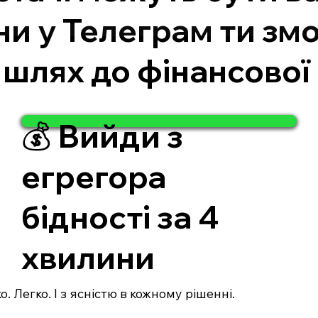
ни у Телеграм ти зм
 шлях до фінансової
💰 Вийди з
егрегора
бідності за 4
хвилини
. Легко. І з ясністю в кожному рішенні.