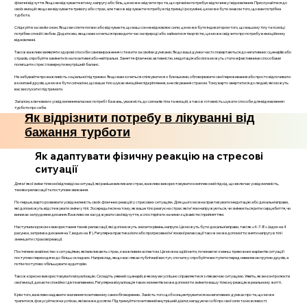
фізичні відчуття. Якщо ви відчуваєте втому, напругу або біль, це може свідчити про те, що організм потребує відпочинку і відновлення. Прислухайтеся до
своїх емоцій: якщо ви відчуваєте тривогу або страх, але також відчуваєте потребу в підтримці і розумінні, це може бути знаком того, що вам потрібна
турбота.
Слідкуйте за своїм сном. Якщо ви спите погано або відчуваєте, що ваш сон не відновлює сили, це може бути індикатором того, що вашому тілу та психіці
потрібен спокій і любов. Додатково, якщо вам хочеться проводити час на природі або займатися творчістю, це може свідчити про потребу в емоційному
відновленні.
Також важливо виявляти здорові способи самовираження і стежити за своїми думками. Якщо ваші думки часто повертаються до негативних сценаріїв або
страхів, спробуйте замінити їх на позитивні або нейтральні. Заняття фізичною активністю, медитація або йога можуть стати ефективними способами
полегшити стрес і повернути внутрішній баланс.
Не забувайте про важливість соціальної підтримки. Якщо вам хочеться спілкуватися з близькими, обговорювати свої переживання або просто відпочивати
в компанії друзів, це може бути сигналом, що ваше тіло шукає емоційне підкріплення, а не лікування страхом. Тому варто звертатися до людей, які можуть
вас вислухати і підтримати.
Загалом, ключовим є усвідомлення власних потреб і бажань, уважність до сигналів тіла та емоцій, а також готовність шукати способи для відновлення і
турботи про себе.
Як відрізнити потребу в лікуванні від
бажання турботи
Як адаптувати фізичну реакцію на стресові
ситуації
Для м'якої зміни тілесної відповіді на ситуації, які раніше викликали страх, важливо використовувати комплексний підхід, що включає усвідомленість,
техніки релаксації та поступове звикання.
По-перше, варто розвивати усвідомленість своїх фізичних реакцій у стресових ситуаціях. Для цього можна практикувати медитацію або дихальні вправи,
які допоможуть відстежувати зміни у тілі. Зосередьтеся на тому, як ваше тіло реагує на страх: які м'язи напружуються, чи змінюється ритм серцебиття, чи
виникає затруднене дихання. Важливо не засуджувати свої відчуття, а спостерігати за ними з цікавістю і прийняттям.
Наступним кроком є використання технік релаксації, які допоможуть знизити рівень напруги. Це можуть бути дихальні вправи, такі як «4-7-8» (вдих на 4
рахунки, затримка дихання на 7, видих на 8). Регулярна практика йоги або прогресивної м'язової релаксації також може допомогти зняти напругу в тілі і
зменшити страхові реакції.
Постепене знайомство з ситуаціями, які викликають страх, є важливим аспектом. Це можна здійснити, починаючи з менш тривожних варіантів ситуації і
поступово переходячи до більш складних. Наприклад, якщо вас лякає публічний виступ, спочатку спробуйте виступити перед невеликою групою друзів, а
потім поступово збільшувати аудиторію.
Також корисно використовувати візуалізацію. Складіть уявний сценарій, в якому ви успішно справляєтеся з лякаючою ситуацією. Уявіть, як ви контролюєте
свої емоції, дихаєте спокійно і дієте впевнено. Регулярна візуалізація таких моментів може допомогти змінити вашу тілесну реакцію в реальному житті.
Крім того, важливо надавати значення позитивному самообговоренню. Замість того щоб концентруватися на негативних думках про те, що може
трапитися, фокусуйтеся на успіхах, які ви вже досягли. Підтримуйте позитивний внутрішній діалог, нагадуючи собі про свої сили та можливості.