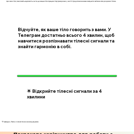
про своє тіло, і висловіть вдячність за те, що ваше тіло працює і підтримує вас у житті. Це допоможе вам зміцнити зв’язок між розумом і тілом.
Відчуйте, як ваше тіло говорить з вами. У
Телеграм достатньо всього 4 хвилин, щоб
навчитися розпізнавати тілесні сигнали та
знайти гармонію в собі.
🌟 Відкрийте тілесні сигнали за 4
хвилини
💛 Швидко. Легко. І з ясністю в кожному рішенні.