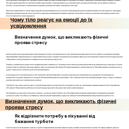
Щоб зрозуміти, чому ваше тіло так реагує, корисно звертати увагу на фізичні відчуття в різних ситуаціях. Наприклад, коли ви відчуваєте напругу в животі
або прискорене серцебиття, спробуйте зафіксувати момент та проаналізувати, що саме викликало цю реакцію. Важливо також звертати увагу на
контекст: чи це пов'язано з конкретними спогадами, думками або навіть з вашими інстинктами.
Практики усвідомленості, такі як медитація або дихальні вправи, можуть допомогти вам краще розуміти свої фізичні реакції та пов'язувати їх з емоціями.
Ведення щоденника емоцій також може бути корисним для виявлення патернів у реакціях тіла на різні ситуації, що дозволить вам краще розуміти свої
почуття і навчитися з ними працювати.
Чому тіло реагує на емоції до їх
усвідомлення
Визначення думок, що викликають фізичні
прояви стресу
Щоб зрозуміти, які думки викликають фізичні реакції, такі як стискання, важкість або тремтіння, важливо навчитися спостерігати за своїми внутрішніми
переживаннями. Першим кроком є усвідомлення своїх думок у момент, коли виникає дискомфорт. Для цього можна використовувати методи медитації або
усвідомленості, які допомагають зосередитися на своїх думках і відчуттях.
Знайдіть спокійне місце, де вас нічого не відволікатиме, і закрийте очі. Зосередьтеся на своєму диханні, відзначаючи, як повітря входить і виходить. Коли ви
починаєте відчути фізичні симптоми, зверніть увагу на свої думки. Які образи або фрази виникають у вашій свідомості? Які переживання супроводжують ці
думки? Записуйте їх у блокнот, щоб потім проаналізувати.
Коли ви відчуєте стискання, важкість або тремтіння, спробуйте відповісти на кілька запитань: Що саме викликало цю реакцію? Чи пов’язане це з
конкретною ситуацією, людиною чи спогадом? Які емоції ви відчуваєте в цей момент? Часто фізичні симптоми є відображенням стресу, страху чи тривоги, і
важливо зрозуміти, що саме викликає ці емоції.
Спробуйте також відстежити, в яких ситуаціях ви відчуваєте ці симптоми. Чи це трапляється під час спілкування з певними людьми, або в специфічних
обставинах? Визначаючи шаблони, ви зможете краще зрозуміти, які думки запускають фізичні реакції.
Не забувайте, що зрозуміти свої думки та емоції – це процес, який потребує часу. Регулярне практикування усвідомленості і ведення щоденника
допоможуть вам стати більш чутливими до своїх внутрішніх переживань і, зрештою, зменшити негативний вплив на ваше фізичне самопочуття.
Визначення думок, що викликають фізичні
прояви стресу
Як відрізнити потребу в лікуванні від
бажання турботи
Коли тіло просить не лікування страхом, а турботи й відновлення, важливо звертати увагу на певні сигнали, які воно посилає. По-перше, зверніть увагу на