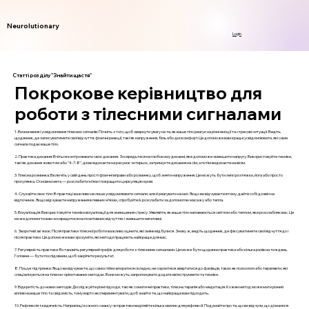
Neurolutionary
Login
Статті розділу "Знайти щастя"
Покрокове керівництво для
роботи з тілесними сигналами
1. Визначення і усвідомлення тілесних сигналів: Почніть з того, щоб звернути увагу на те, як ваше тіло реагує на різні емоції та стресові ситуації. Ведіть
щоденник, де записуватимете свої відчуття, фізичні реакції, такі як напруження, біль або дискомфорт. Це допоможе вам краще усвідомлювати, які саме
сигнали подає ваше тіло.
2. Практика дихання: Вчіться контролювати своє дихання. Зосередьтеся на глибокому диханні, яке допоможе зменшити напругу. Використовуйте техніки,
такі як дихання животом або "4-7-8", де ви вдихаєте на рахунок чотирьох, затримуєте дихання на сім, а потім видихаєте на вісім.
3. Тілесна розминка: Включіть у свій день прості фізичні вправи або розминку, щоб зняти напруження. Це можуть бути легкі розтяжки, йога або просто
прогулянка. Основна мета — розслабити м’язи і покращити циркуляцію крові.
4. Слухайте своє тіло: В практиці важливо не лише усвідомлювати сигнали, але й реагувати на них. Якщо ви відчуваєте втому, дайте собі дозвіл на
відпочинок. Якщо відчуваєте напруження в певних м’язах, спробуйте їх розслабити за допомогою масажу або тепла.
5. Візуалізація: Використовуйте техніки візуалізації для зменшення стресу. Уявляйте, як ваше тіло наповнюється світлом або теплом, яке розслабляє вас. Це
може допомогти вам зосередитися на позитивних відчуттях і зменшити негативні.
6. Зворотній зв'язок: Після практики тілесної роботи важливо оцінити, які зміни відбулися. Знову ж, ведіть щоденник, де фіксуватимете свої відчуття до і
після практики. Це допоможе вам зрозуміти, які методи працюють найкраще для вас.
7. Регулярність практики: Встановіть регулярний графік для роботи з тілесними сигналами. Це може бути щоденна практика або кілька разів на тиждень.
Головне — бути послідовним, щоб закріпити результат.
8. Пошук підтримки: Якщо ви відчуваєте, що самостійно впоратися складно, не соромтеся звертатися до фахівців, таких як психологи або терапевти, які
спеціалізуються на тілесно-орієнтованих методах. Вони можуть запропонувати додаткові інструменти та техніки.
9. Відкритість до нових методів: Досліджуйте різні підходи, такі як соматичні практики, тілесна терапія або медитація. Кожен метод може мати різний
вплив на ваше тіло та свідомість, тому варто експериментувати, щоб знайти те, що найкраще вам підходить.
10. Рефлексія та вдячність: Наприкінці кожного сеансу чи практики виділяйте кілька хвилин для рефлексії. Подумайте про те, що ви відчули, що дізналися