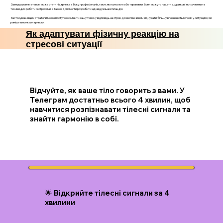
Завершальним етапом може стати підтримка з боку професіоналів, таких як психологи або терапевти. Вони можуть надати додаткові інструменти та
техніки для роботи із страхами, а також допомогти розробити індивідуальний план дій.
Застосування цих стратегій може поступово змінити вашу тілесну відповідь на страх, дозволяючи вам відчувати більшу впевненість і спокій у ситуаціях, які
раніше викликали тривогу.
Як адаптувати фізичну реакцію на
стресові ситуації
Відчуйте, як ваше тіло говорить з вами. У
Телеграм достатньо всього 4 хвилин, щоб
навчитися розпізнавати тілесні сигнали та
знайти гармонію в собі.
🌟 Відкрийте тілесні сигнали за 4
хвилини