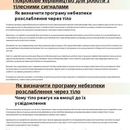
Покрокове керівництво для роботи з
тілесними сигналами
Як визначити програму небезпеки
розслаблення через тіло
Розпізнати програму «мені небезпечно розслаблятися» можна через різноманітні фізичні та емоційні прояви. Перш за все, зверніть увагу на своє тіло. Часто
це відчувається як постійна напруга в м'язах, особливо в області шиї, плечей та спини. Ви можете помітити, що навіть у моменти, коли намагаєтеся
розслабитися, ваше тіло залишаєтьс я в напруженому стані, і важко знайти комфортні пози.
Додатково, спостерігайте за диханням. Якщо ви помічаєте, що ваше дихання поверхневе і прискорене, це може бути ознакою того, що ви перебуваєте в
стані тривоги чи стресу, що ускладнює можливість розслаблення. Часто люди, які відчувають цю програму, можуть мати проблеми зі сном, адже напруга
заважає їм заснути або спати спокійно.
Емоційний стан також відіграє велику роль. Якщо вам важко відчути радість або задоволення навіть у звичних для вас речах, це може бути сигналом того,
що ви перебуваєте під впливом цієї програми. Часто це супроводжується відчуттям провини за те, що ви дозволяєте собі відпочити чи насолоджуватися
життям.
Крім того, звертайте увагу на свої думки. Якщо ви постійно відчуваєте, що повинні щось робити, і маєте труднощі з прийняттям моментів спокою, це може
свідчити про внутрішню установку, що розслаблення є чимось небезпечним. Варто також помітити, чи відчуваєте ви страх перед відпочинком, чи це
пов’язано з думками про невиконані обов’язки чи очікування інших.
Важливо також враховувати своє ставлення до власного тіла. Якщо ви відчуваєте, що ваше тіло не заслуговує на відпочинок або що ви повинні постійно
бути в активності, це може бути відображенням цієї програми. Зверніть увагу на свої переконання щодо відпочинку: чи вважаєте ви його признаком
слабкості, чи, навпаки, дозволяєте собі його?
Розуміння цих фізичних, емоційних та когнітивних аспектів може допомогти вам усвідомити, чи перебуваєте ви під впливом програми «мені небезпечно
розслаблятися», і знайти шляхи для її подолання.
Як визначити програму небезпеки
розслаблення через тіло
Чому тіло реагує на емоції до їх
усвідомлення
Тіло може реагувати на емоції до того, як ми їх усвідомлюємо, через складні механізми, які пов'язані з автоматичними реакціями в мозку і нервовій системі.
Коли виникає певна ситуація, що викликає емоційний відгук, мозок обробляє інформацію на підсвідомому рівні, активуючи певні області, такі як
мигдалеподібне тіло, яке відповідає за емоційні реакції, зокрема страх і тривогу.
Ці реакції можуть проявлятися у фізичних симптомах, таких як підвищене серцебиття, потовиділення або напруга в м'язах. Вони є частиною так званої
"боротьби або втечі" реакції, яка еволюційно розвинулася для захисту від загроз. Тобто, ваше тіло може почати готуватися до дії, перш ніж ви навіть
усвідомите, що відчуваєте страх чи тривогу.