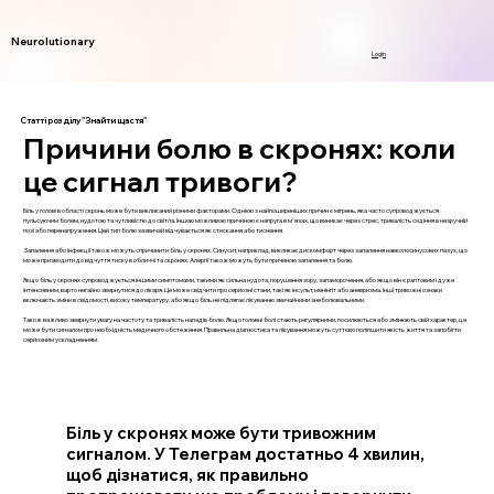
Neurolutionary
Login
Статті розділу "Знайти щастя"
Причини болю в скронях: коли
це сигнал тривоги?
Біль у голові в області скронь може бути викликаний різними факторами. Однією з найпоширеніших причин є мігрень, яка часто супроводжується
пульсуючим болем, нудотою та чутливістю до світла. Іншою можливою причиною є напруга в м'язах, що виникає через стрес, тривалість сидіння в незручній
позі або перенапруження. Цей тип болю зазвичай відчувається як стискання або тиснення.
Запалення або інфекції також можуть спричинити біль у скронях. Синусит, наприклад, викликає дискомфорт через запалення навколосинусових пазух, що
може призводити до відчуття тиску в обличчі та скронях. Алергії також можуть бути причиною запалення та болю.
Якщо біль у скронях супроводжується іншими симптомами, такими як сильна нудота, порушення зору, запаморочення, або якщо він є раптовим і дуже
інтенсивним, варто негайно звернутися до лікаря. Це може свідчити про серйозні стани, такі як інсульт, менінгіт або аневризма. Інші тривожні ознаки
включають зміни в свідомості, високу температуру, або якщо біль не підлягає лікуванню звичайними знеболювальними.
Також важливо звернути увагу на частоту та тривалість нападів болю. Якщо головні болі стають регулярними, посилюються або змінюють свій характер, це
може бути сигналом про необхідність медичного обстеження. Правильна діагностика та лікування можуть суттєво поліпшити якість життя та запобігти
серйозним ускладненням.
Біль у скронях може бути тривожним
сигналом. У Телеграм достатньо 4 хвилин,
щоб дізнатися, як правильно