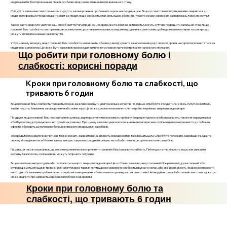
медикаментів без призначення лікаря, особливо якщо ви не впевнені в причині вашого стану.
Слідкуйте за іншими симптомами: чи є нудота, запаморочення, проблеми із зором чи координацією. Якщо ці симптоми присутні, негайно зверніться до
медичного фахівця. Не відкладайте візит до лікаря, якщо слабкість стає сильнішою або ви відчуваєте ознаки серйозних захворювань, таких як інсульт.
Також варто звернути увагу на ваш спосіб життя. Регулярний сон, здорова їжа та фізична активність можуть суттєво покращити загальний стан. Якщо
головний біль і слабкість повторюються систематично, розгляньте можливість ведення щоденника симптомів, щоб відстежити патерни та тригери, що
можуть впливати на ваше самопочуття.
У будь-якому випадку, якщо головний біль і слабкість не минають, або якщо ви відчуваєте занепокоєння щодо свого здоров’я, не соромтеся звертатися за
медичною допомогою. Це може бути важливим кроком для виявлення основних причин і отримання належного лікування.
Що робити при головному болю і
слабкості: корисні поради
Кроки при головному болю та слабкості, що
тривають 6 годин
Якщо головний біль і слабкість тривають 6 годин, важливо звернути увагу на кілька аспектів. По-перше, спробуйте з’ясувати, чи є якісь супутні симптоми,
такі як нудота, блювання, запаморочення або зміни зору. Це може допомогти визначити, чи потрібно терміново звертатися до лікаря.
По-друге, якщо головний біль не є звичайним для вас, варто розглянути можливість прийому безрецептурного знеболювального, такого як парацетамол
або ібупрофен, дотримуючись інструкцій на упаковці. При цьому важливо уникати зловживання препаратами, оскільки це може призвести до побічних
ефектів або навіть до головного болю, викликаного лікарськими засобами.
Зосередьтеся на відпочинку в тихій, темній кімнаті. Закрийте вікна, вимкніть яскраве світло та зменшіть шум. Спробуйте полежати, закривши очі, і дайте
своєму тілу відновитися. Можна також використовувати холодний компрес на лоб або потилицю, що може полегшити біль.
Гідратація також є важливою, адже зневоднення може спричиняти головний біль і загальну слабкість. Пийте достатню кількість води, але уникайте
кофеїну та алкоголю, оскільки вони можуть погіршити ситуацію.
Якщо симптоми не проходять або посилюються, варто звернутися до лікаря. Це особливо важливо, якщо головний біль раптовий, дуже сильний або
супроводжується іншими тривожними симптомами, такими як утруднене мовлення, слабкість в руках чи ногах, або зміни свідомості. Лікар може провести
необхідні обстеження, щоб виключити серйозні захворювання або визначити причину ваших симптомів. Не ігноруйте тривалі або сильні симптоми, адже це
може свідчити про наявність серйозних проблем зі здоров’ям.
Кроки при головному болю та
слабкості, що тривають 6 годин