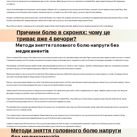
також можуть призводити до неприємних відчуттів у скронях. Деякі продукти можуть викликати головний біль через алергічні реакції або підвищену
чутливість.
Також можливі неврологічні причини, такі як мігрень. Мігрень часто супроводжується пульсуючим болем у скронях, і може тривати кілька днів. Якщо біль
супроводжується іншими симптомами, такими як нудота, чутливість до світла або звуку, це може свідчити про мігрень.
Не варто забувати про фізичні фактори, такі як проблеми з поставою або травми шиї, які можуть впливати на нервові закінчення, викликаючи біль у голові.
Погане освітлення або тривале використання комп'ютера також можуть бути причинами напруження і болю.
Якщо біль не зникає і супроводжується іншими тривожними симптомами, важливо звернутися до лікаря для діагностики та лікування.
Причини болю в скронях: чому це
триває вже 4 вечори?
Методи зняття головного болю напруги без
медикаментів
Зняти головний біль напруги без ліків можна за допомогою кількох простих, але ефективних методів. Перш за все, важливо звернути увагу на своє оточення.
Створення комфортної обстановки має велике значення: зменште яскраве світло, закрийте штори, щоб уникнути яскравих променів, та забезпечте тишу.
Насамперед, спробуйте релаксаційні техніки. Дихальні вправи допоможуть знизити стрес і напругу. Зробіть глибокий вдих через ніс, затримайте дихання
на кілька секунд, а потім повільно видихніть через рот. Повторюйте це протягом кількох хвилин.
Фізична активність також може бути корисною. Прогулянка на свіжому повітрі або легка розтяжка допоможуть зняти напругу з м'язів. Зосередьтеся на
частинах тіла, які відчувають напруження, і м'яко розтягніть їх.
Масаж є ще одним ефективним способом. Спробуйте масажувати віскі, лоб або шию. Використовуйте кругові рухи і легкий тиск, щоб зняти напругу. Також
можна скористатися масажерами або просто помістити м'який компрес на голову.
Зміна позиції тіла може допомогти зменшити дискомфорт. Постарайтеся сидіти або стояти з правильною поставою. Зверніть увагу на своє тіло: якщо ви
відчуваєте напругу в шиї або спині, спробуйте розслабити ці м'язи.
Гідратація має велике значення. Дефіцит води може спричинити головний біль, тому пийте достатню кількість рідини на протязі дня. Трав'яні чаї, такі як
м'ятний або ромашковий, можуть також допомогти заспокоїти нервову систему.
Не забувайте про здорове харчування. Пропустіть важку їжу та спробуйте легкі закуски, багаті на магній, такі як горіхи або насіння, які можуть допомогти
знизити частоту головних болів.
Сон та відпочинок є критично важливими. Переконайтеся, що ви отримуєте достатню кількість сну, адже втома може бути причиною головного болю.
Спробуйте практикувати регулярний режим сну, щоб поліпшити якість відпочинку.
І, нарешті, медитація або йога можуть бути дуже корисними для зняття стресу та покращення загального самопочуття. Вони допоможуть вам
зосередитися на диханні та звільнитися від негативних думок, які можуть спричиняти напругу.
Методи зняття головного болю напруги