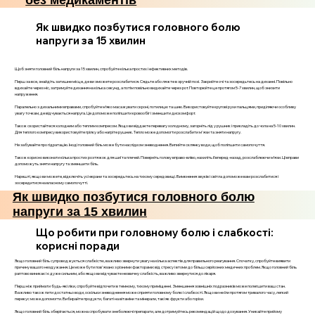
без медикаментів
Як швидко позбутися головного болю
напруги за 15 хвилин
Щоб зняти головний біль напруги за 15 хвилин, спробуйте кілька простих і ефективних методів.
Перш за все, знайдіть затишне місце, де ви зможете розслабитися. Сядьте або ляжте в зручній позі. Закрийте очі та зосередьтесь на диханні. Повільно
вдихайте через ніс, затримуйте дихання на кілька секунд, а потім повільно видихайте через рот. Повторюйте це протягом 5-7 хвилин, щоб знизити
напруження.
Паралельно з дихальними вправами, спробуйте м’яко масажувати скроні, потилицю та шию. Використовуйте кругові рухи пальцями, приділяючи особливу
увагу точкам, де відчувається напруга. Це допоможе поліпшити кровообіг і зменшити дискомфорт.
Також скористайтеся холодним або теплим компресом. Якщо ви віддаєте перевагу холодному, загорніть лід у рушник і прикладіть до чола на 5-10 хвилин.
Для теплого компресу використовуйте грілку або нагріте рушник. Тепло може допомогти розслабити м'язи та зняти напругу.
Не забувайте про гідратацію. Іноді головний біль може бути наслідком зневоднення. Випийте склянку води, щоб поліпшити самопочуття.
Також корисно виконати кілька простих розтяжок для шиї та плечей. Поверніть голову вправо-вліво, нахиліть її вперед-назад, розслаблюючи м’язи. Ці вправи
допоможуть зняти напругу та зменшити біль.
Нарешті, якщо ви можете, відключіть усі екрани та зосередьтесь на тихому середовищі. Вимкнення звуків і світла допоможе вам розслабитися і
зосередитися на власному самопочутті.
Як швидко позбутися головного болю
напруги за 15 хвилин
Що робити при головному болю і слабкості:
корисні поради
Якщо головний біль супроводжується слабкістю, важливо звернути увагу на кілька аспектів для правильного реагування. Спочатку, спробуйте виявити
причину вашого нездужання. Це може бути пов'язано з різними факторами: від стресу і втоми до більш серйозних медичних проблем. Якщо головний біль
раптово виникає і є дуже сильним, або якщо ви відчуваєте незвичну слабкість, важливо звернутися до лікаря.
Перш ніж приймати будь-які ліки, спробуйте відпочити в темному, тихому приміщенні. Зменшення зовнішніх подразників може полегшити ваш стан.
Важливо також пити достатньо води, оскільки зневоднення може сприяти головному болю і слабкості. Якщо ви не їли протягом тривалого часу, легкий
перекус може допомогти. Вибирайте продукти, багаті на вітаміни та мінерали, такі як фрукти або горіхи.
Якщо головний біль зберігається, можна спробувати знеболюючі препарати, але дотримуйтесь рекомендацій щодо дозування. Уникайте прийому