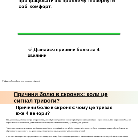
пропрацювати цю проблему і повернути
собі комфорт.
💡 Дізнайся причини болю за 4
хвилини
💛 Швидко. Легко. І з ясністю в кожному рішенні.
Причини болю в скронях: коли це
сигнал тривоги?
Причини болю в скронях: чому це триває
вже 4 вечори?
Біль у скронях, що триває чотири вечори поспіль, може бути наслідком різних факторів. Один із найпоширеніших – стрес або емоційне напруження. Якщо ви
переживаєте важкий період, це може викликати напруження в м'язах голови, що призводить до болю.
Також варто врахувати можливі проблеми зі сном. Недостатня кількість сну або його низька якість можуть бути причинами головного болю. Якщо ви не
відпочиваєте належним чином, це може відобразитися на вашому самопочутті, зокрема на голові.
Крім того, зміни в режимі харчування можуть вплинути на появу болю. Пропуски прийомів їжі, вживання великої кількості кофеїну або алкогольних напоїв