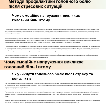
Методи профілактики головного болю
після стресових ситуацій
Чому емоційне напруження викликає
головний біль і втому
Головний біль, що виникає внаслідок тривалого стримування емоцій та втоми, пов'язаний з кількома фізіологічними та психологічними механізмами. Коли
людина намагається придушити свої емоції, це може призвести до напруги в м'язах, особливо в області шиї та плечей, що, в свою чергу, може спричинити
напруговий головний біль.
Крім того, емоційний стрес активує симпатичну нервову систему, що веде до підвищення рівня кортизолу і адреналіну. Ці гормони можуть викликати
зменшення кровообігу в мозку, що також може стати причиною болю. Постійне стримування емоцій може призвести до накопичення стресу, що викликає
хронічну втому. Втома, своєю чергою, може посилити чутливість до болю та зменшити здатність організму до відновлення.
Психологічно, людина, що стримує емоції, може відчувати внутрішній конфлікт і напругу, що також може проявлятися у фізичній формі. Сигнали тривоги, які
не були виражені, накопичуються, створюючи відчуття дискомфорту, що може проявитися у вигляді головного болю. Залучення механізмів, пов'язаних з
емоційним стресом, таких як зниження рівня серотоніну, також може впливати на розвиток головного болю.
Таким чином, поєднання м'язової напруги, гормональних змін і психологічного стресу робить людину більш сприйнятливою до головного болю, якщо вона
довго стримує свої емоції і не надає собі можливості для відновлення.
Чому емоційне напруження викликає
головний біль і втому
Як уникнути головного болю після стресу та
конфліктів
Для запобігання головному болю, пов'язаному з конфліктами та стресовими ситуаціями, важливо впровадити кілька стратегій у повсякденне життя. Перш
за все, варто навчитися управляти своїми емоціями. Це можна зробити через практики усвідомленості, медитацію або йогу, які допоможуть знизити рівень
стресу та покращити емоційний стан.
Регулярна фізична активність також сприяє зниженню стресу. Вправи, навіть прості прогулянки на свіжому повітрі, можуть підвищити настрій і поліпшити
загальне самопочуття. Важливо також підтримувати здоровий режим сну — нестача сну або його погана якість можуть бути тригерами для головного
болю.
Зверніть увагу на своє харчування. Уникайте пропусків прийомів їжі та вживайте їжу, багатою на вітаміни і мінерали. Достатня гідратація також має велике
значення — зневоднення може призводити до головного болю. Намагайтеся пити достатню кількість води протягом дня.