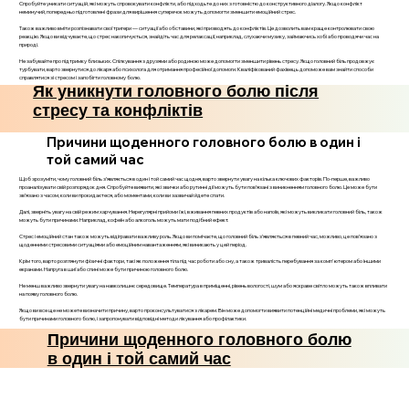
Спробуйте уникати ситуацій, які можуть спровокувати конфлікти, або підходьте до них з готовністю до конструктивного діалогу. Якщо конфлікт
неминучий, попередньо підготовлені фрази для вирішення суперечок можуть допомогти зменшити емоційний стрес.
Також важливо вміти розпізнавати свої тригери — ситуації або обставини, які призводять до конфліктів. Це дозволить вам краще контролювати свою
реакцію. Якщо ви відчуваєте, що стрес накопичується, знайдіть час для релаксації, наприклад, слухаючи музику, займаючись хобі або проводячи час на
природі.
Не забувайте про підтримку близьких. Спілкування з друзями або родиною може допомогти зменшити рівень стресу. Якщо головний біль продовжує
турбувати, варто звернутися до лікаря або психолога для отримання професійної допомоги. Кваліфікований фахівець допоможе вам знайти способи
справлятися зі стресом і запобігти головному болю.
Як уникнути головного болю після
стресу та конфліктів
Причини щоденного головного болю в один і
той самий час
Щоб зрозуміти, чому головний біль з’являється в один і той самий час щодня, варто звернути увагу на кілька ключових факторів. По-перше, важливо
проаналізувати свій розпорядок дня. Спробуйте виявити, які звички або рутинні дії можуть бути пов’язані з виникненням головного болю. Це може бути
зв’язано з часом, коли ви прокидаєтеся, або моментами, коли ви зазвичай йдете спати.
Далі, зверніть увагу на свій режим харчування. Нерегулярні прийоми їжі, вживання певних продуктів або напоїв, які можуть викликати головний біль, також
можуть бути причинами. Наприклад, кофеїн або алкоголь можуть мати подібний ефект.
Стрес і емоційний стан також можуть відігравати важливу роль. Якщо ви помічаєте, що головний біль з’являється в певний час, можливо, це пов’язано з
щоденними стресовими ситуаціями або емоційним навантаженням, які виникають у цей період.
Крім того, варто розглянути фізичні фактори, такі як положення тіла під час роботи або сну, а також тривалість перебування за комп'ютером або іншими
екранами. Напруга в шиї або спині може бути причиною головного болю.
Не менш важливо звернути увагу на навколишнє середовище. Температура в приміщенні, рівень вологості, шум або яскраве світло можуть також впливати
на появу головного болю.
Якщо ви все ще не можете визначити причину, варто проконсультуватися з лікарем. Він може допомогти виявити потенційні медичні проблеми, які можуть
бути причинами головного болю, і запропонувати відповідні методи лікування або профілактики.
Причини щоденного головного болю
в один і той самий час