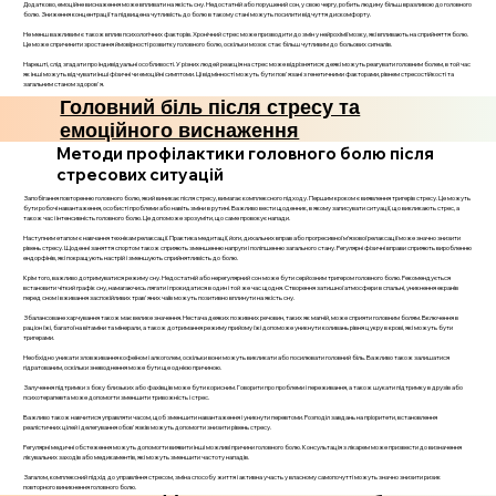
Додатково, емоційне виснаження може впливати на якість сну. Недостатній або порушений сон, у свою чергу, робить людину більш вразливою до головного
болю. Зниження концентрації та підвищена чутливість до болю в такому стані можуть посилити відчуття дискомфорту.
Не менш важливим є також вплив психологічних факторів. Хронічний стрес може призводити до змін у нейрохімії мозку, які впливають на сприйняття болю.
Це може спричинити зростання ймовірності розвитку головного болю, оскільки мозок стає більш чутливим до больових сигналів.
Нарешті, слід згадати про індивідуальні особливості. У різних людей реакція на стрес може відрізнятися: деякі можуть реагувати головним болем, в той час
як інші можуть відчувати інші фізичні чи емоційні симптоми. Ці відмінності можуть бути пов'язані з генетичними факторами, рівнем стресостійкості та
загальним станом здоров'я.
Головний біль після стресу та
емоційного виснаження
Методи профілактики головного болю після
стресових ситуацій
Запобігання повторенню головного болю, який виникає після стресу, вимагає комплексного підходу. Першим кроком є виявлення тригерів стресу. Це можуть
бути робочі навантаження, особисті проблеми або навіть зміни в рутині. Важливо вести щоденник, в якому записувати ситуації, що викликають стрес, а
також час і інтенсивність головного болю. Це допоможе зрозуміти, що саме провокує напади.
Наступним етапом є навчання технікам релаксації. Практика медитації, йоги, дихальних вправ або прогресивної м’язової релаксації може значно знизити
рівень стресу. Щоденні заняття спортом також сприяють зменшенню напруги і поліпшенню загального стану. Регулярні фізичні вправи сприяють виробленню
ендорфінів, які покращують настрій і зменшують сприйнятливість до болю.
Крім того, важливо дотримуватися режиму сну. Недостатній або нерегулярний сон може бути серйозним тригером головного болю. Рекомендується
встановити чіткий графік сну, намагаючись лягати і прокидатися в один і той же час щодня. Створення затишної атмосфери в спальні, уникнення екранів
перед сном і вживання заспокійливих трав'яних чаїв можуть позитивно вплинути на якість сну.
Збалансоване харчування також має велике значення. Нестача деяких поживних речовин, таких як магній, може сприяти головним болям. Включення в
раціон їжі, багатої на вітаміни та мінерали, а також дотримання режиму прийому їжі допоможе уникнути коливань рівня цукру в крові, які можуть бути
тригерами.
Необхідно уникати зловживання кофеїном і алкоголем, оскільки вони можуть викликати або посилювати головний біль. Важливо також залишатися
гідратованим, оскільки зневоднення може бути ще однією причиною.
Залучення підтримки з боку близьких або фахівців може бути корисним. Говорити про проблеми і переживання, а також шукати підтримку в друзів або
психотерапевта може допомогти зменшити тривожність і стрес.
Важливо також навчитися управляти часом, щоб зменшити навантаження і уникнути перевтоми. Розподіл завдань на пріоритети, встановлення
реалістичних цілей і делегування обов'язків можуть допомогти знизити рівень стресу.
Регулярні медичні обстеження можуть допомогти виявити інші можливі причини головного болю. Консультація з лікарем може призвести до визначення
лікувальних заходів або медикаментів, які можуть зменшити частоту нападів.
Загалом, комплексний підхід до управління стресом, зміна способу життя і активна участь у власному самопочутті можуть значно знизити ризик
повторного виникнення головного болю.