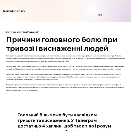
Neurolutionary
Login
Статті розділу "Знайти щастя"
Причини головного болю при
тривозі і виснаженні людей
Головний біль на фоні тривоги, недосипання, внутрішньої напруги і виснаження виникає через комбінацію фізіологічних і психологічних факторів. Тривога
активує симпатичну нервову систему, що веде до вивільнення стресових гормонів, таких як адреналін та кортизол. Ці гормони можуть спричиняти звуження
кровоносних судин, що зменшує кровопостачання до голови і може викликати біль.
Недосипання також має значний вплив. Під час сну організм відновлює свої ресурси, і брак сну призводить до порушення обміну речовин, зниження імунної
функції та збільшення чутливості до болю. Дослідження показують, що навіть одна ніч без сну може призвести до підвищення рівня сприйняття болю.
Внутрішня напруга, зумовлена стресом або емоційними переживаннями, може викликати м’язову напругу в області шиї і плечей. Це, в свою чергу, може
призвести до напруги у голові і головного болю, відомого як напружений головний біль. Виснаження, як фізичне, так і психічне, також знижує здатність
організму справлятися зі стресом, що може посилити відчуття болю.
Всі ці фактори взаємопов'язані і можуть створювати замкнене коло: тривога викликає недосипання, недосипання підвищує рівень тривоги, а внутрішня
напруга і виснаження лише поглиблюють цю проблему. Таким чином, головний біль стає не лише симптомом, а й частиною складної системи взаємозв’язків
між фізичним і психічним станом людини.
Головний біль може бути наслідком
тривоги та виснаження. У Телеграм
достатньо 4 хвилин, щоб твоє тіло і розум