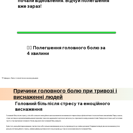
почали відновлення. Відчуй полегшення
вже зараз!
💆‍♂️ Полегшення головного болю за
4 хвилини
💛 Швидко. Легко. І з ясністю в кожному рішенні.
Причини головного болю при тривозі і
виснаженні людей
Головний біль після стресу та емоційного
виснаження
Головний біль після стресу, сліз або сильного емоційного виснаження може виникати через кілька фізіологічних і психологічних механізмів. Перш за все,
стрес активує в організмі вивільнення гормонів, таких як адреналін і кортизол, які можуть спричинити напруження м'язів. Напруга в м'язах шиї та голови
часто стає причиною головного болю, відомого як головний біль напруги.
Крім того, емоційні переживання, такі як плач або сильне хвилювання, можуть призводити до зміни дихання. Гіпервентиляція, яка може виникнути в
результаті емоційного стресу, змінює рівень вуглекислого газу в крові, що також може викликати головний біль.