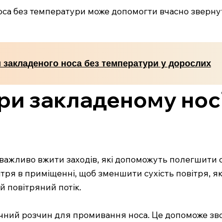
оса без температури може допомогти вчасно зверну
 закладеного носа без температури у дорослих
и закладеному носі
і, важливо вжити заходів, які допоможуть полегшити 
тря в приміщенні, щоб зменшити сухість повітря, я
й повітряний потік.
гічний розчин для промивання носа. Це допоможе з