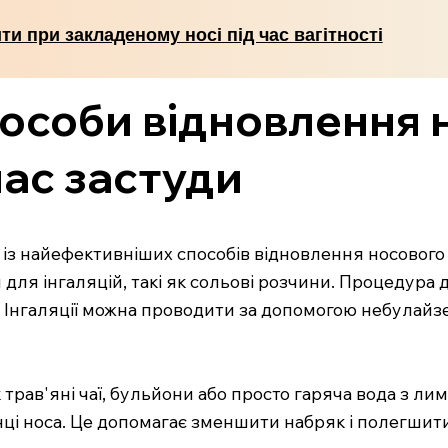
и при закладеному носі під час вагітності
пособи відновлення 
час застуди
м із найефективніших способів відновлення носового
и для інгаляцій, такі як сольові розчини. Процедура
 Інгаляції можна проводити за допомогою небулайзе
 як трав'яні чаї, бульйони або просто гаряча вода з
ці носа. Це допомагає зменшити набряк і полегшити