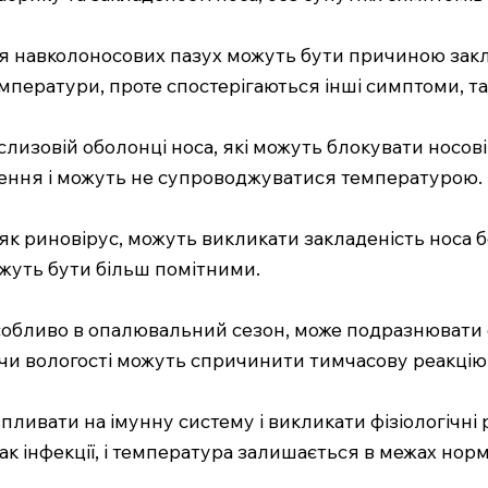
ня навколоносових пазух можуть бути причиною закл
ратури, проте спостерігаються інші симптоми, такі 
 слизовій оболонці носа, які можуть блокувати носов
лення і можуть не супроводжуватися температурою.
такі як риновірус, можуть викликати закладеність нос
ожуть бути більш помітними.
, особливо в опалювальний сезон, може подразнюват
и чи вологості можуть спричинити тимчасову реакці
пливати на імунну систему і викликати фізіологічні 
ак інфекції, і температура залишається в межах норм