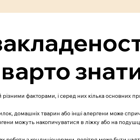
акладеност
 варто знат
 різними факторами, і серед них кілька основних пр
, пилок, домашніх тварин або інші алергени може спр
ергени можуть накопичуватися в ліжку або на подушц
овах роботи з кондиціонерами, повітря може бути на