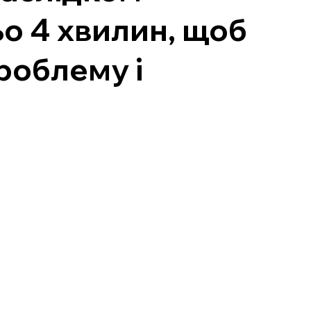
ьо 4 хвилин, щоб
роблему і