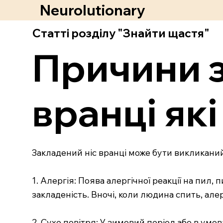
Neurolutionary
Статті розділу "Знайти щастя"
Причини з
вранці які
Закладений ніс вранці може бути викликаний
1. Алергія: Поява алергічної реакції на пил
закладеність. Вночі, коли людина спить, ал
2. Сухе повітря: У зимовий період або в ум