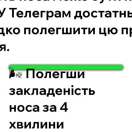
 У Телеграм достатн
идко полегшити цю п
я.
🌬️ Полегши
закладеність
носа за 4
хвилини