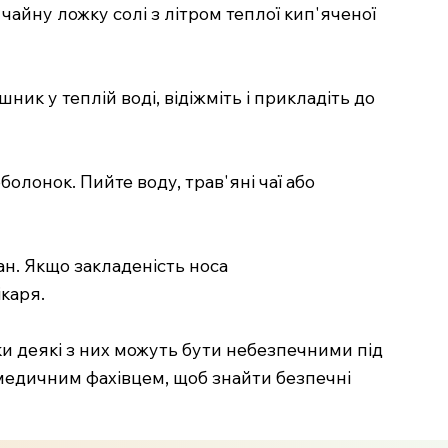
чайну ложку солі з літром теплої кип'яченої
к у теплій воді, відіжміть і прикладіть до
олонок. Пийте воду, трав'яні чаї або
тан. Якщо закладеність носа
каря.
ки деякі з них можуть бути небезпечними під
 медичним фахівцем, щоб знайти безпечні