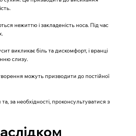
сть.
ються нежиттю і закладеність носа. Під час
х.
ит викликає біль та дискомфорт, і вранці
нню слизу.
оутворення можуть призводити до постійної
та, за необхідності, проконсультуватися з
наслідком