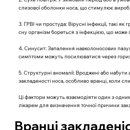
слизової оболонки носа, що стимулює виробл
3. ГРВІ чи простуда: Вірусні інфекції, такі 
сну організм бореться з інфекцією, що може
4. Синусит: Запалення навколоносових пазух
симптоми можуть посилюватися через горизо
5. Структурні аномалії: Вроджені або набути
закладеності носа, особливо вранці, коли сл
Ці фактори можуть взаємодіяти один з одним
лікарем для визначення точної причини закл
Вранці закладені