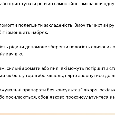
 або приготувати розчин самостійно, змішавши одну 
омогти полегшити закладеність. Змочіть чистий рушни
іг і зменшить набряк.
кість рідини допоможе зберегти вологість слизових об
ійливу дію.
дим, сильні аромати або пил, які можуть погіршити с
як біль у горлі або кашель, варто звернутися до лі
увальні препарати без консультації лікаря, оскіль
 або посилюються, обов'язково проконсультуйтеся з