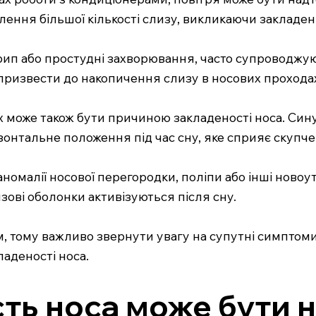
ення більшої кількості слизу, викликаючи закладені
як грип або простудні захворювання, часто супроводжу
 призвести до накопичення слизу в носових прохода
 може також бути причиною закладеності носа. Синус
нтальне положення під час сну, яке сприяє скупче
 аномалії носової перегородки, поліпи або інші нов
изові оболонки активізуються після сну.
, тому важливо звернути увагу на супутні симптоми 
аденості носа.
сть носа може бути 