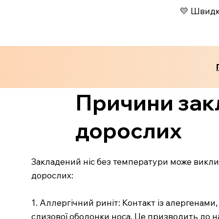
💛 Швидко
Причини зак
дорослих
Закладений ніс без температури може виклик
дорослих:
1. Аллергічний риніт: Контакт із алергенам
слизової оболонки носа. Це призводить до на