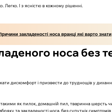
. Легко. І з ясністю в кожному рішенні.
Причини закладеності носа вранці які варто знати
ладеного носа без т
ати дискомфорт і призвести до труднощів у диханні
и, такими як пилок, домашній пил, тваринна шерсть 
бряку та закладеності носа, без супутніх симптомів