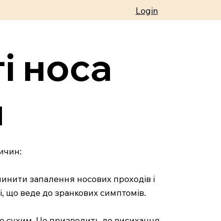
Login
і носа
и
ичин:
ичинити запалення носових проходів і
і, що веде до зранкових симптомів.
дто сухим. Це призводить до висихання