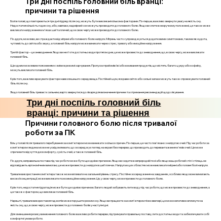
Три дні поспіль головний біль вранці:
причини та рішення
Болі в голові, що повторюються три дні підряд після сну, можуть бути викликані кількома факторами. По-перше, важливо звернути увагу на якість сну.
Недостатня кількість годин сну, або, навпаки, надмірний сон можуть призводити до головного болю. Якщо ви спите в незручному положенні, це також може
викликати напруження в м'язах шиї та плечей, що в свою чергу може призводити до головного болю.
По-друге, можливо, ви страждаєте від мігрені або головного болю напруги. Мігрень часто супроводжується додатковими симптомами, такими як нудота,
чутливість до світла або звуку, а головний біль напруги може виникати через стрес, тривогу або емоційне напруження.
Третій фактор – це зневоднення. Якщо ви не п'єте достатньо води протягом дня, це може призвести до зневоднення, що, в свою чергу, може викликати
головний біль.
Ще одним можливим поясненням є зміни в режимі харчування. Пропуски прийомів їжі або вживання продуктів, що містять багато цукру або кофеїну,
можуть викликати головний біль.
Крім того, важливо врахувати фактори навколишнього середовища. Постійний шум, яскраве світло або сильні запахи можуть також спровокувати головний
біль після сну.
Якщо головний біль триває і є сильним, варто звернутися до лікаря для визначення причини та отримання рекомендацій щодо лікування.
Три дні поспіль головний біль
вранці: причини та рішення
Причини головного болю після тривалої
роботи за ПК
Біль у голові після тривалого перебування за комп'ютером може виникати з кількох причин. По-перше, це часто пов'язано з напругою очей. Під час роботи за
комп'ютером людина може не усвідомлювати, що зосереджує погляд на екрані без перерви, що призводить до перевантаження м'язів очей. Це може
спричинити відчуття дискомфорту, сухість очей, а також головний біль.
По-друге, неправильна постава під час роботи може бути ще однією причиною. Якщо ви сидите в неприродній позі або якщо ваш робочий стіл і стілець не
відповідають ергономічним вимогам, це може призвести до напруги в шиї і плечах. Напруга в цих областях може викликати мігрені або головні болі напруги.
Тривале використання комп'ютера також може впливати на загальний рівень стресу. Постійне зосередження на завданнях, особливо якщо вони вимагають
високої концентрації, може викликати психоемоційне напруження. Це, у свою чергу, може призвести до головного болю.
Крім того, недостатня гідратація може бути ще однією причиною. Багато людей забувають пити воду під час роботи, що може призвести до зневоднення, а
це також є фактором, що викликає головний біль.
Нарешті, тривале використання гаджетів може порушити режим сну. Якщо ви працюєте за комп'ютером пізно ввечері, це може негативно вплинути на
якість сну, що, в свою чергу, може призвести до головних болів у наступні дні.
Для зменшення ризику виникнення головного болю важливо робити перерви, підтримувати правильну поставу, пити достатньо води та забезпечувати собі
комфортні умови роботи.