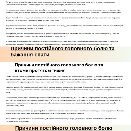
По-друге, стрес та емоційне напруження також можуть стати причинами. Вони викликають напруження м'язів шиї та голови, що призводить до
напружених головних болів. Хронічний стрес може також знижувати енергію, викликаючи бажання спати.
Неправильне харчування є ще одним фактором. Відсутність важливих вітамінів і мінералів, а також недостатня кількість рідини можуть призвести до
головного болю. Дієта з низьким вмістом вуглеводів або нерегулярні прийоми їжі можуть викликати енергетичні коливання, що вплине на загальний стан.
Сидячий спосіб життя та недостатня фізична активність також можуть призводити до головного болю. Відсутність руху може викликати погіршення
кровообігу, що, в свою чергу, сприяє виникненню головних болів і втоми.
Додатково, захворювання, такі як мігрень, синусит або проблеми з шийним відділом хребта, можуть викликати постійні головні болі. Такі стани потребують
медичного втручання для правильного лікування.
Не варто забувати про психологічні фактори, такі як тривога та депресія, які можуть викликати не лише головний біль, але й загальну втому. Люди, які
переживають емоційні труднощі, часто відчувають брак енергії та сонливість.
У загальному, якщо головний біль супроводжується постійною втомою, важливо звернутися до лікаря для визначення точної причини та отримання
відповідного лікування. Проаналізувати свій спосіб життя, рівень стресу та звички може стати першим кроком до покращення самопочуття.
Причини постійного головного болю та
бажання спати
Причини постійного головного болю та
втоми протягом тижня
Постійний головний біль і відчуття втоми, яке триває вже тиждень, може свідчити про різні проблеми зі здоров’ям. Однією з можливих причин є стрес або
емоційна перевантаженість, які можуть призводити до напруження м’язів голови і шиї, що викликає головний біль. Також важливим чинником може бути
недосипання або порушення режиму сну, що знижує загальний рівень енергії та викликає постійну втому.
Крім того, це може бути наслідком зневоднення. Нестача води в організмі може викликати головний біль, і в той же час відчуття втоми. Харчування також
грає важливу роль: недолік основних поживних речовин, таких як вітаміни групи B, магній або залізо, може призводити до зниження енергії та головного
болю.
Захворювання, такі як мігрень або кластерні головні болі, також можуть проявлятися подібними симптомами. Інфекції, включаючи вірусні або бактеріальні,
можуть супроводжуватися головним болем і загальною слабкістю, що також може викликати бажання спати. Якщо головний біль супроводжується
іншими симптомами, такими як нудота, запаморочення або зміни в зору, це може свідчити про серйозніші проблеми, такі як підвищений тиск або
неврологічні порушення.
Неправильна постава, особливо при тривалій роботі за комп'ютером, може викликати напруження в м’язах шиї та голови, що також веде до болю. Важливо
звернути увагу на свою активність протягом дня та намагатися робити перерви, щоб уникнути напруги.
Якщо симптоми тривають довше тижня або погіршуються, важливо звернутися до лікаря для проведення детального обстеження та отримання
рекомендацій щодо лікування.
Причини постійного головного болю