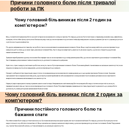
Причини головного болю після тривалої
роботи за ПК
Чому головний біль виникає після 2 годин за
комп'ютером?
Біль у голові після тривалої роботи за комп'ютером може виникати з кількох причин. По-перше, це може бути пов'язано з перенапруженням зору. Дивлячись
на екран, очі постійно фокусуються на близькому відстані, що може призвести до втоми м'язів, відповідальних за фокусування. Це часто супроводжується
сухістю ока та дискомфортом.
По-друге, неправильна постава під час роботи також може впливати на виникнення головного болю. Якщо сидіти в незручній позі, це може призвести до
напруги в шиї та спині, що, в свою чергу, викликає головний біль. Часто люди не звертають уваги на те, як вони сидять, і це може створити додаткове
навантаження на м'язи.
Тривале перебування в одному положенні без перерв також може призвести до погіршення кровообігу, що може спричинити дискомфорт і головний біль.
Часті перерви для розминки і зміна позиції можуть допомогти зменшити цей ризик.
Крім того, стрес і напруга, пов'язані з роботою, можуть також бути причинами головного болю. Психоемоційний стан впливає на загальне самопочуття, і коли
людина зосереджується на завданнях, це може призводити до напруги.
Не варто забувати й про гідратацію: недостатнє споживання води може викликати зневоднення, що є ще однією причиною болю в голові. Здорове
харчування також відіграє важливу роль, адже пропускання прийомів їжі або вживання їжі з низьким вмістом поживних речовин може спричинити
енергетичні коливання, які впливають на самопочуття.
Нарешті, варто врахувати і налаштування самого комп'ютера. Неправильне освітлення, відбиття на екрані або недостатня контрастність можуть
перевантажувати зір, що також може призводити до головного болю. Регулярні перерви, правильна постава, гідратація та уважність до умов роботи
допоможуть зменшити ризик виникнення болю в голові.
Чому головний біль виникає після 2 годин за
комп'ютером?
Причини постійного головного болю та
бажання спати
Постійні головні болі та відчуття втоми можуть бути викликані кількома факторами, які часто взаємопов’язані. По-перше, це може бути результатом
недостатнього сну або його поганої якості. Якщо організм не отримує належного відпочинку, це може призводити до втоми та головних болів. Порушення
сну, такі як безсоння або апное, суттєво впливають на загальне самопочуття.