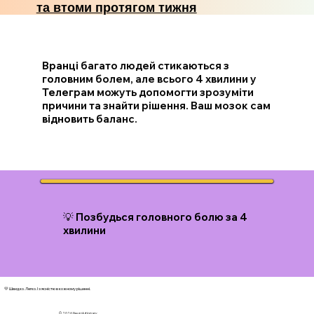
та втоми протягом тижня
Вранці багато людей стикаються з
головним болем, але всього 4 хвилини у
Телеграм можуть допомогти зрозуміти
причини та знайти рішення. Ваш мозок сам
відновить баланс.
💡 Позбудься головного болю за 4
хвилини
💛 Швидко. Легко. І з ясністю в кожному рішенні.
© 2026 N
eurolutionary