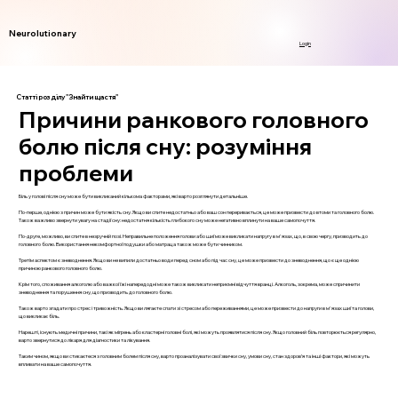
Neurolutionary
Login
Статті розділу "Знайти щастя"
Причини ранкового головного
болю після сну: розуміння
проблеми
Біль у голові після сну може бути викликаний кількома факторами, які варто розглянути детальніше.
По-перше, однією з причин може бути якість сну. Якщо ви спите недостатньо або ваш сон переривається, це може призвести до втоми та головного болю.
Також важливо звернути увагу на стадії сну: недостатня кількість глибокого сну може негативно вплинути на ваше самопочуття.
По-друге, можливо, ви спите в незручній позі. Неправильне положення голови або шиї може викликати напругу в м'язах, що, в свою чергу, призводить до
головного болю. Використання некомфортної подушки або матраца також може бути чинником.
Третім аспектом є зневоднення. Якщо ви не випили достатньо води перед сном або під час сну, це може призвести до зневоднення, що є ще однією
причиною ранкового головного болю.
Крім того, споживання алкоголю або важкої їжі напередодні може також викликати неприємні відчуття вранці. Алкоголь, зокрема, може спричинити
зневоднення та порушення сну, що призводить до головного болю.
Також варто згадати про стрес і тривожність. Якщо ви лягаєте спати зі стресом або переживаннями, це може призвести до напруги в м'язах шиї та голови,
що викликає біль.
Нарешті, існують медичні причини, такі як мігрень або кластерні головні болі, які можуть проявлятися після сну. Якщо головний біль повторюється регулярно,
варто звернутися до лікаря для діагностики та лікування.
Таким чином, якщо ви стикаєтеся з головним болем після сну, варто проаналізувати свої звички сну, умови сну, стан здоров’я та інші фактори, які можуть
впливати на ваше самопочуття.