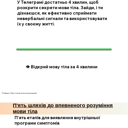
У Телеграмі достатньо 4 хвилин, щоб
розкрити секрети мови тіла. Зайди, і ти
дізнаєшся, як ефективно сприймати
невербальні сигнали та використовувати
їх у своєму житті.
👁️ Відкрий мову тіла за 4 хвилини
💛 Швидко. Легко. І з ясністю в кожному рішенні.
П'ять шляхів до впевненого розуміння
мови тіла
П'ять етапів для виявлення внутрішньої
програми симптомів