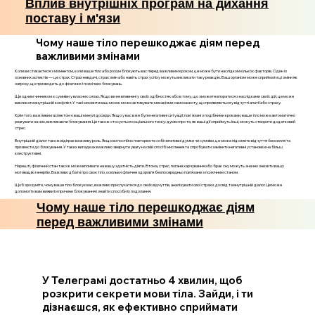
Вплив внутрішніх програм на дихання
поставу і м'язи
Чому наше тіло перешкоджає діям перед
важливими змінами
Коли ви стикаєтеся з моментом, коли ваше тіло або розум блокують вас перед важливим кроком, це може бути наслідком кількох факторів. Один із
основних аспектів — це страх. Страх невдачі, страх змін або навіть страх успіху можуть викликати таку реакцію. Ваш організм може сприймати ці зміни як
загрозу, що призводить до фізичних і психічних блокувань.
Ще одним чинником є сумніви у власних силах. Якщо ви не впевнені у своїх здібностях або в тому, що зможете впоратися з наслідками своїх дій, це може
викликати внутрішній конфлікт. У такі моменти ваш мозок може активувати механізми самозахисту, що проявляється у відчутті апатії або страху.
Крім того, важливим аспектом є ваші минулі досвіди. Якщо у вас вже були негативні ситуації, пов'язані з подібними кроками, ваше тіло може автоматично
реагувати на них, викликаючи блокування. Це також стосується соціального тиску: думки про те, як ваші дії сприймуть інші, можуть створити додатковий
стрес.
Внутрішній діалог також відіграє важливу роль. Якщо ви постійно повторюєте собі негативні думки чи сумніви, це може підсилити відчуття безсилля та
призвести до блокування. У таких випадках важливо звернути увагу на свій спосіб мислення та спробувати замінити негативні установки на більш
конструктивні.
Нарешті, фізичний стан також може впливати на вашу здатність діяти. Втома, стрес, погане харчування або брак сну можуть значно знизити вашу
мотивацію і енергію. Важливо дбати про своє тіло, оскільки фізичне здоров’я безпосередньо пов’язане з психічним станом.
Щоб зрозуміти, чому ваше тіло блокує вас, важливо прислухатися до своїх відчуттів, аналізувати свої страхи, досвід та внутрішній діалог. Це може
допомогти вам виявити причини блокування і знайти способи їх подолання.
Чому наше тіло перешкоджає діям
перед важливими змінами
У Телеграмі достатньо 4 хвилин, щоб
розкрити секрети мови тіла. Зайди, і ти
дізнаєшся, як ефективно сприймати