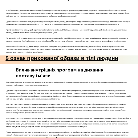
Щоб помітити, де в тілі живе невисловлена образа, корисно звертати увагу на фізичні відчуття та емоційні реакції. Перший спосіб — провести свідоме
сканування тіла. Закрийте очі, зосередьтесь на диханні та почніть з верхньої частини голови, поступово переміщуючи увагу вниз, звертаючи увагу на будь-
які напруження чи дискомфорт. Це може вказувати на область, де зберігаються емоції.
Другий спосіб — звернути увагу на реакції під час спілкування. Якщо ви відчуваєте різке напруження або дискомфорт при згадці певної теми або особи, це
може свідчити про невисловлену образу. Спостерігайте за своїми емоціями та фізичними відчуттями в момент, коли виникає розмова про це.
Третій спосіб полягає в тому, щоб спробувати візуалізувати свої емоції. Уявіть, що образа — це об'єкт, і подумайте, де б він міг «жити» у вашому тілі. Це
може допомогти виявити конкретні місця, які потребують уваги.
Четвертий спосіб — зайнятися фізичною активністю, такою як йога або танці. Ці практики можуть сприяти вивільненню накопичених емоцій і допомагати
виявити, де саме в тілі зберігається напруга або образа. Під час руху звертайте увагу на те, які частини тіла відчувають дискомфорт або обмеження.
П'ятий спосіб — вести щоденник емоцій. Записуйте свої думки і почуття, особливо в моменти, коли відчуваєте образу чи злість. Це допоможе вам
зрозуміти, які емоції ви не висловлюєте, а також виявити фізичні реакції, що супроводжують ці емоції. З часом ви зможете помітити закономірності, які
вказують на те, де в тілі зберігається образа.
5 ознак прихованої образи в тілі людини
Вплив внутрішніх програм на дихання
поставу і м'язи
Внутрішні програми, які формуються в результаті нашого досвіду, емоцій та переконань, можуть знайти своє відображення в фізичному тілі через різні
аспекти, такі як дихання, постава та м’язова напруга.
Дихання є одним із найбільш чутливих індикаторів нашого психоемоційного стану. Наприклад, коли людина відчуває страх або стрес, її дихання стає
швидким і поверхневим. Це може бути наслідком внутрішніх програм, які пов’язані з тривогою чи негативними переконаннями. Водночас, коли людина
почувається спокійно та впевнено, її дихання зазвичай глибше і ритмічніше. Зміна дихальних патернів може вказувати на те, як ми сприймаємо навколишній
світ і як наші внутрішні програми впливають на наш емоційний стан.
Постава також є важливим показником наших внутрішніх програм. Люди, які мають занижену самооцінку або переживають постійний стрес, можуть
схиляти плечі, сутулитися або тримати голову опущеною. Ці фізичні прояви можуть свідчити про те, що внутрішні програми заважають їм відчувати
впевненість. На противагу цьому, люди з позитивним сприйняттям себе зазвичай тримаються прямо, що може вказувати на їхню готовність приймати
виклики та відкритість до нових можливостей.
М’язова напруга є ще одним аспектом, який тісно пов’язаний з нашими внутрішніми програмами. Наприклад, хронічне напруження м’язів, особливо в області
шиї, плечей і спини, може бути результатом емоційного стресу або невирішених конфліктів. Ця напруга може сигналізувати про те, що людина не може
відпустити свої внутрішні переживання або бореться з певними переконаннями, які заважають їй відчувати себе комфортно. У той же час, розслаблені
м’язи і відсутність напруги свідчать про те, що людина перебуває в гармонії з собою і своїми емоціями.
Таким чином, дихання, постава та м’язова напруга — це фізичні прояви, які можуть відображати наші внутрішні програми. Вони не лише вказують на наш
емоційний стан, але й можуть стати сигналом для роботи над собою, допомагаючи усвідомити і змінити те, що заважає нам жити повноцінним життям.