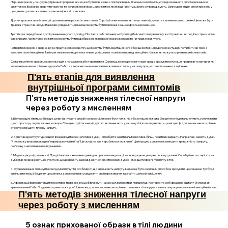
Першим кроком у пошуку внутрішньої програми, яка може бути пов'язана з повторюваним тілесним симптомом, є усвідомлення та спостереження за
симптомом. Важливо звернути увагу на те, коли саме виникає цей симптом, які емоції чи ситуації його супроводжують. Записування цих спостережень у
щоденник допоможе виявити закономірності та зв'язки.
Другим кроком є аналіз емоцій, що виникають разом із симптомом. Спробуйте визначити, які почуття ви відчуваєте в моменти загострення. Це може бути
тривога, страх, гнів чи сум. Важливо усвідомити, які емоції можуть бути пов’язані з вашою фізичною реакцією.
Третій крок передбачає дослідження минулого досвіду. Поставте собі питання, чи були подібні симптоми у вашому житті раніше, і які події чи стреси могли
їх викликати. Часто тілесні симптоми можуть бути відображенням нерозв'язаних конфліктів чи травм з минулого.
Четвертим кроком є звернення до практик саморозвитку. Це можуть бути медитація, йога або інші методи, які допоможуть вам поглибити зв'язок з
власним тілом і емоціями. Такі практики можуть допомогти вам усвідомити та звільнитися від емоційних блоків, які можуть сприяти появі симптомів.
Останнім, п’ятим кроком, є консультація з психологом або терапевтом. Фахівець може допомогти вам краще зрозуміти внутрішні програми та патерни, які
впливають на ваше фізичне здоров’я. Робота з терапевтом може стати важливим етапом у вашому процесі самопізнання та зцілення.
П'ять етапів для виявлення
внутрішньої програми симптомів
П'ять методів зниження тілесної напруги
через роботу з мисленням
1. Візуалізація: Уявіть собі місце, де ви відчуваєте спокій і комфорт. Це може бути пляж, ліс або затишна кімната. Закрийте очі і детально уявіть усі елементи
цього простору: звуки, запахи, кольори. Сконцентруйтеся на відчуттях, які виникають у вашому тілі, коли ви уявляєте це місце. Це допоможе знизити рівень
стресу і зменшити тілесну напругу.
2. Когнітивна реструктуризація: Проаналізуйте свої негативні думки і спробуйте знайти альтернативні, більш позитивні варіанти. Наприклад, замість думки
"Я не зможу впоратися з цим" переформулюйте її на "Це складно, але я зроблю все можливе". Цей процес допоможе зменшити тривожність і напругу,
пов’язану з негативними очікуваннями.
3. Медитація усвідомленості: Приділіть кілька хвилин на день для практики медитації, зосереджуючи увагу на своєму диханні. Спробуйте спостерігати за
думками, які виникають, не судячи їх. Це дозволить вам віддалитися від стресових думок і зменшити фізичну напругу в тілі.
4. Журналювання: Записуйте свої думки і почуття, особливо ті, що викликають напругу. Це може бути корисним способом зрозуміти, що саме вас турбує, і
вивільнити емоції. Ведення щоденника допоможе вам усвідомити свої переживання та знайти шляхи їх вирішення.
5. Аффірмації: Використовуйте позитивні твердження, щоб вплинути на свої думки і настрій. Наприклад, повторюйте собі фрази на кшталт "Я спокійний і
врівноважений" або "Я здатен справитися з усім". Це може допомогти зменшити рівень тривожності і напруги, а також покращити загальний емоційний стан.
П'ять методів зниження тілесної напруги
через роботу з мисленням
5 ознак прихованої образи в тілі людини