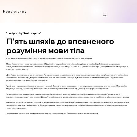
Neurolutionary
Login
Статті розділу "Знайти щастя"
П'ять шляхів до впевненого
розуміння мови тіла
Щоб навчитися читати тіло без страху й самонакручування, важливо дотримуватись кількох простих кроків.
Перший крок полягає у розвитку усвідомленості. Приділяйте увагу своїм відчуттям і емоціям у різних ситуаціях. Спробуйте вести щоденник, де
записуватимете свої спостереження за власним тілом, його реакціями та емоційними станами. Це допоможе вам краще зрозуміти, як ваше тіло реагує на
стрес, радість або тривогу.
Другий крок – це практика активного слухання. Під час спілкування з іншими звертайте увагу не лише на слова, але й на невербальні сигнали, такі як міміка,
жести, поза. Спробуйте відчути, що може стояти за цими сигналами, і як вони можуть бути пов'язані з емоційним станом людини. Це допоможе вам
розвинути чутливість до невербальних комунікацій.
Третій крок – навчання розпізнавати власні фізичні реакції. Звертайте увагу на своє дихання, частоту серцевих скорочень, напругу в м’язах. Практикуйте
медитацію або йогу, щоб покращити зв'язок з тілом і навчитися розпізнавати, коли ви відчуваєте дискомфорт або напруження.
Четвертий крок – це зменшення негативних установок. Визначте свої страхи та сумніви, пов'язані з читанням тілесних сигналів. Працюйте над їх
подоланням, використовуючи позитивні аффірмації та техніки самопідтримки. Це допоможе вам зменшити внутрішній критик і відкритися новому досвіду.
П’ятий крок – практика в реальних ситуаціях. Створюйте можливості для спілкування з різними людьми, спостерігайте за їхньою мовою тіла та намагайтеся
зрозуміти, що вони можуть відчувати. Не бійтеся експериментувати, задавайте питання про їхні емоції та реакції, що дозволить вам закріпити навички у
безпечному середовищі.
Дотримуючись цих кроків, ви зможете навчитися читати тіло з упевненістю, без зайвого страху і самонакручування.