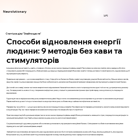
Neurolutionary
Login
Статті розділу "Знайти щастя"
Способи відновлення енергії
людини: 9 методів без кави та
стимуляторів
Щоденна фізична активність, навіть у помірних обсягах, може значно підвищити рівень енергії. Прогулянки на свіжому повітрі, легка зарядка або йога
стимулюють кровообіг і покращують обмін речовин, що веде до підвищення енергії. Важливо знайти той вид активності, який приносить задоволення, щоб
підтримувати регулярність.
Правильне харчування — це основа енергійного стану. Слідкуйте за балансом білків, жирів та вуглеводів у раціоні. Включайте в їжу більше свіжих овочів,
фруктів, горіхів та цільнозернових продуктів. Вони забезпечують організм необхідними вітамінами і мінералами, які підтримують енергетичний баланс.
Достатній сон є невід'ємною частиною енергетичного відновлення. Намагайтеся лягати спати та прокидатися в один і той же час, дотримуючись режиму
сну. Зосередженість на якості сну, створення комфортних умов у спальні та уникання електронних пристроїв перед сном допоможуть покращити
відновлення.
Гідратація також відіграє важливу роль в енергетичному рівні. Недостатнє споживання води може призвести до втоми та зниження концентрації.
Переконайтеся, що ви п'єте достатню кількість води протягом дня, особливо якщо займаєтеся фізичною активністю.
Перерви під час роботи — це ще одна звичка, яка може покращити вашу енергію. Регулярні короткі перерви допомагають знизити напруження і відновити
концентрацію. Під час таких перерв можна виконати кілька простих вправ або просто пройтися.
Практика медитації або дихальних вправ також може значно підвищити рівень енергії. Вони допомагають зменшити стрес, покращити концентрацію та
загальний емоційний стан. Навіть кілька хвилин на день можуть мати позитивний ефект.
Соціальні взаємодії з друзями, родиною або колегами допомагають підтримувати емоційний баланс. Спілкування та обмін позитивними емоціями
підвищують настрій і загальний рівень енергії.
Займайтеся захопленнями, які приносять вам задоволення. Це може бути читання, малювання, музика або будь-яка інша діяльність, яка надихає.
Витрачання часу на улюблені заняття допомагає відволіктися від повсякденної рутини і зарядитися позитивною енергією.