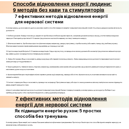
Способи відновлення енергії людини:
9 методів без кави та стимуляторів
7 ефективних методів відновлення енергії
для нервової системи
Коли відчуваєш, що все навколо дратує, важливо знайти способи повернути енергію та відновити внутрішній спокій. Ось кілька швидких кроків, які можуть
допомогти:
1. Глибоке дихання: Знайди тихе місце, закрий очі і зроби кілька глибоких вдихів через ніс, затримай дихання на кілька секунд, а потім повільно видихни
через рот. Повторюй це протягом 5-10 хвилин. Це допоможе заспокоїти нервову систему і зменшити напругу.
2. Фізична активність: Зроби кілька простих фізичних вправ, наприклад, швидку прогулянку, стрибки на місці або навіть танець під улюблену музику.
Фізичне навантаження сприяє вивільненню ендорфінів, що покращує настрій.
3. Коротка медитація: Витрать 5-10 хвилин на медитацію. Сядь в зручну позу, зосередься на своєму диханні або на мантрі. Це допоможе звільнити розум
від зайвих думок і зосередитися на теперішньому моменті.
4. Зміна обстановки: Якщо є можливість, вийди на вулицю або перемістися в іншу кімнату. Зміна середовища може допомогти перезавантажити мозок і
зменшити відчуття дратівливості.
5. Творча діяльність: Займися чимось творчим, наприклад, малюванням, написанням або рукоділлям. Це дозволить вивільнити емоції і переключити увагу з
негативних думок на щось позитивне.
6. Ароматерапія: Використовуй ефірні олії, які сприяють релаксації, наприклад, лаванди або м'яти. Аромати можуть позитивно впливати на настрій та
знімають напругу.
7. Контакт з природою: Якщо є можливість, проведи час на природі. Прогулянка в парку або просто знаходження на свіжому повітрі може значно підвищити
рівень енергії і зменшити стрес.
Ці прості, але ефективні методи можуть допомогти відновити внутрішній баланс і повернути енергію, коли відчуваєш, що все дратує. Вибери ті, що
найбільше підходять тобі, і спробуй інтегрувати їх у свій щоденний розпорядок.
7 ефективних методів відновлення
енергії для нервової системи
Як підвищити енергію рухом: 5 простих
способів без тренувань
Коли відчуваєш брак енергії, часто немає бажання займатися фізичними тренуваннями. Проте існує безліч простих способів підняти енергію через рух, не
вимагаючи від себе великих зусиль.