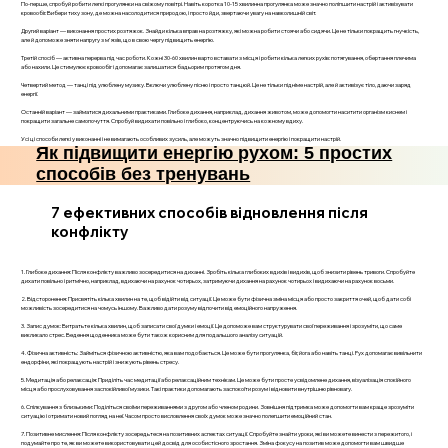
По-перше, спробуй робити легкі прогулянки на свіжому повітрі. Навіть коротка 10-15 хвилинна прогулянка може значно поліпшити настрій і активізувати
кровообіг. Вибери тиху зону, де можна насолодитися природою, і просто йди, звертаючи увагу на навколишній світ.
Другий варіант — виконання простих розтяжок. Знайди кілька вправ на розтяжку, які можна робити стоячи або сидячи. Це не тільки покращить гнучкість,
але й допоможе зняти напругу з м'язів, що в свою чергу підвищить енергію.
Третій спосіб — активна перерва під час роботи. Кожні 30-60 хвилин варто вставати з місця і робити кілька легких рухів: потягування, обертання плечима
або нахили. Це стимулює кровообіг і допомагає залишатися бадьорим протягом дня.
Четвертий метод — танці під улюблену музику. Включи улюблену пісню і просто танцюй. Це не тільки підніме настрій, але й активізує тіло, даючи заряд
енергії.
Останній варіант — займатися дихальними практиками. Глибоке дихання, наприклад, дихання животом, може допомогти наситити організм киснем і
покращити загальне самопочуття. Спробуй видихати повільно і глибоко, концентруючись на кожному вдиху.
Усі ці способи легкі у виконанні і не вимагають особливих зусиль, але можуть значно підвищити енергію і покращити настрій.
Як підвищити енергію рухом: 5 простих
способів без тренувань
7 ефективних способів відновлення після
конфлікту
1. Глибоке дихання: Після конфлікту важливо зосередитися на диханні. Зробіть кілька глибоких вдихів і видихів, щоб знизити рівень тривоги. Спробуйте
дихати повільно і ритмічно, наприклад, вдихаючи на рахунок чотирьох, затримуючи дихання на рахунок чотирьох і видихаючи на рахунок восьми.
2. Відсторонення: Присвятіть кілька хвилин на те, щоб відійти від ситуації. Це може бути фізична зміна місця або просто закриття очей, щоб дати собі
можливість зосередитися на чомусь іншому. Важливо дати розуму відпочити від емоційного напруження.
3. Запис думок: Витратьте кілька хвилин, щоб записати свої думки і емоції. Це допоможе вам структурувати свої переживання і зрозуміти, що саме
викликало стрес. Ведення щоденника може бути також корисним для подальшого аналізу ситуацій.
4. Фізична активність: Займіться фізичною активністю, яка вам подобається. Це може бути прогулянка, біг, йога або навіть танці. Рух допомагає вивільнити
ендорфіни, які покращують настрій і знижують рівень стресу.
5. Медитація або релаксація: Приділіть час медитації або релаксаційним технікам. Це може бути просте усвідомлене дихання, візуалізація спокійного
місця або прослуховування заспокійливої музики. Такі практики допомагають заспокоїти розум і відновити внутрішню рівновагу.
6. Спілкування з близькими: Поділіться своїми переживаннями з другом або членом родини. Зовнішня підтримка може допомогти вам краще зрозуміти
ситуацію і отримати новий погляд на неї. Часом просто висловлення своїх думок може значно полегшити емоційний стан.
7. Позитивне мислення: Після конфлікту зосередьтеся на позитивних аспектах ситуації. Спробуйте знайти уроки, які ви можете винести з пережитого, і
подумайте про те, як ви можете використовувати цей досвід для особистісного зростання. Зміна фокусу на позитив може допомогти вам швидше