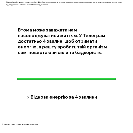
Нарешті, ведіть щоденник вдячності, де фіксуйте приємні моменти та досягнення. Це допоможе вам зосередитися на позитивних аспектах життя, що
підвищує загальний рівень енергії та покращує настрій.
Втома може заважати нам
насолоджуватися життям. У Телеграм
достатньо 4 хвилин, щоб отримати
енергію, а решту зробить твій організм
сам, повертаючи сили та бадьорість.
⚡️ Віднови енергію за 4 хвилини
💛 Швидко. Легко. І з ясністю в кожному рішенні.