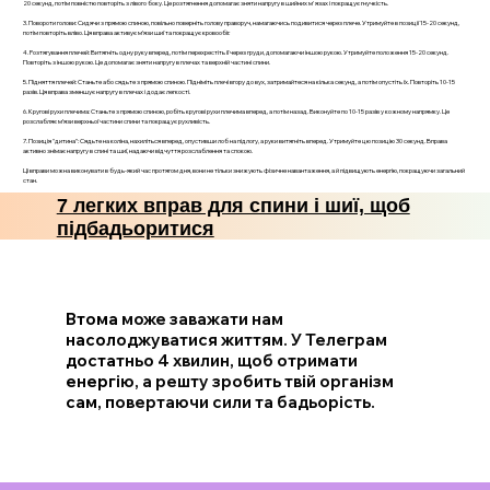
20 секунд, потім повністю повторіть з лівого боку. Це розтягнення допомагає зняти напругу в шийних м'язах і покращує гнучкість.
3. Повороти голови: Сидячи з прямою спиною, повільно поверніть голову праворуч, намагаючись подивитися через плече. Утримуйте в позиції 15-20 секунд,
потім повторіть вліво. Ця вправа активує м’язи шиї та покращує кровообіг.
4. Розтягування плечей: Витягніть одну руку вперед, потім перехрестіть її через груди, допомагаючи іншою рукою. Утримуйте положення 15-20 секунд.
Повторіть з іншою рукою. Це допомагає зняти напругу в плечах та верхній частині спини.
5. Підняття плечей: Станьте або сядьте з прямою спиною. Підніміть плечі вгору до вух, затримайтеся на кілька секунд, а потім опустіть їх. Повторіть 10-15
разів. Ця вправа зменшує напругу в плечах і додає легкості.
6. Кругові рухи плечима: Станьте з прямою спиною, робіть кругові рухи плечима вперед, а потім назад. Виконуйте по 10-15 разів у кожному напрямку. Це
розслабляє м’язи верхньої частини спини та покращує рухливість.
7. Позиція "дитина": Сядьте на коліна, нахиліться вперед, опустивши лоб на підлогу, а руки витягніть вперед. Утримуйте цю позицію 30 секунд. Вправа
активно знімає напругу в спині та шиї, надаючи відчуття розслаблення та спокою.
Ці вправи можна виконувати в будь-який час протягом дня, вони не тільки знижують фізичне навантаження, а й підвищують енергію, покращуючи загальний
стан.
7 легких вправ для спини і шиї, щоб
підбадьоритися
Втома може заважати нам
насолоджуватися життям. У Телеграм
достатньо 4 хвилин, щоб отримати
енергію, а решту зробить твій організм
сам, повертаючи сили та бадьорість.