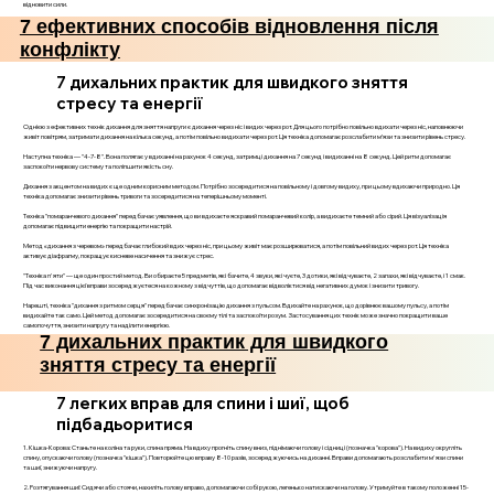
відновити сили.
7 ефективних способів відновлення після
конфлікту
7 дихальних практик для швидкого зняття
стресу та енергії
Однією з ефективних технік дихання для зняття напруги є дихання через ніс і видих через рот. Для цього потрібно повільно вдихати через ніс, наповнюючи
живіт повітрям, затримати дихання на кілька секунд, а потім повільно видихати через рот. Ця техніка допомагає розслабити м’язи та знизити рівень стресу.
Наступна техніка — "4-7-8". Вона полягає у вдиханні на рахунок 4 секунд, затримці дихання на 7 секунд і видиханні на 8 секунд. Цей ритм допомагає
заспокоїти нервову систему та поліпшити якість сну.
Дихання з акцентом на видих є ще одним корисним методом. Потрібно зосередитися на повільному і довгому видиху, при цьому вдихаючи природно. Ця
техніка допомагає знизити рівень тривоги та зосередитися на теперішньому моменті.
Техніка "помаранчевого дихання" передбачає уявлення, що ви вдихаєте яскравий помаранчевий колір, а видихаєте темний або сірий. Ця візуалізація
допомагає підвищити енергію та покращити настрій.
Метод «дихання з черевом» передбачає глибокий вдих через ніс, при цьому живіт має розширюватися, а потім повільний видих через рот. Ця техніка
активує діафрагму, покращує кисневе насичення та знижує стрес.
"Техніка п'яти" — ще один простий метод. Ви обираєте 5 предметів, які бачите, 4 звуки, які чуєте, 3 дотики, які відчуваєте, 2 запахи, які відчуваєте, і 1 смак.
Під час виконання цієї вправи зосереджуєтеся на кожному з відчуттів, що допомагає відволіктися від негативних думок і знизити тривогу.
Нарешті, техніка "дихання з ритмом серця" передбачає синхронізацію дихання з пульсом. Вдихайте на рахунок, що дорівнює вашому пульсу, а потім
видихайте так само. Цей метод допомагає зосередитися на своєму тілі та заспокоїти розум. Застосування цих технік може значно покращити ваше
самопочуття, знизити напругу та наділити енергією.
7 дихальних практик для швидкого
зняття стресу та енергії
7 легких вправ для спини і шиї, щоб
підбадьоритися
1. Кішка-Корова: Станьте на коліна та руки, спина пряма. На вдиху прогніть спину вниз, піднімаючи голову і сідниці (позначка "корова"). На видиху округліть
спину, опускаючи голову (позначка "кішка"). Повторюйте цю вправу 8-10 разів, зосереджуючись на диханні. Вправи допомагають розслабити м'язи спини
та шиї, знижуючи напругу.
2. Розтягування шиї: Сидячи або стоячи, нахиліть голову вправо, допомагаючи собі рукою, легенько натискаючи на голову. Утримуйте в такому положенні 15-