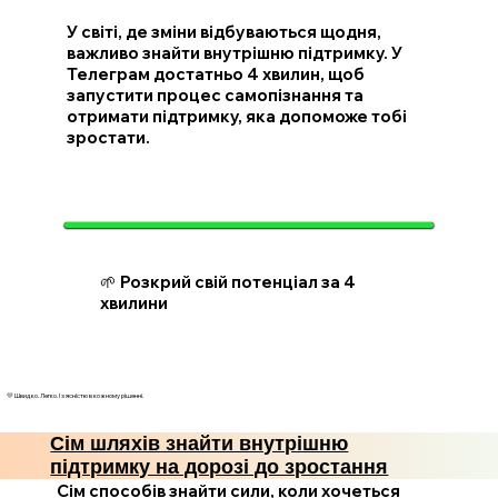
У світі, де зміни відбуваються щодня,
важливо знайти внутрішню підтримку. У
Телеграм достатньо 4 хвилин, щоб
запустити процес самопізнання та
отримати підтримку, яка допоможе тобі
зростати.
🌱 Розкрий свій потенціал за 4
хвилини
💛 Швидко. Легко. І з ясністю в кожному рішенні.
Сім шляхів знайти внутрішню
підтримку на дорозі до зростання
Сім способів знайти сили, коли хочеться