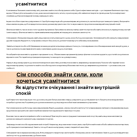
усамітнитися
Коли виникає бажання сховатися від світу, важливо знайти способи підтримати себе. Один із ефективних методів — це створення безпечного простору
вдома. Облаштуйте затишний куточок, де ви зможете відпочити, читати, слухати музику або займатися творчістю. Це місце має бути комфортним і
спокійним, щоб ви могли відволіктися від зовнішнього світу.
Іншим способом є практика усвідомленості. Спробуйте медитацію або дихальні вправи, які допоможуть заспокоїти розум і зменшити тривогу. Витрачайте
кілька хвилин на день, щоб зосередитися на своєму диханні, відчувати своє тіло та звуки навколо. Це допоможе вам віднайти внутрішній спокій.
Фізична активність також може стати чудовою підтримкою. Прогулянки на свіжому повітрі, заняття спортом або навіть йога можуть підвищити ваш настрій
і зняти напругу. Фізична активність сприяє вивільненню ендорфінів, які покращують загальне самопочуття.
Спілкування з близькими людьми, навіть якщо вам не хочеться виходити з дому, може бути дуже корисним. Зателефонуйте або напишіть повідомлення
друзям чи рідним. Відкритість та підтримка з їхнього боку можуть допомогти вам відчути себе менш ізольованими.
Займіться творчістю або хобі. Малювання, писання, рукоділля чи інші види діяльності можуть стати відмінним способом вираження своїх емоцій і думок, а
також допоможуть вам переключити увагу з негативних думок на щось позитивне.
Не забувайте про важливість здорового харчування та сну. Збалансоване харчування підтримує фізичне та психічне здоров'я, а достатній сон допоможе
відновити сили. Постарайтеся дотримуватися режиму та знаходити час для відпочинку.
Нарешті, якщо ви відчуваєте, що не можете впоратися самостійно, розгляньте можливість звернення до професіонала. Психолог або терапевт може
надати вам підтримку та допомогти знайти способи подолати складні емоції. Важливо пам'ятати, що звернення за допомогою — це ознака сили, а не
слабкості.
Сім способів знайти сили, коли
хочеться усамітнитися
Як відпустити очікування і знайти внутрішній
спокій
Щоб перестати чекати від інших того, що колись не дали батьки, важливо спершу усвідомити, що ці очікування часто базуються на незадоволених
потребах із дитинства. Розуміння цього допоможе визнати, що інші люди не зобов'язані заповнювати ці прогалини.
Наступним кроком є робота над самоусвідомленням. Ведіть щоденник, у якому описуйте свої почуття та переживання, пов’язані з очікуваннями від інших.
Це допоможе зрозуміти, які саме потреби ви намагаєтеся задовольнити через інші стосунки.
Важливо також навчитися приймати себе та свої емоції. Практикуйте самосострадання та визнання своїх почуттів, навіть якщо вони негативні. Це
допоможе зменшити залежність від схвалення оточуючих.
Запровадьте нові способи задоволення своїх потреб. Наприклад, якщо вам не вистачало уваги, спробуйте знайти нові хобі або займатися волонтерством,
щоб отримувати позитивні емоції. Замість того щоб чекати на підтримку ззовні, створюйте її самостійно.
Спілкування також відіграє важливу роль. Вчіться відкрито говорити про свої потреби з близькими, але не ставте їм вимог. Замість цього розповідайте про
свої почуття і те, що вам важливо, щоб вони знали.