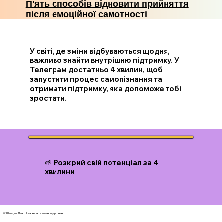
П'ять способів відновити прийняття
після емоційної самотності
У світі, де зміни відбуваються щодня,
важливо знайти внутрішню підтримку. У
Телеграм достатньо 4 хвилин, щоб
запустити процес самопізнання та
отримати підтримку, яка допоможе тобі
зростати.
🌱 Розкрий свій потенціал за 4
хвилини
💛 Швидко. Легко. І з ясністю в кожному рішенні.