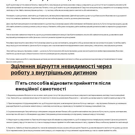
Щоб зцілити відчуття «мене не бачать» через роботу з внутрішньою дитиною, важливо спершу усвідомити, що це почуття часто корениться в непочутій
або проігнорованій частині нашого дитинства. Почніть з того, щоб знайти час для саморефлексії. Сядьте в затишному місці, закрийте очі та зосередьтеся на
своїх відчуттях. Уявіть свою внутрішню дитину — ту частину себе, яка може відчувати самотність або непоміченість.
Поговоріть з цією дитиною, запитайте, що її тривожить, які емоції вона переживає. Дайте їй зрозуміти, що ви тут, щоб вислухати. Важливо не осуджувати її
почуття, а навпаки, прийняти їх. Запропонуйте цій частині себе підтримку, скажіть, що вона цінна і важлива.
Далі, спробуйте візуалізувати позитивні моменти з дитинства, коли ви відчували себе поміченими і любленими. Це можуть бути спогади про родину, друзів
або навіть моменти, коли ви досягали успіху в чомусь. Наповніть себе цими спогадами, дайте своїй внутрішній дитині можливість пережити ці радісні миті
знову.
Також важливо займатися творчістю, адже це допомагає вивільнити емоції. Спробуйте малювати, писати або займатися музикою, дозволяючи своїй
внутрішній дитині виражати себе. Це може стати потужним інструментом для зцілення.
Регулярно практикуйте самоспівчуття. Коли ви відчуваєте, що вас не помічають, нагадайте собі, що ви важливі, і ви заслуговуєте на увагу та любов, навіть
якщо інші цього не помічають. Це може бути складно, але з часом ви навчитеся підкріплювати свою самооцінку, спілкуючись з внутрішньою дитиною.
Залучайте до процесу підтримку ззовні — це можуть бути психологи або групи підтримки, де ви зможете ділитися своїми переживаннями. Важливо
пам’ятати, що ви не одні, і спільнота може стати потужним ресурсом у вашому зціленні.
Поступово, через цю роботу з внутрішньою дитиною, ви зможете відновити зв'язок із собою, що допоможе подолати відчуття непоміченості і знову
відчути свою цінність.
Зцілення відчуття невидимості через
роботу з внутрішньою дитиною
П'ять способів відновити прийняття після
емоційної самотності
1. Ведення щоденника: Витратьте час на запис своїх думок і почуттів. Це допоможе не лише усвідомити свої переживання, але й відстежити емоційний
стан. Записуйте, що саме викликало відчуття самотності, і як ви на це реагували. Ваша мета — зрозуміти, що ви відчуваєте, і знайти корені цих відчуттів.
2. Практика вдячності: Щодня виділяйте час, щоб подумати про речі, за які ви вдячні. Це може бути що завгодно — від підтримки близьких до маленьких
радощів. Вдячність допомагає змінити фокус з негативу на позитив, що сприяє відчуттю прийняття і покращує емоційний стан.
3. Соціальна взаємодія: Залучайтеся до спілкування з людьми, які вам близькі, або шукайте нові знайомства. Це може бути участь у групах за інтересами,
волонтерство або просто обговорення з друзями. Спілкування допоможе вам відчути підтримку і зменшити відчуття ізоляції.
4. Медитація та усвідомленість: Практикуйте медитацію або вправи на усвідомленість, щоб зосередитися на теперішньому моменті. Це може допомогти
знизити тривогу і відчуття самотності, а також покращити ваше сприйняття себе і навколишнього світу, сприяючи більш глибокому прийняттю своїх емоцій.
5. Творчість: Займіться творчою діяльністю, такою як малювання, письмо, музика або рукоділля. Творчість дозволяє виразити свої почуття і думки, що може
бути терапевтичним. Це не лише допомагає зняти напругу, а й створює відчуття досягнення і задоволення, що також сприяє прийняттю себе.