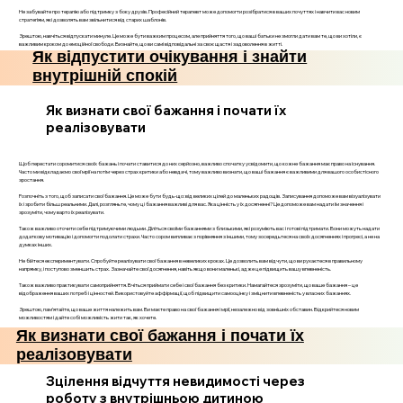
Не забувайте про терапію або підтримку з боку друзів. Професійний терапевт може допомогти розібратися в ваших почуттях і навчити вас новим
стратегіям, які дозволять вам звільнитися від старих шаблонів.
Зрештою, навчіться відпускати минуле. Це може бути важким процесом, але прийняття того, що ваші батьки не змогли дати вам те, що ви хотіли, є
важливим кроком до емоційної свободи. Визнайте, що ви самі відповідальні за своє щастя і задоволення в житті.
Як відпустити очікування і знайти
внутрішній спокій
Як визнати свої бажання і почати їх
реалізовувати
Щоб перестати соромитися своїх бажань і почати ставитися до них серйозно, важливо спочатку усвідомити, що кожне бажання має право на існування.
Часто ми відкладаємо свої мрії на потім через страх критики або невдачі, тому важливо визнати, що ваші бажання є важливими для вашого особистісного
зростання.
Розпочніть з того, щоб записати свої бажання. Це може бути будь-що: від великих цілей до маленьких радощів. Записування допоможе вам візуалізувати
їх і зробити більш реальними. Далі, розгляньте, чому ці бажання важливі для вас. Яка цінність у їх досягненні? Це допоможе вам надати їм значення і
зрозуміти, чому варто їх реалізувати.
Також важливо оточити себе підтримуючими людьми. Діліться своїми бажаннями з близькими, які розуміють вас і готові підтримати. Вони можуть надати
додаткову мотивацію і допомогти подолати страхи. Часто сором випливає з порівняння з іншими, тому зосередьтеся на своїх досягненнях і прогресі, а не на
думках інших.
Не бійтеся експериментувати. Спробуйте реалізувати свої бажання в невеликих кроках. Це дозволить вам відчути, що ви рухаєтеся в правильному
напрямку, і поступово зменшить страх. Зазначайте свої досягнення, навіть якщо вони маленькі, адже це підвищить вашу впевненість.
Також важливо практикувати самоприйняття. Вчіться приймати себе і свої бажання без критики. Намагайтеся зрозуміти, що ваше бажання – це
відображення ваших потреб і цінностей. Використовуйте аффірмації, щоб підвищити самооцінку і зміцнити впевненість у власних бажаннях.
Зрештою, пам’ятайте, що ваше життя належить вам. Ви маєте право на свої бажання і мрії, незалежно від зовнішніх обставин. Відкрийтеся новим
можливостям і дайте собі можливість жити так, як хочете.
Як визнати свої бажання і почати їх
реалізовувати
Зцілення відчуття невидимості через
роботу з внутрішньою дитиною