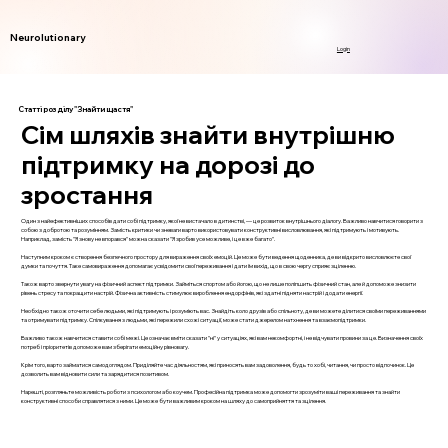
Neurolutionary
Login
Статті розділу "Знайти щастя"
Сім шляхів знайти внутрішню
підтримку на дорозі до
зростання
Один з найефективніших способів дати собі підтримку, якої не вистачало в дитинстві, — це розвиток внутрішнього діалогу. Важливо навчитися говорити з
собою з добротою та розумінням. Замість критики чи зневаги варто використовувати конструктивні висловлювання, які підтримують і мотивують.
Наприклад, замість "Я знову не впорався" можна сказати "Я зробив усе можливе, і це вже багато".
Наступним кроком є створення безпечного простору для вираження своїх емоцій. Це може бути ведення щоденника, де ви відкрито висловлюєте свої
думки та почуття. Таке самовираження допомагає усвідомити свої переживання і дати їм вихід, що в свою чергу сприяє зціленню.
Також варто звернути увагу на фізичний аспект підтримки. Займіться спортом або йогою, що не лише поліпшить фізичний стан, але й допоможе знизити
рівень стресу та покращити настрій. Фізична активність стимулює вироблення ендорфінів, які здатні підняти настрій і додати енергії.
Необхідно також оточити себе людьми, які підтримують і розуміють вас. Знайдіть коло друзів або спільноту, де ви можете ділитися своїми переживаннями
та отримувати підтримку. Спілкування з людьми, які пережили схожі ситуації, може стати джерелом натхнення та взаємопідтримки.
Важливо також навчитися ставити собі межі. Це означає вміти сказати "ні" у ситуаціях, які вам некомфортні, і не відчувати провини за це. Визначення своїх
потреб і пріоритетів допоможе вам зберігати емоційну рівновагу.
Крім того, варто займатися самодоглядом. Приділяйте час діяльностям, які приносять вам задоволення, будь то хобі, читання, чи просто відпочинок. Це
дозволить вам відновити сили та зарядитися позитивом.
Нарешті, розгляньте можливість роботи з психологом або коучем. Професійна підтримка може допомогти зрозуміти ваші переживання та знайти
конструктивні способи справлятися з ними. Це може бути важливим кроком на шляху до самоприйняття та зцілення.