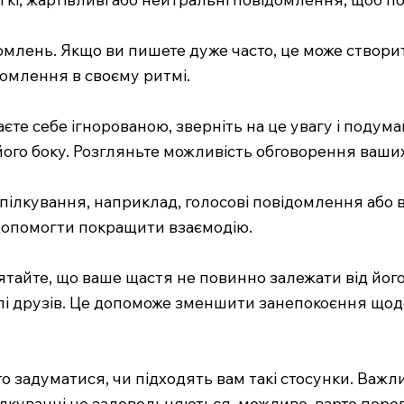
домлень. Якщо ви пишете дуже часто, це може створи
ідомлення в своєму ритмі.
аєте себе ігнорованою, зверніть на це увагу і подум
його боку. Розгляньте можливість обговорення ваших
пілкування, наприклад, голосові повідомлення або 
допомогти покращити взаємодію.
ятайте, що ваше щастя не повинно залежати від його
колі друзів. Це допоможе зменшити занепокоєння щод
рто задуматися, чи підходять вам такі стосунки. Важ
ілкуванні не задовольняються, можливо, варто пере