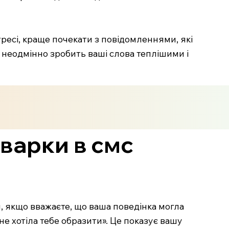
стресі, краще почекати з повідомленнями, які
е неодмінно зробить ваші слова теплішими і
сварки в смс
я, якщо вважаєте, що ваша поведінка могла
 не хотіла тебе образити». Це показує вашу