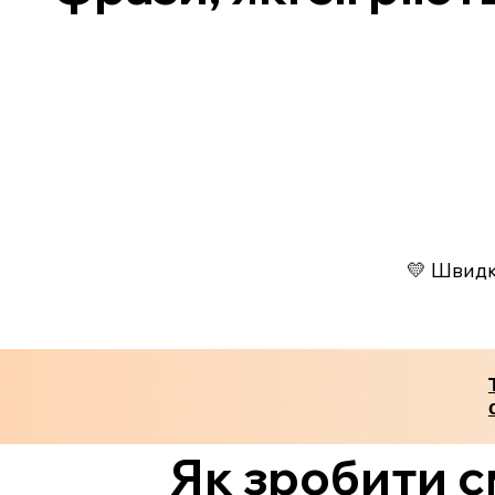
💛 Швидко
Як зробити с