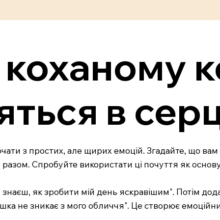
 коханому к
яться в серц
чати з простих, але щирих емоцій. Згадайте, що ва
и разом. Спробуйте використати ці почуття як осно
знаєш, як зробити мій день яскравішим". Потім додайт
шка не зникає з мого обличчя". Це створює емоційний