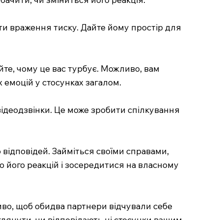
ти враження тиску. Дайте йому простір для
айте, чому це вас турбує. Можливо, вам
 емоцій у стосунках загалом.
відеодзвінки. Це може зробити спілкування
 відповідей. Займіться своїми справами,
о його реакцій і зосередитися на власному
ливо, щоб обидва партнери відчували себе
глянути, чи відповідають ці стосунки вашим