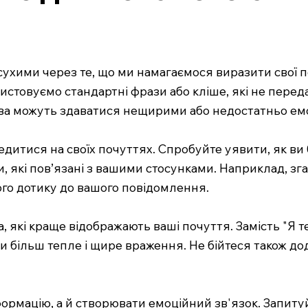
ухими через те, що ми намагаємося виразити свої по
ристовуємо стандартні фрази або кліше, які не перед
слова можуть здаватися нещирими або недостатньо е
итися на своїх почуттях. Спробуйте уявити, як ви 
 які пов’язані з вашими стосунками. Наприклад, зга
ого дотику до вашого повідомлення.
, які краще відображають ваші почуття. Замість "Я 
ільш тепле і щире враження. Не бійтеся також дода
ормацію, а й створювати емоційний зв'язок. Запитуй