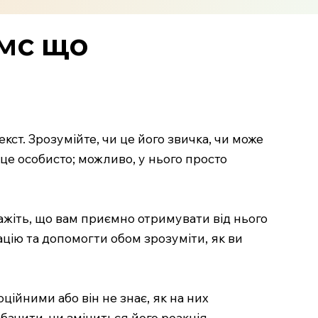
смс що
кст. Зрозумійте, чи це його звичка, чи може
це особисто; можливо, у нього просто
кажіть, що вам приємно отримувати від нього
уацію та допомогти обом зрозуміти, як ви
ійними або він не знає, як на них
бачити, чи зміниться його реакція.