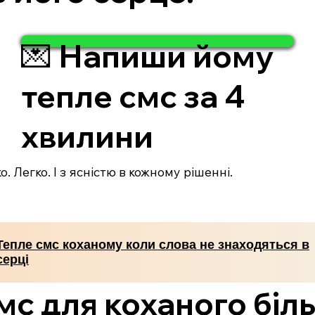
💌 Напиши йому
тепле смс за 4
хвилини
. Легко. І з ясністю в кожному рішенні.
Тепле смс коханому коли слова не знаходяться в
серці
мс для коханого бі