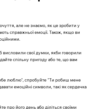
чуття, але не знаємо, як це зробити у
ають справжньої емоції. Також, якщо ви
моційними.
б висловили свої думки, якби говорили
дайте спільну пригоду або те, що вам
тебе люблю", спробуйте "Ти робиш мене
вати емоційні символи, такі як сердечка
те про його день або діліться своїми