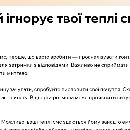
 ігнорує твої теплі 
смс, перше, що варто зробити — проаналізувати конте
 для затримки з відповідями. Важливо не сприймати 
ти миттєво.
звинувачувати, спробуйте висловити свої почуття. С
 у вас тривогу. Відверта розмова може прояснити сит
 Можливо, ваші теплі смс здаються йому занадто емоц
гкі, жартівливі або нейтральні повідомлення, щоб по