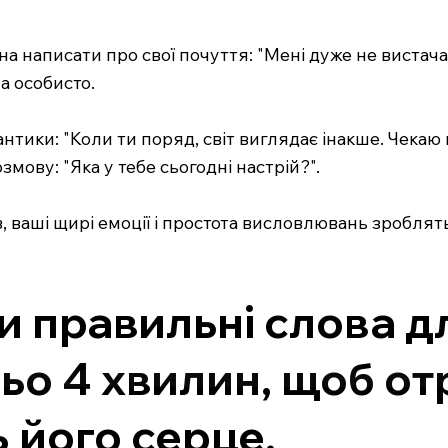
 написати про свої почуття: "Мені дуже не вистачає 
а особисто.
нтики: "Коли ти поряд, світ виглядає інакше. Чекаю 
мову: "Яка у тебе сьогодні настрій?".
ів, ваші щирі емоції і простота висловлювань зробл
и правильні слова д
ьо 4 хвилин, щоб от
ь його серце.