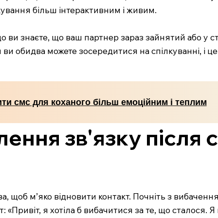
ування більш інтерактивним і живим.
кщо ви знаєте, що ваш партнер зараз зайнятий або у 
и ви обидва можете зосередитися на спілкуванні, і ц
ити смс для коханого більш емоційним і теплим
лення зв'язку після 
а, щоб м’яко відновити контакт. Почніть з вибаченн
«Привіт, я хотіла б вибачитися за те, що сталося. Я