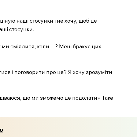
ціную наші стосунки і не хочу, щоб це
аші стосунки.
к ми сміялися, коли…? Мені бракує цих
ися і поговорити про це? Я хочу зрозуміти
діваюся, що ми зможемо це подолати». Таке
го