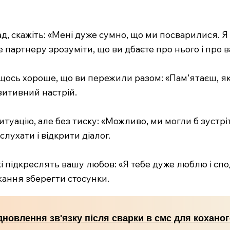
д, скажіть: «Мені дуже сумно, що ми посварилися. Я 
партнеру зрозуміти, що ви дбаєте про нього і про в
 щось хороше, що ви пережили разом: «Пам’ятаєш, я
зитивний настрій.
туацію, але без тиску: «Можливо, ми могли б зустріт
слухати і відкрити діалог.
і підкреслять вашу любов: «Я тебе дуже люблю і спо
жання зберегти стосунки.
дновлення зв'язку після сварки в смс для кохано