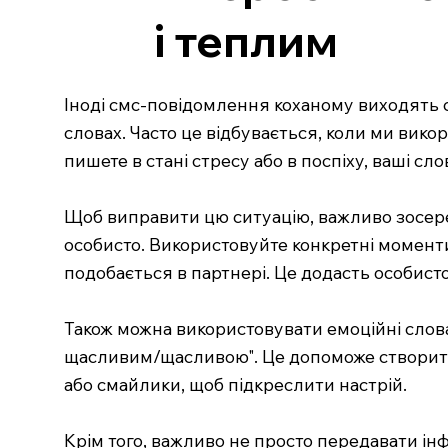
і теплим
Іноді смс-повідомлення коханому виходять с
словах. Часто це відбувається, коли ми вико
пишете в стані стресу або в поспіху, ваші 
Щоб виправити цю ситуацію, важливо зосеред
особисто. Використовуйте конкретні моменти,
подобається в партнері. Це додасть особист
Також можна використовувати емоційні слова
щасливим/щасливою". Це допоможе створити б
або смайлики, щоб підкреслити настрій.
Крім того, важливо не просто передавати інф