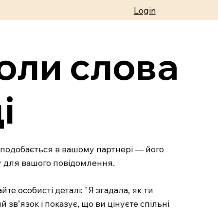
Login
оли слова
і
м подобається в вашому партнері — його
ву для вашого повідомлення.
е особисті деталі: "Я згадала, як ти
 зв’язок і показує, що ви цінуєте спільні