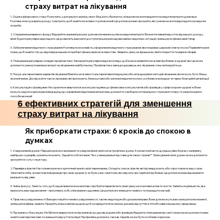
страху витрат на лікування
1. Оцінка фінансового стану: Розпочніть з детального аналізу свого бюджету. Визначте, скільки ви можете виділити на медичні витрати щомісяця.
Розгляньте всі джерела доходу та витрати, щоб знайти можливості для економії. Це допоможе вам зрозуміти, які суми ви можете відкладати на медичні
потреби.
2. Створення резервного фонду: Відкрийте окремий рахунок для накопичення коштів на медичні витрати. Визначте певний відсоток від вашого доходу,
який будете регулярно відкладати. Це дозволить вам мати доступні гроші в разі надзвичайних медичних ситуацій, зменшуючи фінансовий тягар.
3. Забезпечення медичного страхування: Розгляньте можливість оформлення медичного страхування, яке покриває широкий спектр послуг. Порівняйте різні
плани, щоб знайти той, що відповідає вашим потребам і фінансовим можливостям. Зверніть увагу на франшизи, ліміти покриття та мережі лікарів.
4. Планування регулярних оглядів і профілактики: Заплануйте регулярні медичні огляди, щоб вчасно виявляти можливі проблеми зі здоров'ям. Це може
допомогти уникнути великих витрат на лікування в майбутньому. Профілактика завжди дешевша, ніж лікування, тому не ігноруйте це.
5. Пошук альтернативних варіантів лікування: Вивчіть можливості альтернативної медицини або нетрадиційних методів лікування, які можуть бути більш
економічними. Досліджуйте також програми, які пропонують безкоштовні або знижені медичні послуги, особливо в громадах чи через благодійні організації.
6. Консультація з фахівцями: Не соромтеся звертатися за консультаціями до фінансових консультантів або фахівців у сфері охорони здоров'я. Вони
можуть надати корисні рекомендації щодо управління медичними витратами, допомогти з вибором оптимального страхового плану та запропонувати
способи економії.
6 ефективних стратегій для зменшення
страху витрат на лікування
Як приборкати страхи: 6 кроків до спокою в
думках
1. Усвідомлення думок: Першим кроком є визнання та усвідомлення своїх катастрофічних думок. Коли ви помічаєте, що ваша уява блукає у напрямку
найгірших сценаріїв, зупиніться на мить. Задайте собі питання: "Чи є у мене реальні підстави для таких страхів?" Записування своїх думок може допомогти
зрозуміти їх суть і структуру.
2. Перевірка фактів: Наступним кроком є критичний аналіз своїх переживань. Складіть список фактів, які підтверджують або спростовують ваш страх.
Запитайте себе, чи маєте ви інформацію про свою здоров'я, чи були у вас симптоми, які свідчать про серйозні проблеми. Це допоможе вам відокремити
реальність від уяви.
3. Зміна фокусу: Замість того, щоб зациклюватися на негативі, спробуйте переключити свою увагу на позитивні аспекти життя. Займіться діяльністю, яка
приносить вам задоволення – прогулянки, хобі, спілкування з друзями. Це допоможе зменшити тривогу та покращити настрій.
4. Практика усвідомленості: Використовуйте техніки усвідомленості, такі як медитація або дихальні вправи. Вони допоможуть вам залишатися в моменті,
зменшуючи рівень тривоги. Приділіть кілька хвилин щодня, щоб зосередитися на своєму диханні, відчуттях в тілі або навколишньому середовищі.
5. Підтримка з боку інших: Не бійтеся звернутися за підтримкою до друзів, родини або фахівців. Відкрите спілкування про свої страхи може допомогти вам
знайти нові перспективи та зменшити відчуття ізоляції. Професійна допомога, така як терапія, може бути особливо корисною.