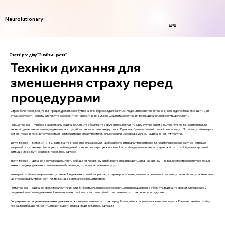
Neurolutionary
Login
Статті розділу "Знайти щастя"
Техніки дихання для
зменшення страху перед
процедурами
Страх болю перед медичними процедурами може бути значним бар’єром для багатьох людей. Використання технік дихання допомагає зменшити цей
страх, заспокоїти нервову систему та зосередитися на позитивних думках. Ось п’ять ефективних технік дихання, які можуть допомогти.
Перша техніка — глибоке діафрагмальне дихання. Сядьте або лягайте в зручній позі, покладіть одну руку на живіт, а іншу на грудях. Вдихайте повільно
через ніс, дозволяючи животу підніматися, а грудній клітині залишатися нерухомою. Вдих має бути глибоким і тривалішим за видих. Потім видихайте через
рот, відчуваючи, як живіт опускається. Повторюйте цю вправу протягом кількох хвилин, зосереджуючись на диханні і відчуттях у тілі.
Друга техніка — метод «4-7-8». Затримайте дихання на кілька секунд, щоб забезпечити відчуття контролю. Вдихайте через ніс на рахунок чотирьох,
затримайте дихання на сім секунд, а потім видихайте через рот на рахунок восьми. Ця техніка допомагає знизити тривожність і стабілізувати серцевий
ритм, що може бути корисним перед процедурою.
Третя техніка — дихання з візуалізацією. Уявіть собі, що під час вдиху ви вбираєте спокій і радість, а під час видиху — вивільняєте страх і напруження. Ця
техніка поєднує дихання з позитивними образами, що допомагає зняти напругу.
Четверта техніка — «паралельне дихання». Це дихання в ритмі, наприклад, з партнером або медичним працівником. Коли ви вдихаєте, він видихає і навпаки.
Це створює відчуття єдності і підтримки, що допомагає зменшити страх.
П’ята техніка — вдихання аромотерапевтичних олій. Виберіть олії, які вас заспокоюють, наприклад, лаванда або м’ята. Вдихайте аромат олії через ніс, у
поєднанні з глибоким диханням. Це може значно поліпшити ваш емоційний стан і зменшити страх перед процедурою.
Регулярне практикування цих технік дихання може не лише зменшити страх перед болем, а й покращити загальне самопочуття. Важливо знайти техніку,
яка вам найбільше підходить, і практикувати її перед медичними процедурами.