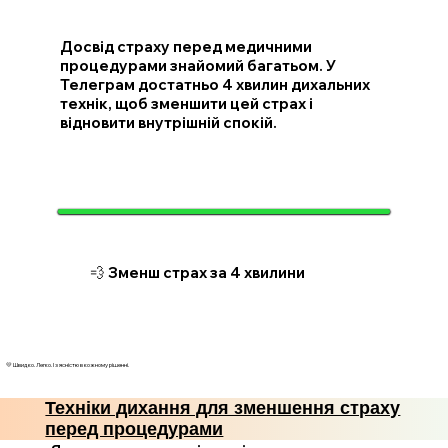
Досвід страху перед медичними
процедурами знайомий багатьом. У
Телеграм достатньо 4 хвилин дихальних
технік, щоб зменшити цей страх і
відновити внутрішній спокій.
💨 Зменш страх за 4 хвилини
💛 Швидко. Легко. І з ясністю в кожному рішенні.
Техніки дихання для зменшення страху
перед процедурами