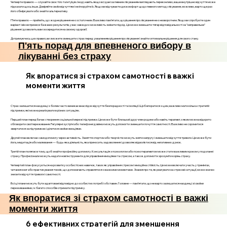
Четверте правило — слухайте своє тіло та інтуїцію. Іноді, навіть якщо всі дані за певним лікуванням виглядають переконливо, ваше внутрішнє відчуття може
підказати щось інше. Довіряйте своїм відчуттям і не ігноруйте їх. Якщо ви відчуваєте дискомфорт щодо певного методу лікування, можливо, варто ще раз
його обміркувати або знайти альтернативу.
П’яте правило — прийміть, що жодне рішення не є остаточним. Важливо пам’ятати, що рішення про лікування не є незворотним. Якщо ви спробуєте один
варіант і він не принесе бажаних результатів, у вас завжди є можливість змінити підхід. Це може зменшити тягар відповідальності за "неправильне"
рішення і дозволить вам зосередитися на своєму здоров’ї.
Дотримуючись цих правил, ви зможете зменшити страх перед ухваленням рішення про лікування і знайти оптимальне рішення для свого стану.
П'ять порад для впевненого вибору в
лікуванні без страху
Як впоратися зі страхом самотності в важкі
моменти життя
Страх залишитися наодинці з болем часто виникає внаслідок відчуття безпорадності та ізоляції. Щоб впоратися з цим, важливо мати кілька стратегій
підтримки, які можна реалізувати в різних ситуаціях.
Перший план передбачає створення соціальної мережі підтримки. Це може бути близький друг, член родини або навіть терапевт, з яким можна відкрито
обговорити свої переживання. Регулярні зустрічі або телефонні дзвінки можуть допомогти зменшити почуття самотності. Важливо не соромитися
звертатися за підтримкою і ділитися своїми емоціями.
Другий план включає самодопомогу через активність. Заняття спортом або творчістю можуть зняти напругу і зменшити відчуття тривоги. Це може бути
йога, медитація або малювання — будь-яка діяльність, яка приносить задоволення і дозволяє відволіктися від негативних думок.
Третій план полягає в тому, щоб знайти професійну допомогу. Консультація з психологом або психотерапевтом може стати важливим кроком у подоланні
страху. Професіонали можуть надати нові інструменти для управління емоціями та стресом, а також допомогти зрозуміти корінь страху.
Четвертий план фокусується на розвитку особистісних навичок, таких як управління стресом і емоційна стійкість. Це може включати участь у тренінгах,
читання книг або практикування технік, що допомагають справлятися з важкими моментами. Знання про те, як реагувати на стресові ситуації, може значно
знизити відчуття тривоги і самотності.
Всі ці плани можуть бути адаптовані відповідно до особистих потреб і обставин. Головне — пам’ятати, що не варто залишатися наодинці зі своїми
переживаннями, і є багато способів отримати підтримку.
Як впоратися зі страхом самотності в важкі
моменти життя
6 ефективних стратегій для зменшення