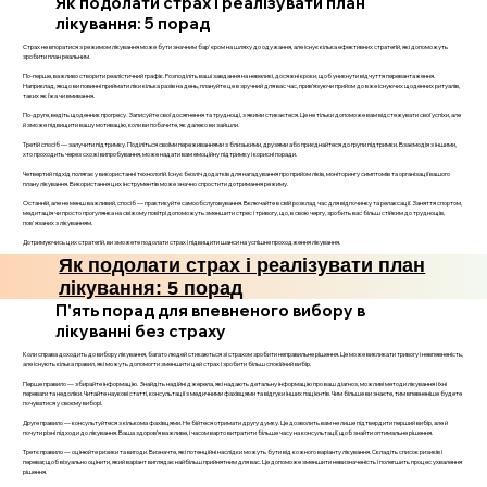
Як подолати страх і реалізувати план
лікування: 5 порад
Страх не впоратися з режимом лікування може бути значним бар'єром на шляху до одужання, але існує кілька ефективних стратегій, які допоможуть
зробити план реальним.
По-перше, важливо створити реалістичний графік. Розподіліть ваші завдання на невеликі, досяжні кроки, щоб уникнути відчуття перевантаження.
Наприклад, якщо ви повинні приймати ліки кілька разів на день, плануйте це в зручний для вас час, прив’язуючи прийом до вже існуючих щоденних ритуалів,
таких як їжа чи вмивання.
По-друге, ведіть щоденник прогресу. Записуйте свої досягнення та труднощі, з якими стикаєтеся. Це не тільки допоможе вам відстежувати свої успіхи, але
й зможе підвищити вашу мотивацію, коли ви побачите, як далеко ви зайшли.
Третій спосіб — залучити підтримку. Поділіться своїми переживаннями з близькими, друзями або приєднайтеся до групи підтримки. Взаємодія з іншими,
хто проходить через схожі випробування, може надати вам емоційну підтримку і корисні поради.
Четвертий підхід полягає у використанні технологій. Існує безліч додатків для нагадування про прийом ліків, моніторингу симптомів та організації вашого
плану лікування. Використання цих інструментів може значно спростити дотримання режиму.
Останній, але не менш важливий, спосіб — практикуйте самообслуговування. Включайте в свій розклад час для відпочинку та релаксації. Заняття спортом,
медитація чи просто прогулянка на свіжому повітрі допоможуть зменшити стрес і тривогу, що, в свою чергу, зробить вас більш стійким до труднощів,
пов'язаних з лікуванням.
Дотримуючись цих стратегій, ви зможете подолати страх і підвищити шанси на успішне проходження лікування.
Як подолати страх і реалізувати план
лікування: 5 порад
П'ять порад для впевненого вибору в
лікуванні без страху
Коли справа доходить до вибору лікування, багато людей стикаються зі страхом зробити неправильне рішення. Це може викликати тривогу і невпевненість,
але існують кілька правил, які можуть допомогти зменшити цей страх і зробити більш спокійний вибір.
Перше правило — збирайте інформацію. Знайдіть надійні джерела, які надають детальну інформацію про ваш діагноз, можливі методи лікування і їхні
переваги та недоліки. Читайте наукові статті, консультації з медичними фахівцями та відгуки інших пацієнтів. Чим більше ви знаєте, тим впевненіше будете
почуватися у своєму виборі.
Друге правило — консультуйтеся з кількома фахівцями. Не бійтеся отримати другу думку. Це дозволить вам не лише підтвердити перший вибір, але й
почути різні підходи до лікування. Ваша здоров’я важливе, і часом варто витратити більше часу на консультації, щоб знайти оптимальне рішення.
Третє правило — оцінюйте ризики та вигоди. Визначте, які потенційні наслідки можуть бути від кожного варіанту лікування. Складіть список ризиків і
переваг, щоб візуально оцінити, який варіант виглядає найбільш прийнятним для вас. Це допоможе зменшити невизначеність і полегшить процес ухвалення
рішення.