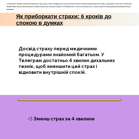
6. План дій: Створіть план дій на випадок, якщо ваш страх справдиться. Це може включати в себе регулярні медичні огляди, здоровий спосіб життя або інші
превентивні заходи. Визначивши конкретні кроки, ви зменшите відчуття безвиході та зможете впоратися з будь-якими потенційними проблемами більш
впевнено.
Як приборкати страхи: 6 кроків до
спокою в думках
Досвід страху перед медичними
процедурами знайомий багатьом. У
Телеграм достатньо 4 хвилин дихальних
технік, щоб зменшити цей страх і
відновити внутрішній спокій.
💨 Зменш страх за 4 хвилини