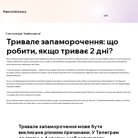
Neurolutionary
Login
Статті розділу "Знайти щастя"
Тривале запаморочення: що
робити, якщо триває 2 дні?
Якщо запаморочення триває два дні без перерви, важливо не ігнорувати цей симптом. Першим кроком є оцінка ситуації: зверніть увагу на супутні симптоми,
такі як головний біль, нудота, порушення слуху, слабкість або проблеми з координацією. Якщо ви відчуваєте будь-які з цих додаткових симптомів, це
може свідчити про серйознішу проблему.
У такому випадку, найкраще рішення — звернутися до лікаря. Запишіться на прийом до терапевта або невропатолога, який проведе обстеження та
поставить діагноз. Лікар може призначити аналізи, такі як аналізи крові, МРТ або КТ, щоб виключити серйозні стани, такі як інсульт, інфекції або проблеми з
внутрішнім вухом.
На час очікування медичної допомоги спробуйте зменшити активність, уникайте різких рухів і змініть положення тіла, щоб не погіршити стан. Якщо ви
відчуваєте сильний дискомфорт, можна вжити безрецептурні препарати для полегшення симптомів, але обов'язково проконсультуйтеся з лікарем перед
їх використанням.
Також важливо підтримувати водний баланс, оскільки зневоднення може посилити запаморочення. Пийте достатню кількість води, але уникайте алкоголю
та кофеїну, які можуть погіршити ситуацію.
Якщо запаморочення супроводжується сильним болем у грудях, утрудненнями дихання або втратою свідомості, терміново викликайте швидку допомогу.
Не відкладайте візит до лікаря, якщо стан не покращується або якщо виникають нові симптоми.
Тривале запаморочення може бути
викликане різними причинами. У Телеграм