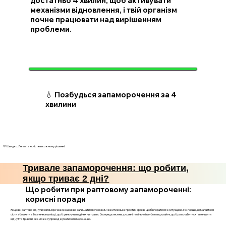
достатньо 4 хвилин, щоб активувати
механізми відновлення, і твій організм
почне працювати над вирішенням
проблеми.
💧 Позбудься запаморочення за 4
хвилини
💛 Швидко. Легко. І з ясністю в кожному рішенні.
Тривале запаморочення: що робити,
якщо триває 2 дні?
Що робити при раптовому запамороченні:
корисні поради
Якщо ви раптово відчули запаморочення, важливо залишатися спокійним і вжити кілька простих кроків, щоб впоратися з ситуацією. По-перше, намагайтеся
сісти або лягти в безпечному місці, щоб уникнути падіння чи травм. Зосередьтеся на диханні: повільно і глибоко вдихайте, щоб розслабитися і зменшити
відчуття тривоги, яке може супроводжувати запаморочення.