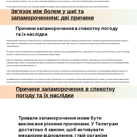
можуть вплинути на якість сну, що також негативно відбивається на загальному стані і може поглибити відчуття запаморочення.
Отже, зв’язок між болем у шиї і запамороченням є складним і багатогранним, включаючи як фізіологічні, так і психологічні аспекти.
Зв'язок між болем у шиї та
запамороченням: дві причини
Причини запаморочення в спекотну погоду
та їх наслідки
Паморочення голови під час спеки може бути спричинене кількома факторами. По-перше, в умовах високих температур організм втрачає велику кількість
води через потовиділення, що може призвести до зневоднення. Це, в свою чергу, знижує об'єм крові та погіршує кровообіг, що може викликати
запаморочення.
По-друге, спека може викликати розширення кровоносних судин, що знижує артеріальний тиск. Зниження тиску може спричинити недостатнє постачання
кисню до головного мозку, що також може викликати паморочення.
Крім того, підвищена температура навколишнього середовища може призвести до перегріву організму. У відповідь на це тіло активізує механізми
терморегуляції, такі як потовиділення, але якщо ці механізми не справляються, може розвинутися тепловий удар, який супроводжується запамороченням,
нудотою і навіть втратами свідомості.
Також важливо враховувати, що під час спеки знижується здатність організму до концентрації, що може вплинути на координацію і викликати відчуття
легкого запаморочення. Якщо людина не звикла до високих температур або проводить багато часу на сонці, ризик виникнення паморочення зростає.
На завершення, запаморочення під час спеки може бути сигналом про те, що організм потребує відновлення водного балансу, охолодження та відпочинку.
Тому в спекотну погоду важливо дотримуватися режиму пиття, уникати фізичних навантажень на відкритому повітрі та шукати тінь або прохолодні місця.
Причини запаморочення в спекотну
погоду та їх наслідки
Тривале запаморочення може бути
викликане різними причинами. У Телеграм
достатньо 4 хвилин, щоб активувати
механізми відновлення, і твій організм