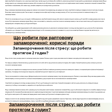
Далі спробуйте з’ясувати, чи є у вас інші симптоми, такі як нудота, потіння, або слабкість. Це може допомогти зрозуміти, що викликало запаморочення. Якщо
ви відчуваєте, що запаморочення не зникає або посилюється, або якщо воно супроводжується серйозними симптомами, такими як сильний головний біль,
проблеми з мовленням, або зміни зору, негайно зверніться за медичною допомогою.
Якщо запаморочення викликане швидкою зміною положення тіла (наприклад, ви швидко встали), спробуйте повільно повернутися в початкову позицію.
Важливо уникати різких рухів. Також варто зосередитися на фіксації погляду на нерухомому об'єкті, що може допомогти зменшити відчуття
запаморочення.
Після того, як ви відчуєте, що ситуація стабілізувалася, спробуйте випити води або легкого неалкогольного напою, щоб запобігти зневодненню, яке також
може бути причиною запаморочення. Якщо у вас є можливість, запишіть, коли і як почалося запаморочення, а також інші симптоми, щоб поділитися цією
інформацією з лікарем, якщо це буде необхідно.
Не забувайте, що деякі медикаменти або зміни в режимі дня можуть викликати запаморочення, тож якщо ви підозрюєте, що це може бути причиною,
обговоріть це з лікарем. Регулярні відвідування лікаря та обстеження допоможуть виявити і усунути можливі проблеми зі здоров'ям, які можуть
призводити до запаморочення.
Що робити при раптовому
запамороченні: корисні поради
Запаморочення після стресу: що робити
протягом 2 годин?
Якщо після стресу ви відчуваєте запаморочення, яке триває близько двох годин, важливо вжити певних заходів для полегшення стану.
По-перше, знайдіть безпечне місце, де ви можете сісти або лягти. Це допоможе уникнути падінь або травм. Уникайте різких рухів, оскільки це може
посилити запаморочення.
По-друге, постарайтеся зосередитися на своєму диханні. Глибоке і повільне дихання допоможе зменшити тривогу та нормалізувати фізіологічні реакції
організму. Зосередьтеся на вдихах і видихах, намагайтеся дихати через носа, а не через рот.
Також можна випити склянку води. Дегідратація може посилити запаморочення, тому підтримка водного балансу є важливою. Якщо ви нещодавно не їли,
легкий перекус може допомогти, оскільки низький рівень цукру в крові також може викликати запаморочення.
Спробуйте зосередити погляд на нерухомому об'єкті, щоб зменшити симптоми. Уникайте яскравого світла і шуму, які можуть погіршити ваше
самопочуття. Якщо є можливість, закрийте очі і спробуйте розслабитися.
Якщо запаморочення не зникає або супроводжується іншими симптомами, такими як головний біль, нудота або втрати свідомості, потрібно звернутися до
лікаря для обстеження. Важливо виключити серйозні медичні причини. У разі повторюваних епізодів запаморочення рекомендується вести щоденник, де
ви будете записувати обставини, які передували симптомам, щоб допомогти лікарю в діагностиці.
Нарешті, після того як запаморочення зникне, подумайте над методами управління стресом. Практики, такі як медитація, йога чи фізичні вправи, можуть
допомогти зменшити загальний рівень стресу і запобігти подібним епізодам у майбутньому.
Запаморочення після стресу: що робити
протягом 2 годин?