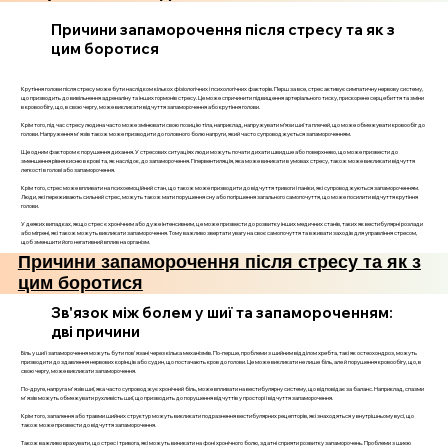
Причини запаморочення після стресу та як з
цим боротися
Крутіння голови після стресу може бути наслідком кількох фізіологічних і психологічних факторів. Перш за все, стрес активує симпатичну нервову систему,
що призводить до вивільнення адреналіну та інших гормонів стресу. Це може спричинити підвищення артеріального тиску, прискорене серцебиття та зміни
в кровообігу, що, в свою чергу, може викликати відчуття запаморочення або крутіння голови.
Крім того, під час стресу людина часто може змінювати свою позицію тіла, наприклад, напружувати м’язи шиї та плечей, що може обмежувати кровообіг до
голови. Напруження м'язів також може призводити до головного болю напруги, який часто супроводжується запамороченням.
Ще одним фактором є порушення дихання. У стресових ситуаціях люди можуть почати дихати швидше або поверхнево, що може призвести до
зменшення рівня кисню в крові та, як наслідок, до запаморочення. Гіпервентиляція, яка може виникати в умовах стресу, також може викликати відчуття
легкості в голові або запаморочення.
Крім того, стрес може впливати на психоемоційний стан, що також може призводити до відчуття тривоги і паніки, які супроводжуються запамороченням.
Люди, які переживають сильний стрес, можуть також мати порушення сну або погіршення загального самопочуття, що може посилити відчуття крутіння
голови.
У деяких випадках, якщо стрес є хронічним або дуже інтенсивним, це може призвести до розвитку інших медичних станів, таких як вестибулярні розлади
або мігрені, які також можуть викликати запаморочення. Тому важливо звертати увагу на своє самопочуття та вживати заходів для управління стресом,
щоб зменшити його негативний вплив на організм.
Причини запаморочення після стресу та як з
цим боротися
Зв'язок між болем у шиї та запамороченням:
дві причини
Біль у шиї і запаморочення можуть бути пов'язані через кілька механізмів. По-перше, проблеми з шийним відділом хребта, такі як остеохондроз, можуть
призводити до здавлення нервових корінців або судин, що постачають кров до голови. Це може викликати не лише біль, але й порушення кровообігу, що, в
свою чергу, може викликати запаморочення.
По-друге, напруга м'язів шиї, яка часто супроводжує хронічний біль, може впливати на вестибулярну систему, що відповідає за баланс. Наприклад, спазми
м'язів можуть обмежувати рухливість шиї, що призводить до порушення відчуттів у просторі і відчуття запаморочення.
Крім того, запалення або травми шийних структур можуть викликати подразнення вестибулярних рецепторів, які знаходяться у внутрішньому вусі, що
також може призвести до відчуття запаморочення.
Також важливо врахувати, що стрес і тривога, які можуть виникати на фоні хронічного болю, здатні сприяти розвитку запаморочень. Проблеми з шиєю