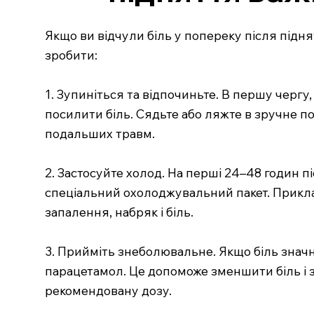
Якщо ви відчули біль у попереку після підня
зробити:
1. Зупиніться та відпочиньте. В першу чергу,
посилити біль. Сядьте або ляжте в зручне п
подальших травм.
2. Застосуйте холод. На перші 24–48 годин 
спеціальний охолоджувальний пакет. Прикла
запалення, набряк і біль.
3. Прийміть знеболювальне. Якщо біль знач
парацетамол. Це допоможе зменшити біль і 
рекомендовану дозу.