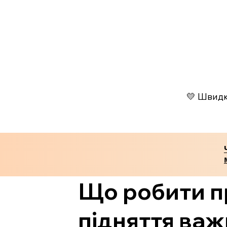
💛 Швидко
Що робити пр
підняття ва