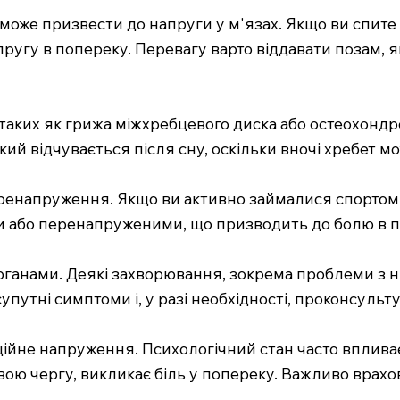
 може призвести до напруги у м'язах. Якщо ви спите 
угу в попереку. Перевагу варто віддавати позам, я
таких як грижа міжхребцевого диска або остеохондро
ий відчувається після сну, оскільки вночі хребет 
ренапруження. Якщо ви активно займалися спортом
и або перенапруженими, що призводить до болю в п
ганами. Деякі захворювання, зокрема проблеми з н
упутні симптоми і, у разі необхідності, проконсульту
йне напруження. Психологічний стан часто впливає
свою чергу, викликає біль у попереку. Важливо вра