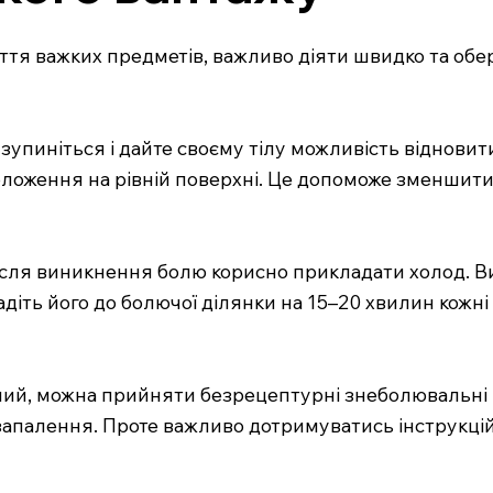
ття важких предметів, важливо діяти швидко та обер
 зупиніться і дайте своєму тілу можливість відновит
оложення на рівній поверхні. Це допоможе зменшит
після виникнення болю корисно прикладати холод. Ви
діть його до болючої ділянки на 15–20 хвилин кожн
ний, можна прийняти безрецептурні знеболювальні п
запалення. Проте важливо дотримуватись інструкцій