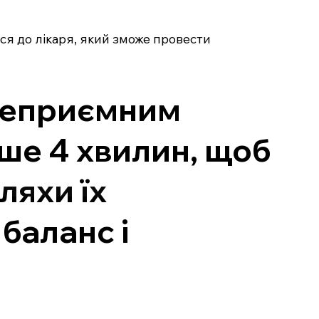
я до лікаря, який зможе провести
 неприємним
ше 4 хвилин, щоб
ляхи їх
 баланс і