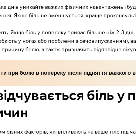
ька днів уникайте важких фізичних навантажень і буд
лення. Якщо біль не зменшується, краще проконсульт
дить. Якщо біль у попереку триває більше ніж 2-3 дн
бкість у ногах або проблеми з сечовипусканням), ва
причину болю, а також призначить відповідне лікув
ти при болю в попереку після підняття важкого 
відчувається біль у 
ичин
м різних факторів, які впливають на ваше тіло під ча