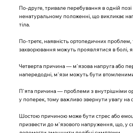
По-друге, тривале перебування в одній позі
ненатуральному положенні, що викликає напр
тіла.
По-третє, наявність ортопедичних проблем, 
захворювання можуть проявлятися в болі, як
Четверта причина — м'язова напруга або пе
напередодні, м'язи можуть бути втомленим
П'ята причина — проблеми з внутрішніми ор
у поперек, тому важливо звернути увагу на с
Шостою причиною може бути стрес або емоці
призвести до м'язового напруження, що, у 
допомогти зменшити подібні симптоми.