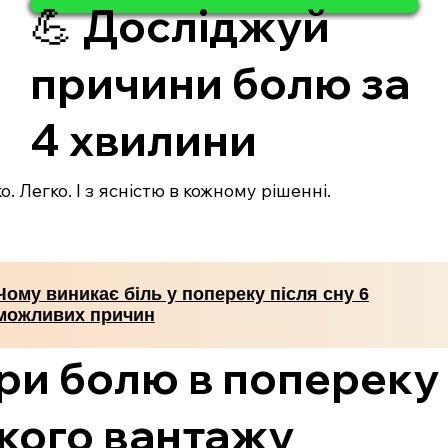
💪 Досліджуй
причини болю за
4 хвилини
. Легко. І з ясністю в кожному рішенні.
Чому виникає біль у попереку після сну 6
можливих причин
и болю в попереку 
жкого вантажу