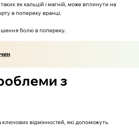
аких як кальцій і магній, може вплинути на
рту в попереку вранці.
ншення болю в попереку.
ичин
проблеми з
а ключових відмінностей, які допоможуть