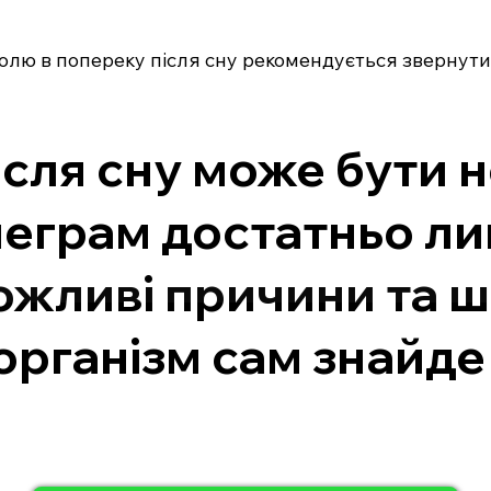
олю в попереку після сну рекомендується звернутис
після сну може бути
леграм достатньо ли
ожливі причини та ш
 організм сам знайде