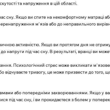
кутості та напруження в цій області.
ас сну. Якщо ви спите на некомфортному матраці аб
перенапруження м'язів або до неправильного вирівн
зичною активністю. Якщо ви протягом дня не отриму
 напруги під час сну. В результаті, вранці ви може
ення. Психологічний стрес може викликати м'язове 
 відчуваєте тривогу, це може призвести до того, що
вмами або попередніми захворюваннями. Якщо у вас 
ся під час сну, і ви прокидаєтеся з болем у поперек