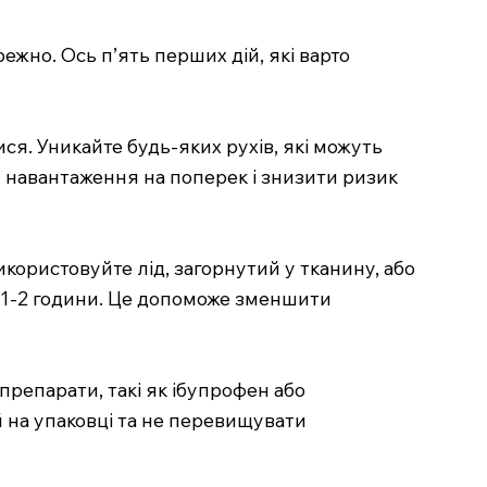
ежно. Ось п’ять перших дій, які варто
ися. Уникайте будь-яких рухів, які можуть
и навантаження на поперек і знизити ризик
користовуйте лід, загорнутий у тканину, або
і 1-2 години. Це допоможе зменшити
репарати, такі як ібупрофен або
 на упаковці та не перевищувати