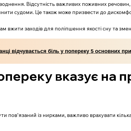
воднення. Відсутність важливих поживних речовин, т
инити судоми. Це також може призвести до дискомфо
м вжити заходів для поліпшення якості сну та зме
анці відчувається біль у попереку 5 основних пр
попереку вказує на 
ути пов’язаний із нирками, важливо врахувати кільк