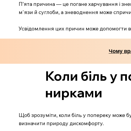
П’ята причина — це погане харчування і зне
м'язи й суглоби, а зневоднення може сприч
Усвідомлення цих причин може допомогти ва
Чому вр
Коли біль у 
нирками
Щоб зрозуміти, коли біль у попереку може б
визначити природу дискомфорту.