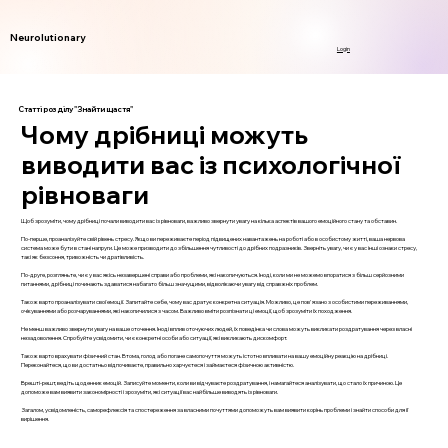
Neurolutionary
Login
Статті розділу "Знайти щастя"
Чому дрібниці можуть
виводити вас із психологічної
рівноваги
Щоб зрозуміти, чому дрібниці почали виводити вас із рівноваги, важливо звернути увагу на кілька аспектів вашого емоційного стану та обставин.
По-перше, проаналізуйте свій рівень стресу. Якщо ви переживаєте період підвищених навантажень на роботі або в особистому житті, ваша нервова
система може бути в стані напруги. Це може призводити до збільшення чутливості до дрібних подразників. Зверніть увагу, чи є у вас інші ознаки стресу,
такі як безсоння, тривожність чи дратівливість.
По-друге, розгляньте, чи є у вас якісь незавершені справи або проблеми, які накопичуються. Іноді, коли ми не можемо впоратися з більш серйозними
питаннями, дрібниці починають здаватися набагато більш значущими, відволікаючи увагу від справжніх проблем.
Також варто проаналізувати свої емоції. Запитайте себе, чому вас дратує конкретна ситуація. Можливо, це пов'язано з особистими переживаннями,
очікуваннями або розчаруваннями, які накопичилися з часом. Важливо вміти розпізнати ці емоції, щоб зрозуміти їх походження.
Не менш важливо звернути увагу на ваше оточення. Іноді вплив оточуючих людей, їх поведінка чи слова можуть викликати роздратування через власні
незадоволення. Спробуйте усвідомити, чи є конкретні особи або ситуації, які викликають дискомфорт.
Також варто врахувати фізичний стан. Втома, голод або погане самопочуття можуть істотно впливати на вашу емоційну реакцію на дрібниці.
Переконайтеся, що ви достатньо відпочиваєте, правильно харчуєтеся і займаєтеся фізичною активністю.
Врешті-решт, ведіть щоденник емоцій. Записуйте моменти, коли ви відчуваєте роздратування, і намагайтеся аналізувати, що стало їх причиною. Це
допоможе вам виявити закономірності і зрозуміти, які ситуації вас найбільше виводять із рівноваги.
Загалом, усвідомленість, саморефлексія та спостереження за власними почуттями допоможуть вам виявити корінь проблеми і знайти способи для її
вирішення.