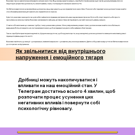
Важливо також навчитися розпізнавати сигнали свого тіла. Якщо ви відчуваєте напругу, спробуйте техніки релаксації, такі як дихальні вправи, йога чи
медитація. Ці практики допоможуть знизити рівень стресу та покращити загальне самопочуття.
Не бійтеся звертатися за професійною допомогою, якщо відчуваєте, що не справляєтеся самостійно. Психолог або терапевт може допомогти вам знайти
способи вивільнення емоцій і навчити, як справлятися зі стресом.
Крім того, важливо знаходити час для себе і займатися справами, які приносять вам задоволення. Це може бути хобі, спорт, творчість або просто
прогулянка на свіжому повітрі. Важливо заповнювати свій день активностями, які піднімають настрій і знижують рівень напруги.
Ставте собі запитання: що саме вас турбує, і чому це важливо для вас. Чітке усвідомлення джерел стресу допоможе вам знайти способи їхнього
вирішення. Вчіться говорити «ні» і встановлювати межі, щоб не перевантажувати себе зайвими обов'язками.
Також спробуйте практикувати вдячність. Щодня знаходьте час, щоб подумати про те, за що ви вдячні, це може допомогти зменшити негативні думки і
підвищити рівень радості в житті.
Важливо пам’ятати, що емоції – це нормально, і вміння їх виражати – це навичка, яку можна розвивати. Дайте собі дозвіл на відчуття і не бійтеся звертатися
до оточуючих за підтримкою.
Як звільнитися від внутрішнього
напруження і емоційного тягаря
Дрібниці можуть накопичуватися і
впливати на наш емоційний стан. У
Телеграм достатньо всього 4 хвилин, щоб
розпочати процес усунення цих
негативних впливів і повернути собі
психологічну рівновагу.