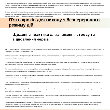
4. Практикуйте усвідомленість. Регулярна практика медитації або інших технік усвідомленості може допомогти вам краще усвідомлювати свої думки і
почуття. Відзначайте, коли виникає бажання зайнятися тією чи іншою діяльністю, і запитуйте себе, чому це відбувається. Це дозволить вам зрозуміти свої
причини і, можливо, знайти альтернативні способи задоволення своїх потреб.
5. Заохочуйте себе за успіхи. Визначте, які винагороди ви можете отримати за досягнення своїх цілей. Це може бути щось просте, як перегляд улюбленого
фільму після тижня дотримання обмежень або купівля книги, яку ви давно хотіли прочитати. Винагородження себе допоможе зберегти мотивацію і
зробить процес виходу з режиму «я не можу зупинитися» більш приємним.
П'ять кроків для виходу з безперервного
режиму дій
Щоденна практика для зниження стресу та
відновлення нервів
Щоб створити щоденну систему розвантаження нервової системи, важливо врахувати кілька ключових аспектів, які допоможуть знизити рівень стресу та
покращити загальний психоемоційний стан.
По-перше, встановіть чіткий розклад дня. Включайте в нього час для роботи, відпочинку та розваг. Регулярність у повсякденних справах дозволяє знизити
тривожність і відчуття хаосу.
По-друге, виділіть час для фізичної активності. Це може бути прогулянка на свіжому повітрі, заняття спортом або йога. Фізичні вправи допомагають
знижувати рівень кортизолу, гормону стресу, і сприяють виробленню ендорфінів.
По-третє, не забувайте про техніки релаксації. Включайте в свій графік медитацію, дихальні вправи або прогресивну м'язову релаксацію. Ці практики
допоможуть вам зосередитися на теперішньому моменті і зняти напругу.
По-четверте, контроль за інформаційним потоком є важливим. Обмежте час, проведений за переглядом новин або в соціальних мережах, щоб уникнути
перевантаження негативною інформацією.
По-п'яте, зверніть увагу на свій раціон. Збалансоване харчування, багате на вітаміни та мікроелементи, допоможе підтримувати енергію та настрій. Не
забувайте про важливість гідратації.
По-шосте, важливо мати час для хобі та занять, які приносять задоволення. Читання, малювання, музика або рукоділля можуть стати чудовими способами
розслабитися та відволіктися від повсякденних турбот.
По-сьоме, забезпечте собі достатньо сну. Якісний відпочинок є критично важливим для відновлення нервової системи. Намагайтеся дотримуватися
режиму сну, лягати спати та прокидатися в один і той же час.
На завершення, ведіть щоденник емоцій, де будете записувати свої думки, переживання та досягнення. Це допоможе вам усвідомлювати свої емоції та
справлятися з ними більш усвідомлено. Постійна практика цих простих, але ефективних методів дозволить вам створити систему, яка допоможе
розвантажити нервову систему і покращити якість життя.