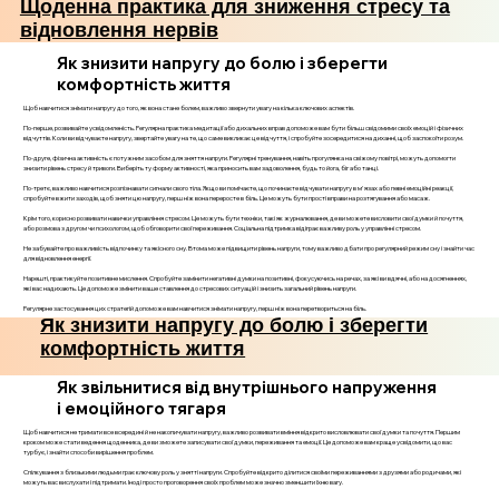
Щоденна практика для зниження стресу та
відновлення нервів
Як знизити напругу до болю і зберегти
комфортність життя
Щоб навчитися знімати напругу до того, як вона стане болем, важливо звернути увагу на кілька ключових аспектів.
По-перше, розвивайте усвідомленість. Регулярна практика медитації або дихальних вправ допоможе вам бути більш свідомими своїх емоцій і фізичних
відчуттів. Коли ви відчуваєте напругу, звертайте увагу на те, що саме викликає це відчуття, і спробуйте зосередитися на диханні, щоб заспокоїти розум.
По-друге, фізична активність є потужним засобом для зняття напруги. Регулярні тренування, навіть прогулянка на свіжому повітрі, можуть допомогти
знизити рівень стресу й тривоги. Виберіть ту форму активності, яка приносить вам задоволення, будь то йога, біг або танці.
По-третє, важливо навчитися розпізнавати сигнали свого тіла. Якщо ви помічаєте, що починаєте відчувати напругу в м'язах або певні емоційні реакції,
спробуйте вжити заходів, щоб зняти цю напругу, перш ніж вона переросте в біль. Це можуть бути прості вправи на розтягування або масаж.
Крім того, корисно розвивати навички управління стресом. Це можуть бути техніки, такі як журналювання, де ви можете висловити свої думки й почуття,
або розмова з другом чи психологом, щоб обговорити свої переживання. Соціальна підтримка відіграє важливу роль у управлінні стресом.
Не забувайте про важливість відпочинку та якісного сну. Втома може підвищити рівень напруги, тому важливо дбати про регулярний режим сну і знайти час
для відновлення енергії.
Нарешті, практикуйте позитивне мислення. Спробуйте замінити негативні думки на позитивні, фокусуючись на речах, за які ви вдячні, або на досягненнях,
які вас надихають. Це допоможе змінити ваше ставлення до стресових ситуацій і знизить загальний рівень напруги.
Регулярне застосування цих стратегій допоможе вам навчитися знімати напругу, перш ніж вона перетвориться на біль.
Як знизити напругу до болю і зберегти
комфортність життя
Як звільнитися від внутрішнього напруження
і емоційного тягаря
Щоб навчитися не тримати все всередині й не накопичувати напругу, важливо розвивати вміння відкрито висловлювати свої думки та почуття. Першим
кроком може стати ведення щоденника, де ви зможете записувати свої думки, переживання та емоції. Це допоможе вам краще усвідомити, що вас
турбує, і знайти способи вирішення проблем.
Спілкування з близькими людьми грає ключову роль у знятті напруги. Спробуйте відкрито ділитися своїми переживаннями з друзями або родичами, які
можуть вас вислухати і підтримати. Іноді просто проговорення своїх проблем може значно зменшити їхню вагу.