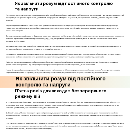
Як звільнити розум від постійного контролю
та напруги
Коли мозок не вимикає режим контролю, важливо знайти способи розслаблення та відновлення. Один із ефективних підходів – це практики уважності, такі
як медитація або дихальні вправи. Вони допомагають зосередитися на теперішньому моменті, знижуючи рівень тривоги і дозволяючи думкам текти
вільніше.
Регулярна фізична активність також може бути дуже корисною. Вона не лише покращує фізичне здоров'я, але й сприяє виробленню ендорфінів, що
підвищують настрій і зменшують стрес. Прогулянки на свіжому повітрі, заняття спортом або навіть просте розтягування можуть суттєво вплинути на
загальне самопочуття.
Сон грає ключову роль у відновленні. Якщо ви відчуваєте, що ваш мозок постійно активний, спробуйте створити рутину, яка допоможе вам заснути. Це може
включати відключення електронних пристроїв за годину до сну, використання заспокійливих ароматів, таких як лаванда, або читання книжок, які не
викликають збудження.
Також важливо знайти час для хобі або занять, які приносять задоволення. Це може бути живопис, музика, читання або кулінарія. Витрачання часу на те,
що вам подобається, може допомогти переключити увагу і зняти напругу.
Соціальна підтримка є ще одним важливим аспектом. Спілкування з друзями або близькими може стати чудовим засобом для зняття стресу. Відверті
розмови про свої переживання можуть допомогти вам зрозуміти свої думки і почуття, а також отримати новий погляд на ситуацію.
Крім того, ведення щоденника може бути корисним. Записування думок і емоцій не лише допомагає вивільнити розум, але й може сприяти кращому
розумінню ваших переживань. Це створює простір для рефлексії та дозволяє знайти нові рішення для ваших проблем.
Нарешті, якщо ви відчуваєте, що самостійно впоратися з ситуацією важко, не бійтеся звернутися за професійною допомогою. Психотерапевти можуть
надати вам інструменти та стратегії для подолання стресу та навчити вас, як управляти своїм розумом у моменти надмірного контролю.
Як звільнити розум від постійного
контролю та напруги
П'ять кроків для виходу з безперервного
режиму дій
1. Установіть свідомі обмеження. Спочатку визначте, що саме ви хочете обмежити. Це може бути час, проведений за певною діяльністю, або кількість
споживаних продуктів. Наприклад, якщо ви хочете зменшити час, проведений за гаджетами, виріште, скільки годин на день ви готові витратити на це.
Запишіть ці обмеження, щоб мати наочний нагадування про свої цілі.
2. Створіть план дій. Визначте конкретні кроки, які допоможуть вам досягти своїх цілей. Це може включати розклад, де ви чітко зазначите, коли і чим
будете займатися. Наприклад, якщо ви хочете зменшити час перегляду телевізора, заплануйте альтернативні заняття, такі як читання або прогулянки, у ті
ж години.
3. Встановіть тригери для зміни поведінки. Визначте ситуації або емоції, які зазвичай призводять до вашої звички «я не можу зупинитися». Наприклад, якщо
ви помічаєте, що після важкого дня вам хочеться заїсти стрес, спробуйте замість цього зробити кілька хвилин медитації або фізичних вправ. Таким чином,
ви створите нові асоціації, які допоможуть змінити поведінку.