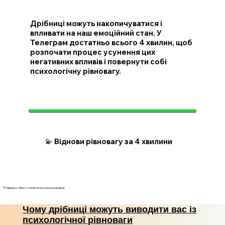
Дрібниці можуть накопичуватися і
впливати на наш емоційний стан. У
Телеграм достатньо всього 4 хвилин, щоб
розпочати процес усунення цих
негативних впливів і повернути собі
психологічну рівновагу.
💫 Віднови рівновагу за 4 хвилини
💛 Швидко. Легко. І з ясністю в кожному рішенні.
Чому дрібниці можуть виводити вас із
психологічної рівноваги