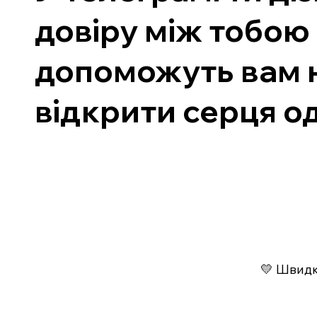
довіру між тобою 
допоможуть вам н
відкрити серця о
💛 Швидко