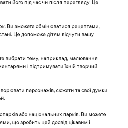
ати його під час чи після перегляду. Це
зок. Ви зможете обмінюватися рецептами,
стані. Це допоможе дітям відчути вашу
ете вибрати тему, наприклад, малювання
оментарями і підтримувати їхній творчий
бговорювати персонажів, сюжети та свої думки
й.
оопарків або національних парків. Ви можете
ми, що зробить цей досвід цікавим і