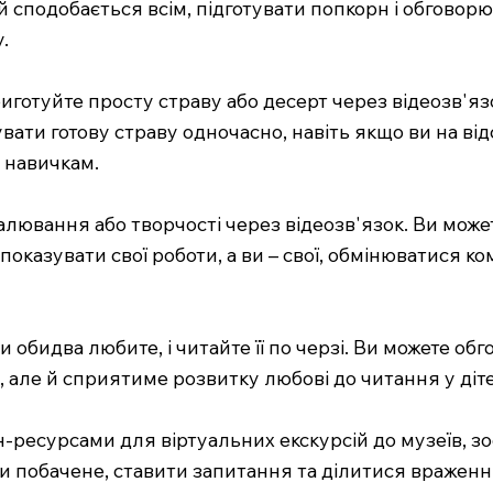
 сподобається всім, підготувати попкорн і обговорюв
.
риготуйте просту страву або десерт через відеозв'я
ати готову страву одночасно, навіть якщо ви на від
 навичкам.
малювання або творчості через відеозв'язок. Ви мож
показувати свої роботи, а ви – свої, обмінюватися к
ви обидва любите, і читайте її по черзі. Ви можете о
, але й сприятиме розвитку любові до читання у діте
йн-ресурсами для віртуальних екскурсій до музеїв, з
и побачене, ставити запитання та ділитися враження