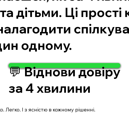
та дітьми. Ці прості
алагодити спілкува
дин одному.
💬 Віднови довіру
за 4 хвилини
. Легко. І з ясністю в кожному рішенні.