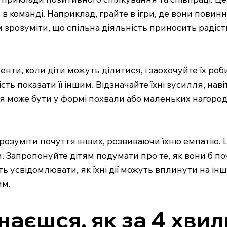
в команді. Наприклад, грайте в ігри, де вони повин
м зрозуміти, що спільна діяльність приносить радість
нти, коли діти можуть ділитися, і заохочуйте їх роби
ть показати її іншим. Відзначайте їхні зусилля, нав
я може бути у формі похвали або маленьких нагород
зрозуміти почуття інших, розвиваючи їхню емпатію. 
. Запропонуйте дітям подумати про те, як вони б по
ть усвідомлювати, як їхні дії можуть вплинути на інш
им.
знаєшся, як за 4 хв