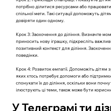
потрібно ділитися ресурсами або працювати 
спільної мети. Такі ситуації допоможуть дітя
довіряти один одному.
Крок 3: Заохочення до діління. Визначте моме
приносить нову іграшку, підкресліть важливіс
позитивний контекст для діління. Заохоченн
поведінки.
Крок 4: Розвиток емпатії. Допоможіть дітям 
яких хтось потребує допомоги або підтримки
спонукати їх до діління, оскільки вони почну
ілюструють ці теми, також може бути корисн
У Телеграмі ти ді