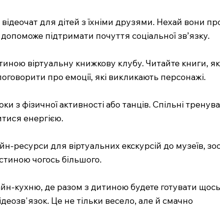
е відеочат для дітей з їхніми друзями. Нехай вони п
допоможе підтримати почуття соціальної зв’язку.
тиною віртуальну книжкову клубу. Читайте книги, які
оговорити про емоції, які викликають персонажі.
оки з фізичної активності або танців. Спільні трену
итися енергією.
йн-ресурси для віртуальних екскурсій до музеїв, зо
астиною чогось більшого.
айн-кухню, де разом з дитиною будете готувати щось
еозв'язок. Це не тільки весело, але й смачно