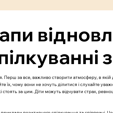
апи віднов
пілкуванні 
я. Перш за все, важливо створити атмосферу, в якій
те їх, чому вони не хочуть ділитися і слухайте уваж
і стоять за цим. Діти можуть відчувати страх, ревнощ
 приклади позитивного спілкування та співпраці. Це