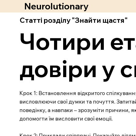
Neurolutionary
Статті розділу "Знайти щастя"
Чотири ет
довіри у с
Крок 1: Встановлення відкритого спілкуванн
висловлюючи свої думки та почуття. Запитай
поведінку, а навпаки – зрозуміти причини, як
допомогти їм висловити свої емоції.
Крок 2: Приклади співпраці. Показуйте дітям