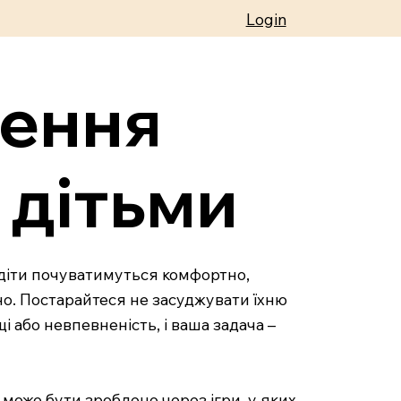
Login
лення
з дітьми
 діти почуватимуться комфортно,
но. Постарайтеся не засуджувати їхню
і або невпевненість, і ваша задача –
 може бути зроблено через ігри, у яких