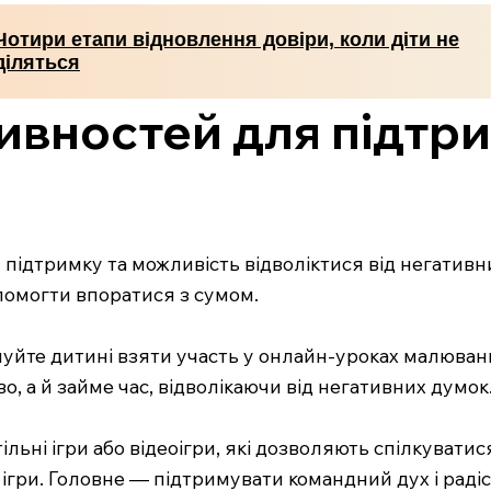
Чотири етапи відновлення довіри, коли діти не
діляться
ивностей для підтри
 підтримку та можливість відволіктися від негативни
помогти впоратися з сумом.
онуйте дитині взяти участь у онлайн-уроках малюва
о, а й займе час, відволікаючи від негативних думок
тільні ігри або відеоігри, які дозволяють спілкуват
і ігри. Головне — підтримувати командний дух і раді