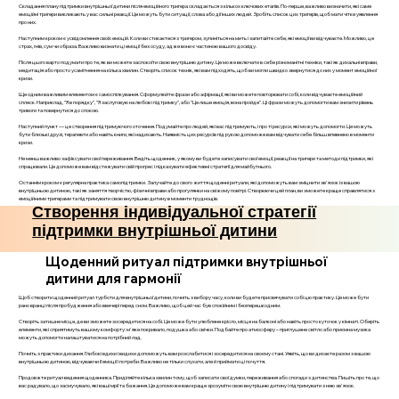
Складання плану підтримки внутрішньої дитини після емоційного тригера складається з кількох ключових етапів. По-перше, важливо визначити, які саме
емоційні тригери викликають у вас сильні реакції. Це можуть бути ситуації, слова або дії інших людей. Зробіть список цих тригерів, щоб мати чітке уявлення
про них.
Наступним кроком є усвідомлення своїх емоцій. Коли ви стикаєтеся з тригером, зупиніться на мить і запитайте себе, які емоції ви відчуваєте. Можливо, це
страх, гнів, сум чи образа. Важливо визнати ці емоції без осуду, адже вони є частиною вашого досвіду.
Після цього варто подумати про те, як ви можете заспокоїти свою внутрішню дитину. Це може включати в себе різноманітні техніки, такі як дихальні вправи,
медитація або просто усамітнення на кілька хвилин. Створіть список технік, які вам підходять, щоб ви могли швидко звернутися до них у момент емоційної
кризи.
Ще одним важливим елементом є самоспілкування. Сформулюйте фрази або афірмації, які ви можете повторювати собі, коли відчуваєте емоційний
сплеск. Наприклад, "Я в порядку", "Я заслуговую на любов і підтримку", або "Це лише емоція, вона пройде". Ці фрази можуть допомогти вам знизити рівень
тривоги та повернутися до спокою.
Наступний пункт — це створення підтримуючого оточення. Подумайте про людей, які вас підтримують, і про ті ресурси, які можуть допомогти. Це можуть
бути близькі друзі, терапевти або навіть книги, які надихають. Наявність цих ресурсів під рукою допоможе вам відчувати себе більш впевнено в моменти
кризи.
Не менш важливо зафіксувати свої переживання. Ведіть щоденник, у якому ви будете записувати свої емоції, реакції на тригери та методи підтримки, які
спрацювали. Це допоможе вам відстежувати свій прогрес і підказувати ефективні стратегії для майбутнього.
Останнім кроком є регулярна практика самопідтримки. Залучайте до свого життя щоденні ритуали, які допоможуть вам зміцнити зв'язок із вашою
внутрішньою дитиною, такі як заняття творчістю, фізичні вправи або прогулянки на свіжому повітрі. Створюючи цей план, ви зможете краще справлятися з
емоційними тригерами та підтримувати свою внутрішню дитину в моменти труднощів.
Створення індивідуальної стратегії
підтримки внутрішньої дитини
Щоденний ритуал підтримки внутрішньої
дитини для гармонії
Щоб створити щоденний ритуал турботи для внутрішньої дитини, почніть з вибору часу, коли ви будете присвячувати собі цю практику. Це може бути
рано вранці після пробудження або ввечері перед сном. Важливо, щоб цей час був спокійним і безперешкодним.
Створіть затишне місце, де ви зможете зосередитися на собі. Це може бути улюблене крісло, місце на балконі або навіть просто куточок у кімнаті. Оберіть
елементи, які сприятимуть вашому комфорту: м'яке покривало, подушка або свічки. Подбайте про атмосферу – приглушене світло або приємна музика
можуть допомогти налаштуватися на потрібний лад.
Почніть з практики дихання. Глибокі вдихи і видихи допоможуть вам розслабитися і зосередитися на своєму стані. Уявіть, що ви дихаєте разом з вашою
внутрішньою дитиною, відчуваючи її емоції і потреби. Важливо не тільки слухати, але й приймати ці почуття.
Продовжте ритуал ведення щоденника. Приділяйте кілька хвилин тому, щоб записати свої думки, переживання або спогади з дитинства. Пишіть про те, що
вас радувало, що засмучувало, які ваші мрії та бажання. Це допоможе вам краще зрозуміти свою внутрішню дитину і підтримувати з нею зв'язок.