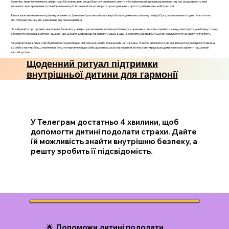
Включіть творчі елементи в свій ритуал. Можливо, вам сподобається малювати, ліпити або займатися іншими видами мистецтва. Це дозволить вам
виразити свою креативність і вивільнити емоції. Не намагайтеся створити щось ідеальне – просто дайте волю своїй фантазії.
Також важливо включити фізичну активність. Це може бути легка йога, танці або прогулянка на свіжому повітрі. Рух допоможе вам з'єднатися з тілом і
відчути радість, яку відчуває ваша внутрішня дитина.
Не забувайте про прояви самоповаги. Включіть у свій ритуал моменти, коли ви робите щось приємне для себе – прийміть ванну, приготуйте улюблену страву
або просто насолоджуйтеся чашкою чаю. Ці маленькі радощі підживлять вашу душу і дозволять вам відчути, що ви заслуговуєте на увагу та турботу.
Регулярність важлива. Спробуйте практикувати цей ритуал щодня або кілька разів на тиждень. З часом ви помітите, як зміни в настрої, емоціях і ставленні
до себе стануть більш помітними. Будьте терплячими до себе, адже процес встановлення зв'язку з внутрішньою дитиною може зайняти час, але він
вартий зусиль.
Щоденний ритуал підтримки
внутрішньої дитини для гармонії
У Телеграм достатньо 4 хвилини, щоб
допомогти дитині подолати страхи. Дайте
їй можливість знайти внутрішню безпеку, а
решту зробить її підсвідомість.
🌟 Допоможи дитині подолати