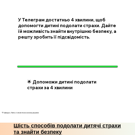
У Телеграм достатньо 4 хвилини, щоб
допомогти дитині подолати страхи. Дайте
їй можливість знайти внутрішню безпеку, а
решту зробить її підсвідомість.
🌟 Допоможи дитині подолати
страхи за 4 хвилини
💛 Швидко. Легко. І з ясністю в кожному рішенні.
Шість способів подолати дитячі страхи
та знайти безпеку