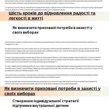
5. Будьте присутніми у моменті. Зосередьтеся на теперішньому, практикуючи усвідомленість. Це можна зробити через медитацію, дихальні практики або
прості прогулянки на природі. Усвідомлення моменту допоможе вам відчути легкість і радість у простих речах.
6. Ставтеся до життя з легкістю. Намагайтеся не сприймати все занадто серйозно. Вчіться сміятися з власних помилок та знаходити гумор у повсякденних
ситуаціях. Дозвольте собі бути неідеальним і приймайте всі прояви життя з відкритим серцем.
Шість кроків до відновлення радості та
легкості в житті
Як визначити приховані потреби в захисті у
своїх виборах
Щоб розпізнати незакриту потребу в захисті, яка впливає на ваші вибори, варто звернути увагу на кілька ключових аспектів вашого емоційного та
поведінкового стану.
По-перше, проаналізуйте свої страхи і тривоги. Якщо ви часто відчуваєте занепокоєння або невпевненість у безпеці, це може свідчити про незакриту
потребу в захисті. Зверніть увагу на ситуації, в яких ви відчуваєте найбільшу напругу. Часто ці відчуття виникають у відповідь на певні тригери, такі як
конфлікти, незнайомі обставини або загрози вашій репутації.
По-друге, оцініть ваші взаємини з іншими людьми. Якщо ви схильні уникати близькості або, навпаки, надмірно залежати від інших, це також може бути
ознакою незадоволеної потреби в захисті. Наприклад, якщо ви постійно шукаєте підтвердження своїх дій або намагаєтеся контролювати оточення, це
може вказувати на те, що ви намагаєтеся компенсувати внутрішню невпевненість.
По-третє, зверніть увагу на свої рішення. Якщо ви часто обираєте безпечні або консервативні варіанти, уникаючи ризиків, це може свідчити про те, що ваша
потреба в захисті домінує у ваших виборах. Наприклад, якщо ви відмовляєтеся від нових можливостей через страх невдачі, це може бути знаком того, що
ви намагаєтеся захистити себе від емоційного болю.
Також корисно вести щоденник, у якому ви будете записувати свої емоції, реакції та рішення в різних ситуаціях. Це допоможе вам виявити патерни
поведінки та зрозуміти, які з ваших виборів обумовлені незакритою потребою в захисті.
Зрештою, важливо звертатися до професіоналів, якщо ви відчуваєте, що не можете самостійно впоратися з цими питаннями. Психотерапія може
допомогти вам глибше зрозуміти свої потреби, навчитися їх задовольняти та приймати більш усвідомлені рішення.
Як визначити приховані потреби в захисті у
своїх виборах
Створення індивідуальної стратегії
підтримки внутрішньої дитини