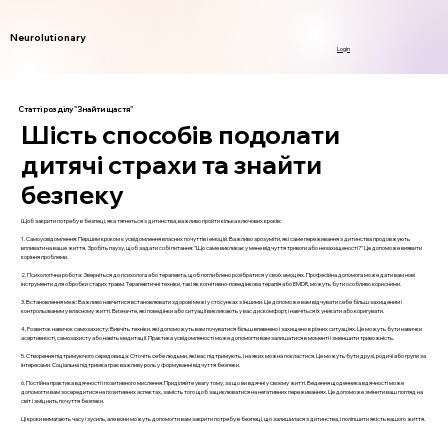
Neurolutionary
Login
Статті розділу "Знайти щастя"
Шість способів подолати
дитячі страхи та знайти
безпеку
Щоб закрити потребу в безпеці, яка тягнеться з дитинства, важливо пройти кілька ключових кроків:
1. Самоусвідомлення: Першим кроком є усвідомлення власних почуттів і емоцій. Важливо зрозуміти, які саме переживання з дитинства продовжують
впливати на ваше життя. Зробіть паузу, щоб задати собі питання: "Що саме викликає у мене відчуття тривоги або незахищеності?" Це допоможе виявити
коріння проблеми.
2. Психологічна робота: Зверніться до психолога або терапевта, щоб поглиблено розібратися у своїх емоціях. Професійна допомога може дати вам нові
інструменти для обробки старих травм. Терапевтичні техніки, такі як когнітивно-поведінкова терапія або EMDR, можуть бути особливо корисними.
3. Встановлення меж: Важливо навчитися встановлювати здорові межі у стосунках з іншими. Це допоможе вам відчувати себе більш захищеним і
контрольованим у власному житті. Визначте, які поведінки або ситуації викликають у вас дискомфорт, і навчіться їх уникати або коригувати.
4. Розвиток навичок самозахисту: Вивчіть техніки, які допоможуть вам почуватися більш впевнено і захищено в різних ситуаціях. Це можуть бути навички
асертивності, самозахисту або навіть медитації. Практика усвідомленості може допомогти вам залишатися в моменті і зменшити тривожність.
5. Створення підтримуючого середовища: Оточіть себе людьми, які вас підтримують, і на яких можна покластися. Це можуть бути друзі, родичі або групи за
інтересами. Соціальна підтримка грає важливу роль у формуванні відчуття безпеки.
6. Постійна практика вдячності і позитивного мислення: Приділяйте увагу тому, за що ви вдячні у своєму житті. Ведення щоденника вдячності може
допомогти вам зосередитися на позитивних аспектах, замість того щоб зациклюватися на негативних переживаннях. Це допоможе змінити ваш погляд на
світ і зміцнить почуття безпеки.
Ці кроки вимагають часу і зусиль, але вони можуть допомогти вам закрити потребу в безпеці, що залишилася з дитинства, і поліпшити якість вашого життя.