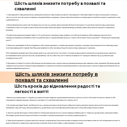
Шість шляхів знизити потребу в похвалі та
схваленні
1. Самосвідомість: Першим кроком до зменшення залежності від похвали є розвиток самосвідомості. Важливо звертати увагу на свої думки та емоції, а
також на те, як часто ви шукаєте зовнішнє схвалення. Ведіть щоденник, у якому записуйте моменти, коли відчуваєте потребу в похвалі, та аналізуйте, чому
це відбувається.
2. Визначення власних цінностей: Зосередьтесь на тому, що для вас дійсно важливо. Визначте свої цінності та цілі, які не залежать від думки інших.
Створення особистого кодексу цінностей допоможе вам знайти внутрішнє задоволення від досягнень, навіть якщо вони не отримують зовнішнього
визнання.
3. Розвиток внутрішньої мотивації: Замість того, щоб шукати схвалення ззовні, знайдіть способи, як мотивувати себе зсередини. Це може бути
самовдосконалення, досягнення особистих цілей або просто задоволення від процесу. Ставте собі питання: "Чому я це роблю?" і "Які вигоди я отримую від
цього?".
4. Практика самоприйняття: Вчіться приймати себе такими, якими ви є, зі своїми недоліками і сильними сторонами. Це може включати в себе медитацію,
позитивні афірмації або терапію. Чим більше ви приймаєте себе, тим менше будете залежати від зовнішнього схвалення.
5. Встановлення здорових меж: Якщо ви відчуваєте, що залучаєтеся до токсичних стосунків, де ваша цінність визначається думкою інших, навчіться
встановлювати межі. Це може бути як у професійному, так і в особистому житті. Навчіться говорити "ні" і захищати свій простір, що дозволить вам
зосередитися на собі.
6. Підтримка оточення: Оточуйте себе людьми, які підтримують вас і цінують ваші досягнення незалежно від зовнішніх ознак схвалення. Підтримка друзів
та рідних може допомогти зміцнити вашу впевненість і зменшити потребу в похвалі. Відзначайте успіхи один одного, але не зосереджуйтеся виключно на
зовнішніх виявленнях вдячності.
Шість шляхів знизити потребу в
похвалі та схваленні
Шість кроків до відновлення радості та
легкості в житті
1. Визначте джерела радості. Згадайте, що приносило вам справжнє задоволення в минулому. Це можуть бути хобі, заняття спортом, творчість або
спілкування з певними людьми. Запишіть ці активності та спробуйте відтворити їх у своєму житті.
2. Встановіть регулярні "ігрові" сесії. Визначте час у своєму розкладі, коли ви будете займатися чимось веселим і легким. Це може бути гра в настільні ігри,
малювання, танці або будь-яка інша діяльність, що викликає у вас позитивні емоції. Важливо дати собі дозвіл на відпочинок і розваги.
3. Залучіть друзів або родину. Спільні заняття з близькими людьми можуть значно підвищити рівень радості. Запросіть друзів на ігри, спільні прогулянки
або вечірки, де ви зможете ділитися сміхом і позитивом. Соціальна взаємодія є потужним джерелом радості.
4. Практикуйте вдячність. Щодня записуйте три речі, за які ви вдячні. Це допоможе вам зосередитися на позитивних аспектах життя і відновити контакт із
радістю. Вдячність змінює вашу перспективу і дозволяє бачити світло навіть у найскладніших ситуаціях.