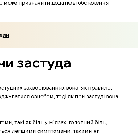
ар може призначити додаткові обстеження
один
чи застуда
ростудних захворюваннях вона, як правило,
джуватися ознобом, тоді як при застуді вона
и, такі як біль у м'язах, головний біль,
ється легшими симптомами, такими як