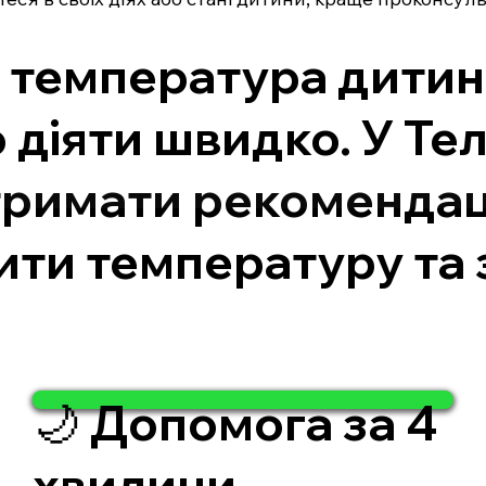
и температура дитин
о діяти швидко. У Те
римати рекомендації
ти температуру та
🌙 Допомога за 4
хвилини