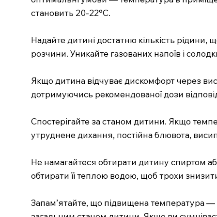
становить 20-22°C.
Надайте дитині достатню кількість рідини, 
розчини. Уникайте газованих напоїв і солодки
Якщо дитина відчуває дискомфорт через вис
дотримуючись рекомендованої дози відповідн
Спостерігайте за станом дитини. Якщо темпе
утруднене дихання, постійна блювота, висип
Не намагайтеся обтирати дитину спиртом або
обтирати її теплою водою, щоб трохи знизит
Запам’ятайте, що підвищена температура — ц
загальним станом дитини. Якщо ви сумніваєте