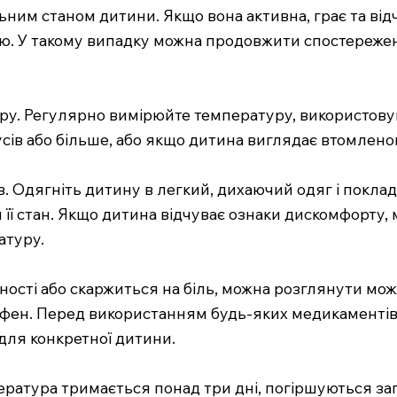
ьним станом дитини. Якщо вона активна, грає та від
ою. У такому випадку можна продовжити спостережен
у. Регулярно вимірюйте температуру, використовуюч
ів або більше, або якщо дитина виглядає втомленою
. Одягніть дитину в легкий, дихаючий одяг і поклад
и її стан. Якщо дитина відчуває ознаки дискомфорту,
атуру.
чності або скаржиться на біль, можна розглянути м
рофен. Перед використанням будь-яких медикаментів
 для конкретної дитини.
ература тримається понад три дні, погіршуються заг