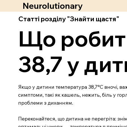
Neurolutionary
Статті розділу "Знайти щастя"
Що робит
38,7 у дит
Якщо у дитини температура 38,7°C вночі, важ
симптоми, такі як кашель, нежить, біль у го
проблеми з диханням.
Переконайтеся, що дитина не перегріта: зні
оптимальні умови — температура в приміще