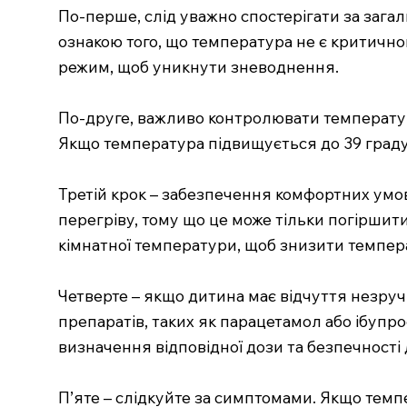
По-перше, слід уважно спостерігати за загал
ознакою того, що температура не є критичн
режим, щоб уникнути зневоднення.
По-друге, важливо контролювати температур
Якщо температура підвищується до 39 градус
Третій крок – забезпечення комфортних умов
перегріву, тому що це може тільки погіршит
кімнатної температури, щоб знизити темпер
Четверте – якщо дитина має відчуття незру
препаратів, таких як парацетамол або ібуп
визначення відповідної дози та безпечності
П’яте – слідкуйте за симптомами. Якщо темп