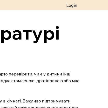
Login
ратурі
рто перевірити, чи є у дитини інші
иглядає стомленою, дратівливою або має
у в кімнаті. Важливо підтримувати
 Зазвичай рекомендована температура