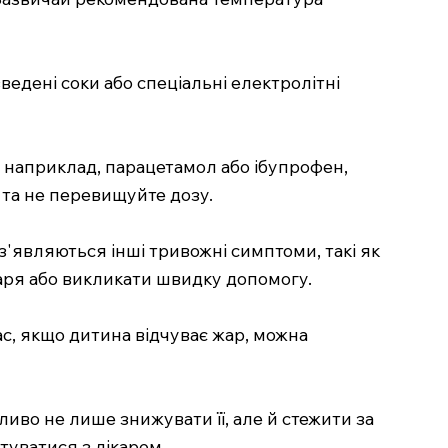
едені соки або спеціальні електролітні
 наприклад, парацетамол або ібупрофен,
 та не перевищуйте дозу.
з'являються інші тривожні симптоми, такі як
каря або викликати швидку допомогу.
с, якщо дитина відчуває жар, можна
иво не лише знижувати її, але й стежити за
туватися з лікарем.