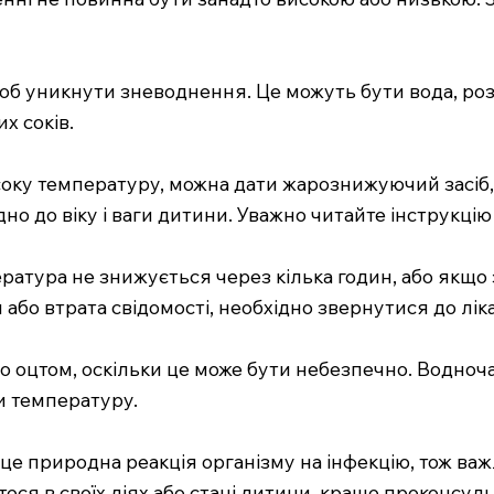
щоб уникнути зневоднення. Це можуть бути вода, розв
х соків.
оку температуру, можна дати жарознижуючий засіб,
о до віку і ваги дитини. Уважно читайте інструкцію
ратура не знижується через кілька годин, або якщо 
 або втрата свідомості, необхідно звернутися до лі
 оцтом, оскільки це може бути небезпечно. Водноча
и температуру.
е природна реакція організму на інфекцію, тож важл
ся в своїх діях або стані дитини, краще проконсуль