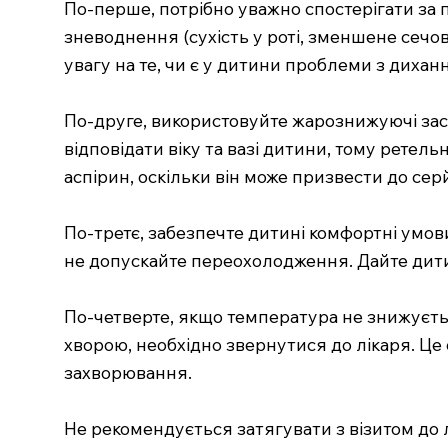
По-перше, потрібно уважно спостерігати за п
зневоднення (сухість у роті, зменшене сечов
увагу на те, чи є у дитини проблеми з дихан
По-друге, використовуйте жарознижуючі за
відповідати віку та вазі дитини, тому ретел
аспірин, оскільки він може призвести до сер
По-третє, забезпечте дитині комфортні умови
не допускайте переохолодження. Дайте дитин
По-четверте, якщо температура не знижуєть
хворою, необхідно звернутися до лікаря. Це
захворювання.
Не рекомендується затягувати з візитом до 