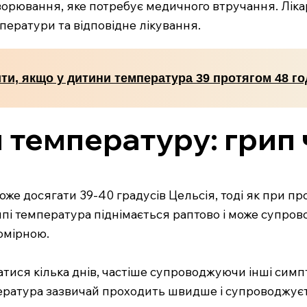
хворювання, яке потребує медичного втручання. Лік
ератури та відповідне лікування.
ти, якщо у дитини температура 39 протягом 48 г
 температуру: грип 
оже досягати 39-40 градусів Цельсія, тоді як при п
ипі температура піднімається раптово і може супрово
омірною.
тися кілька днів, частіше супроводжуючи інші симптом
мпература зазвичай проходить швидше і супроводжу