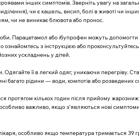
роявами інших симптомів. Зверніть увагу на загальн
иділення), чи є кашель, висип, болі в животі чи інш
ням, чи не виникає блювота або пронос.
соби. Парацетамол або ібупрофен можуть допомогти
ьно ознайомтесь з інструкцією або проконсультуйтесь
йозних ускладнень у дітей.
. Одягайте її в легкий одяг, уникаючи перегріву. Ст
і багато рідини — води, компотів або розведених с
ся протягом кількох годин після прийому жарозниж
 особливо важливо, якщо з’являються нові симптоми
лікаря, особливо якщо температура тримається 39 гр