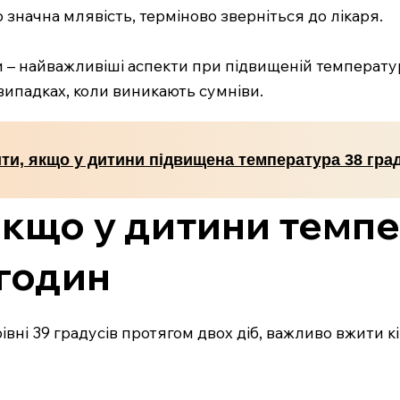
о значна млявість, терміново зверніться до лікаря.
и – найважливіші аспекти при підвищеній температур
ипадках, коли виникають сумніви.
ти, якщо у дитини підвищена температура 38 град
якщо у дитини темпе
 годин
ні 39 градусів протягом двох діб, важливо вжити кіл