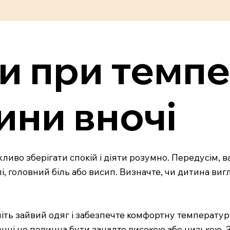
и при темпе
ини вночі
ливо зберігати спокій і діяти розумно. Передусім, ва
рлі, головний біль або висип. Визначте, чи дитина в
міть зайвий одяг і забезпечте комфортну температур
нні не повинна бути занадто високою або низькою.