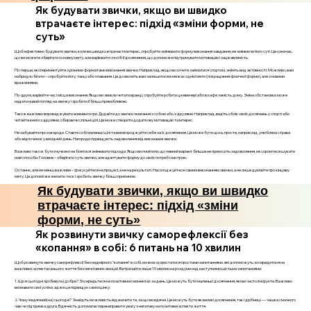
Як будувати звички, якщо ви швидко
втрачаєте інтерес: підхід «зміни форми, не
суть»
Щоб ефективно будувати звички, коли ви швидко втрачаєте інтерес, спробуйте змінювати форму виконання завдання, не змінюючи його суті. Це означає,
що ви можете зберігати основну мету, але варіювати спосіб її досягнення, що допоможе підтримувати мотивацію і зацікавленість.
По-перше, експериментуйте з різними форматами виконання звички. Наприклад, якщо ви хочете займатися спортом, змініть вид активності. Можливо, вам
набридло бігати – спробуйте йогу, танці або плавання. Це дозволить вам залишитися в межах однієї мети (покращення фізичної форми), але з новими
враженнями.
По-друге, варіюйте час і місце виконання. Якщо ви звикли читати вранці, спробуйте робити це ввечері або в кафе замість дому. Зміна обстановки може
надати новий погляд на звичку і зробити її більш привабливою.
Також важливо впроваджувати елементи гри. Додайте до звички змагання з собою або з друзями. Наприклад, ведіть облік своїх досягнень у спорті або
читайте книги з друзями, обираючи спільні цілі. Це може створити додаткову мотивацію та інтерес.
Не забувайте про нагороди. Ставте собі маленькі цілі та винагороджуйте себе за їх досягнення. Це може бути щось просте, наприклад, улюблена страва
або відпочинок у вихідний день. Нагороди підвищують задоволення від виконання звички.
Важливо також бути гнучким і не боятися змінювати підходи. Якщо ви помітили, що певний варіант більше не приносить задоволення, не соромтеся шукати
нові способи. Головне – зберігати суть звички, але адаптувати форму до своїх потреб і настрою.
Останнє, але не менш важливе – фокусуйтеся на процесі, а не на результаті. Насолоджуйтеся самим виконанням звички, а не лише думайте про кінцеву
мету. Це допоможе знизити тиск і зробить звичку більш приємною.
Як будувати звички, якщо ви швидко
втрачаєте інтерес: підхід «зміни
форми, не суть»
Як розвинути звичку саморефлексії без
«копання» в собі: 6 питань на 10 хвилин
Щоб розвинути звичку саморефлексії без надмірного "копання" в собі, можна скористатися простими запитаннями, які допоможуть зосередитися на
важливих аспектах вашого життя без негативних емоцій. Витрачайте лише 10 хвилин на роздуми над наступними шістьма запитаннями:
1. Що я сьогодні зробив(ла) добре? Зосередьтеся на позитивних моментах за день. Це можуть бути маленькі досягнення, які ви часто ігноруєте. Важливо
визнавати свої успіхи, адже це підвищує самооцінку.
2. Чому я вдячний(на) сьогодні? Знайдіть можливість відзначити те, за що ви вдячні. Це можуть бути як великі досягнення, так і дрібниці — чашка смачного
чаю чи підтримка друга. Вдячність допомагає перенаправити увагу з негативу на позитивні аспекти життя.