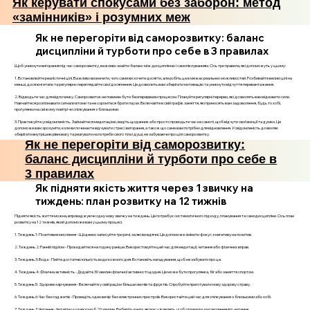
Як керувати спокусами без заборон: метод
«замінників» і розумних меж
Як не перегоріти від саморозвитку: баланс
дисципліни й турботи про себе в 3 правилах
Щоб уникнути вигорання під час саморозвитку, важливо знайти баланс між дисципліною і самопіклуванням. Ось три правила, які допоможуть у цьому:
1. Встановлюйте реалістичні цілі. Важливо визначити, чого саме ви хочете досягти, але робіть це в межах реальних можливостей. Розбивайте великі цілі на
менші, досяжні етапи та регулярно переглядайте свої досягнення. Це дозволить вам зберігати мотивацію та уникнути відчуття перевантаження.
2. Відводьте час для відпочинку. Саморозвиток не повинен бути безперервним процесом. Плануйте регулярні перерви, які дозволять вам відновити сили.
Навчайтеся розпізнавати сигнали втоми та не соромтеся брати паузи. Включайте в свій графік заняття, які приносять вам задоволення, будь то хобі,
прогулянки на свіжому повітрі чи спілкування з близькими.
3. Практикуйте усвідомленість. Займайтеся медитацією, ведіть щоденник або просто проводьте час на самоті, щоб відчути свої емоції та думки. Це
допоможе вам зрозуміти, коли ви починаєте відчувати стрес і вигорання, а також що саме вам потрібно для відновлення. Усвідомленість дозволяє
зберігати внутрішню рівновагу та реагувати на потреби свого тіла і душі, не забуваючи про цілі саморозвитку.
Як не перегоріти від саморозвитку:
баланс дисципліни й турботи про себе в
3 правилах
Як підняти якість життя через 1 звичку на
тиждень: план розвитку на 12 тижнів
Підняти якість життя можна, впроваджуючи одну нову звичку на тиждень. Це потребує систематичного підходу, планування та самодисципліни. Ось план
розвитку на 12 тижнів, який допоможе вам у цьому процесі.
1. Тиждень 1: Позитивне мислення - Щоденно записуйте три речі, за які ви вдячні. Це допоможе змінити фокус з негативу на позитив.
2. Тиждень 2: Ранній підйом - Прокидайтеся на годину раніше. Використовуйте цей час для медитації, читання або фізичних вправ.
3. Тиждень 3: Вода - Пийте достатню кількість води кожного дня. Встановіть нагадування, щоб не забувати про це.
4. Тиждень 4: Фізична активність - Додайте 30 хвилин фізичної активності щодня. Це може бути прогулянка, біг або заняття спортом.
5. Тиждень 5: Здорове харчування - Включайте у свій раціон більше овочів та фруктів. Спробуйте приготувати нову здорову страву.
6. Тиждень 6: Час без гаджетів - Проведіть один вечір без електронних пристроїв. Використайте цей час для спілкування з близькими або хобі.
7. Тиждень 7: Читання - Читайте щодня хоча б 20 хвилин. Виберіть книги, які вас цікавлять, щоб отримати задоволення від читання.