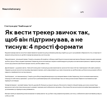
Neurolutionary
Login
Статті розділу "Знайти щастя"
Як вести трекер звичок так,
щоб він підтримував, а не
тиснув: 4 прості формати
Ведення трекера звичок може бути ефективним інструментом для досягнення цілей, якщо підійти до цього з розумінням і обережністю. Ось чотири прості
формати, які допоможуть зробити трекер підтримуючим, а не тиснучим.
Перший формат - візуальний трекер. Створіть кольорову або графічну таблицю, в якій будете позначати виконані звички. Використання кольорів і малюнків
зробить процес більш цікавим і приємним. Наприклад, ви можете використовувати зелені квадрати для днів, коли звичка виконувалася, і червоні для днів,
коли ні. Це дозволить вам бачити прогрес наочно, але без зайвого тиску.
Другий формат - щоденник звичок. Записуйте свої думки та емоції щодо виконання звичок. Це може бути простий текстовий формат або навіть малюнки.
Завдяки цьому ви зможете не лише відслідковувати прогрес, але й усвідомлювати, що саме спонукає вас до дій. Важливо, щоб ви не засуджували себе за
невдачі, а сприймали їх як частину процесу.
Третій формат - система винагород. Створіть для себе мотиваційні винагороди за досягнення певних етапів. Наприклад, після тижня виконання звички,
нагородьте себе чимось приємним - це може бути улюблений фільм або смачна вечеря. Така система допоможе вам зберігати позитивний настрій і
підвищить мотивацію.
Четвертий формат - груповий трекер. Залучіть друзів або близьких до вашого процесу. Ви можете створити спільний трекер, де кожен учасник буде
відзначати свої успіхи. Це не лише додасть елемент змагання, але й забезпечить підтримку з боку інших. Ви зможете ділитися своїми переживаннями та
досягненнями, що підвищить вашу впевненість.
Використання цих форматів допоможе вам вести трекер звичок так, щоб він став джерелом підтримки, а не тиску, і забезпечить вам позитивний досвід на
шляху до змін.