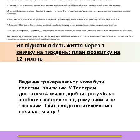
8. Тиждень 8: Вчитися новому - Присвятіть час навчанню нової навички або хобі. Це може бути курс, онлайн-уроки або самостійне навчання.
9. Тиждень 9: Ведення щоденника - Започаткуйте щоденник, у якому будете записувати свої думки, почуття та досягнення. Це допоможе вам зрозуміти
себе краще.
10. Тиждень 10: Соціальні зв'язки - Приділіть час спілкуванню з друзями чи родиною. Організуйте зустріч або просто телефонуйте частіше.
11. Тиждень 11: Планування - Розпочніть планувати свій день. Визначте пріоритети на день, щоб ефективніше використовувати свій час.
12. Тиждень 12: Рефлексія - Підсумуйте, що ви досягли за ці 12 тижнів. Запишіть, які звички стали для вас корисними, а які хочете продовжити або змінити.
Цей план не лише покращить вашу якість життя, але й навчить вас новим звичкам, які можуть стати основою для подальшого розвитку. Важливо підходити
до кожного тижня з відкритим розумом і готовністю змінюватися.
Як підняти якість життя через 1
звичку на тиждень: план розвитку на
12 тижнів
Ведення трекера звичок може бути
простим і приємним! У Телеграм
достатньо 4 хвилин, щоб ти зрозумів, як
зробити свій трекер підтримуючим, а не
тиснучим. Твій шлях до позитивних змін
починається тут!