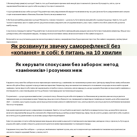
3. Які емоції я відчував(ла) сьогодні? Замість того, щоб аналізувати причини своїх емоцій, просто визнати їх. Це може бути радість, злість, сум чи
задоволення. Важливо не судити себе за ці відчуття, а просто визнати їх.
4. Що я дізнався(ла) про себе сьогодні? Подумайте про нові усвідомлення або відкриття, які виникли під час дня. Це може бути усвідомлення своїх сильних
сторін чи визнання певних обмежень. Важливо бачити, як ви розвиваєтеся.
5. Які були мої найбільші виклики сьогодні? Визначте, з чим ви стикалися — це можуть бути фізичні, емоційні або соціальні труднощі. Замість того, щоб
"копати" в причинах, просто зафіксуйте їх. Це допоможе вам усвідомити, які ситуації викликають у вас стрес, і знайти способи їх уникати або долати в
майбутньому.
6. Що я можу покращити завтра? Подумайте про те, як ви можете зробити завтрашній день кращим. Це може бути просте рішення, наприклад, більше часу
для відпочинку або планування завдань. Зосередьтеся на позитивних змінах, які ви можете внести без зайвої складності.
Витрачайте час на ці питання щодня, і ви зможете розвинути звичку саморефлексії, яка буде корисною і простою, без зайвого занурення у свої внутрішні
переживання.
Як розвинути звичку саморефлексії без
«копання» в собі: 6 питань на 10 хвилин
Як керувати спокусами без заборон: метод
«замінників» і розумних меж
Керувати спокусами без заборон можна через використання методу «замінників» і встановлення розумних меж. Цей підхід передбачає заміну небажаних
звичок або дій на більш здорові та продуктивні альтернативи. Наприклад, якщо ви намагаєтеся зменшити споживання солодощів, можна знайти здорові
замінники, такі як фрукти або горіхи, які задовольнять потребу в чомусь смачному, але не завдадуть шкоди здоров’ю. Важливо не лише знайти замінники, а
й інтегрувати їх у своє повсякденне життя, щоб вони стали природною частиною вашого раціону.
Розумні межі — це ще один важливий аспект у контролі спокус. Визначте для себе чіткі правила та обмеження, які дозволять вам насолоджуватися
певними речами, не зловживаючи ними. Наприклад, якщо ви хочете обмежити час, проведений за переглядом телевізора, встановіть для себе конкретний
ліміт — скажімо, одну годину на день. Це не лише допоможе вам уникнути зайвої витрати часу, але й дозволить насолоджуватися улюбленими програмами
без почуття провини.
Ще одним корисним методом є усвідомлене споживання. Замість того щоб діяти на автоматі, спробуйте зосередитися на тому, що ви робите. Це може
включати свідомий вибір продуктів у магазині або обережний підхід до вибору розваг. Наприклад, перед тим, як купити цукерки, запитайте себе, чи дійсно
ви хочете цього в даний момент, чи, можливо, краще обрати інший варіант.
Крім того, важливо оточити себе підтримуючими людьми, які розуміють ваші цілі і готові підказати альтернативи у випадках спокус. Це можуть бути друзі,
родина або навіть онлайн-спільноти, де ви можете ділитися своїми переживаннями та отримувати поради.
Керування спокусами без заборон — це процес, який вимагає терпіння і зусиль, але, застосовуючи методи замінників і встановлюючи розумні межі, ви
зможете створити здоровий баланс у своєму житті.