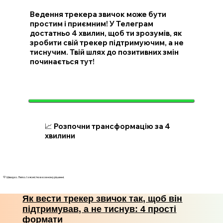
Ведення трекера звичок може бути
простим і приємним! У Телеграм
достатньо 4 хвилин, щоб ти зрозумів, як
зробити свій трекер підтримуючим, а не
тиснучим. Твій шлях до позитивних змін
починається тут!
📈 Розпочни трансформацію за 4
хвилини
💛 Швидко. Легко. І з ясністю в кожному рішенні.
Як вести трекер звичок так, щоб він
підтримував, а не тиснув: 4 прості
формати