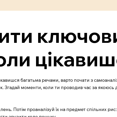
чити ключов
оли цікавиш
авишся багатьма речами, варто почати з самоаналізу
к. Згадай моменти, коли ти проводив час за якоюсь 
плень. Потім проаналізуй їх на предмет спільних рис
гти звузити коло пошуку.