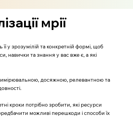
зації мрії
 її у зрозумілій та конкретній формі, щоб
и, навички та знання у вас вже є, а які
ю, вимірювальною, досяжною, релевантною та
довності.
етні кроки потрібно зробити, які ресурси
передбачити можливі перешкоди і способи їх