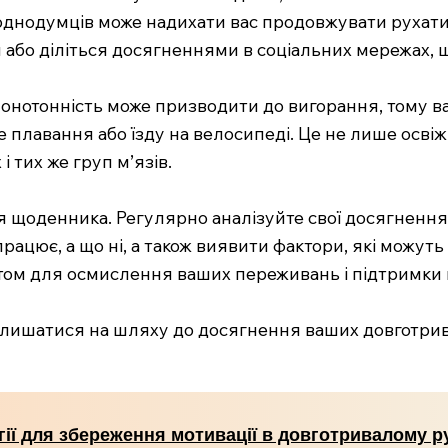
 однодумців може надихати вас продовжувати рухати
я або діліться досягненнями в соціальних мережах,
Монотонність може призводити до вигорання, тому в
 плавання або їзду на велосипеді. Це не лише освіж
 тих же груп м’язів.
я щоденника. Регулярно аналізуйте свої досягнення,
ацює, а що ні, а також виявити фактори, які можуть
ом для осмислення ваших переживань і підтримки 
алишатися на шляху до досягнення ваших довготрив
гії для збереження мотивації в довготривалому р