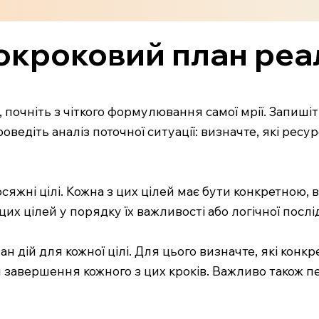
окроковий план реалі
 почніть з чіткого формулювання самої мрії. Запишіть
оведіть аналіз поточної ситуації: визначте, які ресурс
досяжні цілі. Кожна з цих цілей має бути конкретно
их цілей у порядку їх важливості або логічної послі
 дій для кожної цілі. Для цього визначте, які конкр
ля завершення кожного з цих кроків. Важливо також 