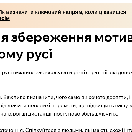
Як визначити ключовий напрям, коли цікавишся
всім
для збереження мотив
ому русі
усі важливо застосовувати різні стратегії, які допо
. Важливо визначити, чого саме ви хочете досягти, і
 відзначати невеликі перемоги, що підвищить вашу 
на коротші дистанції, поступово збільшуючи їх.
точення. Спілкуйтеся з людьми, які мають схожі інте