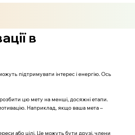
ації в
можуть підтримувати інтерес і енергію. Ось
 розбити цю мету на менші, досяжні етапи.
мотивацію. Наприклад, якщо ваша мета –
реси або цілі. Це можуть бути друзі, члени