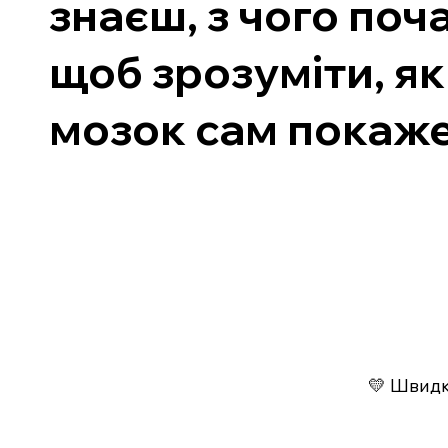
знаєш, з чого поч
щоб зрозуміти, як
мозок сам покаже
💛 Швидко