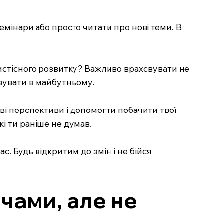
мінари або просто читати про нові теми. В
обистісного розвитку? Важливо враховувати не
вувати в майбутньому.
ові перспективи і допомогти побачити твої
кі ти раніше не думав.
 Будь відкритим до змін і не бійся
чами, але не