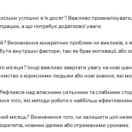
наскільки успішно я їх досяг? Важливо проаналізувати
рацює, а що потребує додаткової уваги.
ей? Визначення конкретних проблем чи викликів, з 
ти внутрішні фактори, такі як брак мотивації, або з
го місяця? Іноді важливо звертати увагу на нові шан
йомство з корисними людьми або нові знання, які м
і? Рефлексія над власними сильними та слабкими ст
ння того, які методи роботи є найбільш ефективними
упний місяць? Визначення того, чи залишити цілі не
іоритетів, новими ідеями або отриманими уроками.