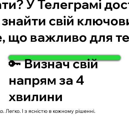
ати? У Телеграмі дос
 знайти свій ключов
, що важливо для те
🔑 Визнач свій
напрям за 4
хвилини
. Легко. І з ясністю в кожному рішенні.