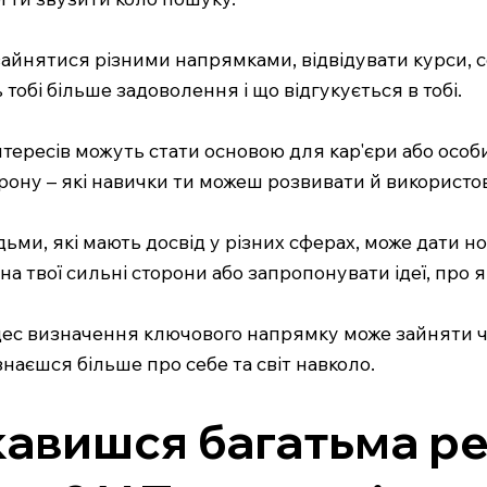
йнятися різними напрямками, відвідувати курси, се
обі більше задоволення і що відгукується в тобі.
їх інтересів можуть стати основою для кар'єри або ос
рону – які навички ти можеш розвивати й використо
ьми, які мають досвід у різних сферах, може дати н
на твої сильні сторони або запропонувати ідеї, про я
с визначення ключового напрямку може зайняти час.
ізнаєшся більше про себе та світ навколо.
кавишся багатьма ре