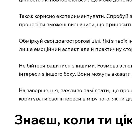
Також корисно експериментувати. Спробуй за
процесі ти зможеш визначити, що приносить т
Обміркуй свої довгострокові цілі. Які з тво
лише емоційний аспект, але й практичну сто
Не бійтеся радитися з іншими. Розмова з люд
інтереси з іншого боку. Вони можуть вказати 
На завершення, важливо пам'ятати, що проце
коригувати свої інтереси в міру того, як ти д
Знаєш, коли ти ці