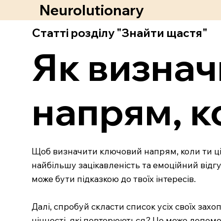
Neurolutionary
Статті розділу "Знайти щастя"
Як визна
напрям, к
Щоб визначити ключовий напрям, коли ти цік
найбільшу зацікавленість та емоційний відгу
може бути підказкою до твоїх інтересів.
Далі, спробуй скласти список усіх своїх захо
цінності, які повторюються? Це може допомо